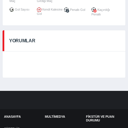
Maç
Girdiği Maç
Gol Sayısı
Kendi Kalesine
Penaltı Gol
Kaçırdığı
Gol
Penaltı
YORUMLAR
ANASAYFA
MULTIMEDYA
FIKSTÜR VE PUAN
DURUMU