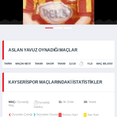
ASLAN YAVUZ OYNADIĞI MAÇLAR
TARIH
MAÇIN NEVI
TAKIM
SKOR
TAKIM
11/18
YLD
MAÇ BILGISI
KAYSERISPOR MAÇLARINDAKI İSTATISTIKLER
MAÇ:
Oynadığı
11:
İlk Onbir
18:
Yedek
Oynadığı
Maç
Dakika
Oyundan Çıktığı
Sonradan Oyuna
Kırmızı Kart
Sarı Kart