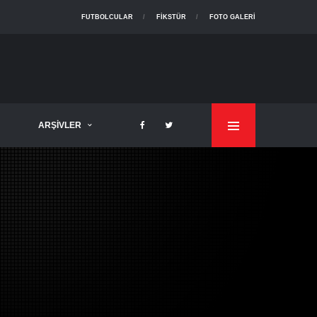
FUTBOLCULAR
FIKSTÜR
FOTO GALERI
ARŞIVLER