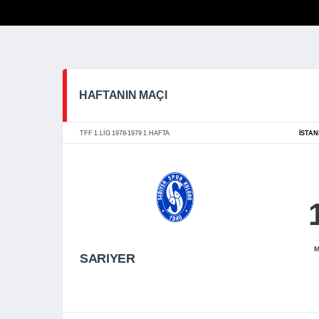
HAFTANIN MAÇI
TFF 1.LIG 1978-1979 1.HAFTA
İSTAN
M
SARIYER