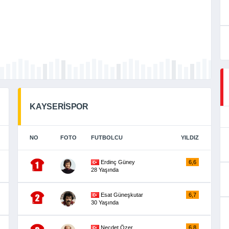
KAYSERİSPOR
NO
FOTO
FUTBOLCU
YILDIZ
Erdinç Güney
6,6
28 Yaşında
Esat Güneşkutar
6,7
30 Yaşında
Necdet Özer
6,8