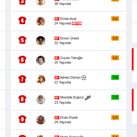
38 Yaşında
Erhan Asal
6,8
24 Yaşında
Enver Ürekli
6,8
32 Yaşında
Gıyasi Tokoğlu
6,8
25 Yaşında
Adnan Dürüst
7,0
21 Yaşında
7,0
Mustafa Ergücü
23 Yaşında
Ertan Erpek
6,8
29 Yaşında
Metin Parlaroğlu
6,8