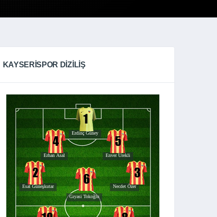
KAYSERISPOR DIZILIŞ