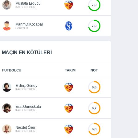
Mustafa Ergücü
7,0
KAYSERİSPOR
Mahmut Kocabal
7,0
SARIYER
MAÇIN EN KÖTÜLERİ
FUTBOLCU
TAKIM
NOT
Erdinç Güney
6,6
KAYSERİSPOR
Esat Güneşkutar
6,7
KAYSERİSPOR
Necdet Özer
6,8
KAYSERİSPOR