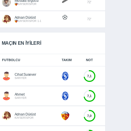
Mustafa Ergücü
72’
KAYSERİSPOR
Adnan Dürüst
72’
KAYSERİSPOR 1-1
MAÇIN EN İYİLERİ
FUTBOLCU
TAKIM
NOT
Cihat Susever
7,1
SARIYER
Ahmet
7,1
SARIYER
Adnan Dürüst
7,0
KAYSERİSPOR