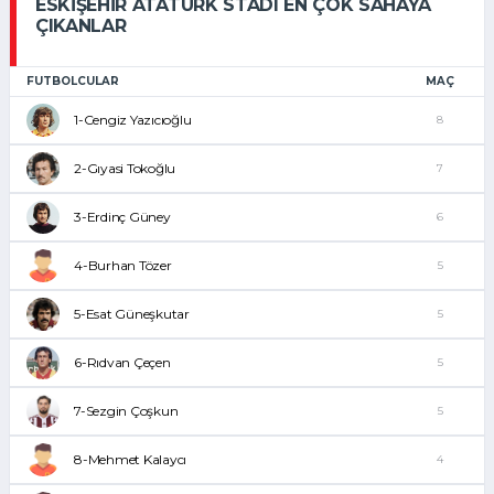
ESKIŞEHIR ATATÜRK STADI EN ÇOK SAHAYA
ÇIKANLAR
FUTBOLCULAR
MAÇ
1-Cengiz Yazıcıoğlu
8
2-Gıyasi Tokoğlu
7
3-Erdinç Güney
6
4-Burhan Tözer
5
5-Esat Güneşkutar
5
6-Rıdvan Çeçen
5
7-Sezgin Çoşkun
5
8-Mehmet Kalaycı
4