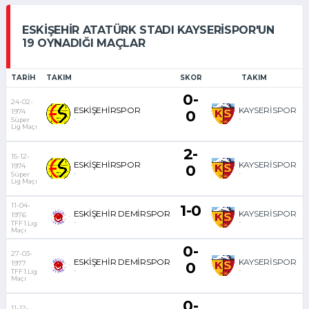
ESKIŞEHIR ATATÜRK STADI KAYSERISPOR'UN
19 OYNADIĞI MAÇLAR
TARIH
TAKIM
SKOR
TAKIM
0-
24-02-
ESKİŞEHİRSPOR
KAYSERİSPOR
1974
0
-
-
Süper
Lig Maçı
2-
15-12-
ESKİŞEHİRSPOR
KAYSERİSPOR
1974
0
-
-
Süper
Lig Maçı
11-04-
1-0
ESKİŞEHİR DEMİRSPOR
KAYSERİSPOR
1976
-
-
TFF 1.Lig
Maçı
0-
27-03-
ESKİŞEHİR DEMİRSPOR
KAYSERİSPOR
1977
0
-
-
TFF 1.Lig
Maçı
0-
11-12-