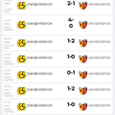
2-1
1989
ESKİŞEHİRSPOR
KAYSERİSPOR
T.
-
-
Kupası
Maçı
4-
26-11-
ESKİŞEHİRSPOR
KAYSERİSPOR
1995
0
-
-
Süper
Lig Maçı
26-07-
1-2
ESKİŞEHİRSPOR
KAYSERİSPOR
1998
-
-
Hazırlık
Maçı
01-03-
1-0
ESKİŞEHİRSPOR
KAYSERİSPOR
2009
-
-
Süper
Lig Maçı
04-10-
0-1
ESKİŞEHİRSPOR
KAYSERİSPOR
2009
-
-
Süper
Lig Maçı
06-05-
1-2
ESKİŞEHİRSPOR
KAYSERİSPOR
2011
-
-
Süper
Lig Maçı
17-12-
1-0
ESKİŞEHİRSPOR
KAYSERİSPOR
2011
-
-
Süper
Lig Maçı