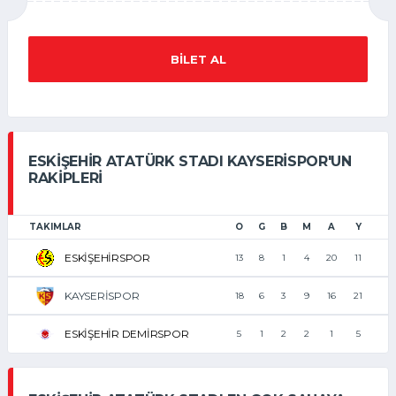
BILET AL
ESKIŞEHIR ATATÜRK STADI KAYSERISPOR'UN
RAKIPLERI
TAKIMLAR
O
G
B
M
A
Y
ESKİŞEHİRSPOR
13
8
1
4
20
11
KAYSERİSPOR
18
6
3
9
16
21
ESKİŞEHİR DEMİRSPOR
5
1
2
2
1
5