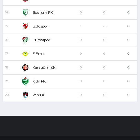
Bodrum FK
14
0
0
0
Boluspor
15
1
-1
0
Bursaspor
16
0
0
0
E.Erok
17
0
0
0
Karagümrük
18
0
0
0
Iğdır FK
19
0
0
0
Van FK
20
0
0
0