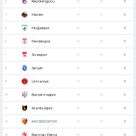
Keçiörengücü
3
0
0
0
Mardin
4
0
0
0
Muğalspor
5
0
0
0
Pendikspor
6
0
0
0
Sivasspor
7
0
0
0
Sarıyer
8
0
0
0
Ümraniye
9
0
0
0
Bandırmaspor
10
0
0
0
İstanbulspor
11
0
0
0
KAYSERİSPOR
12
0
0
0
Batman Petrol
13
0
0
0