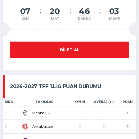
07
20
46
03
GÜN
SAAT
DAKIKA
SANIYE
BILET AL
2026-2027 TFF 1.LIG PUAN DURUMU
SIRA
TAKIMLAR
OYUN
AVERAJ (+-)
PUAN
Manisa FK
1
1
1
3
Antalyaspor
2
0
0
0