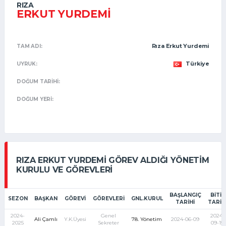
RIZA
ERKUT YURDEMI
Rıza Erkut Yurdemi
TAM ADI:
Türkiye
UYRUK:
DOĞUM TARIHI:
DOĞUM YERI:
RIZA ERKUT YURDEMI GÖREV ALDIĞI YÖNETIM
KURULU VE GÖREVLERI
BAŞLANGIÇ
BITIŞ
SEZON
BAŞKAN
GÖREVI
GÖREVLERI
GNL.KURUL
TARIHI
TARIH
2024-
Genel
2024-
Ali Çamlı
Y.K.Üyesi
78. Yönetim
2024-06-09
2025
Sekreter
09-15