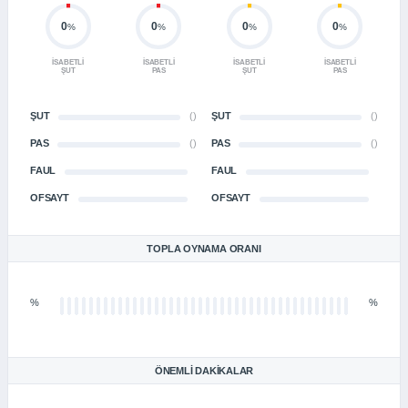
0
0
0
0
%
%
%
%
İSABETLI
İSABETLI
İSABETLI
İSABETLI
ŞUT
PAS
ŞUT
PAS
ŞUT
()
ŞUT
()
PAS
()
PAS
()
FAUL
FAUL
OFSAYT
OFSAYT
TOPLA OYNAMA ORANI
%
%
ÖNEMLI DAKIKALAR