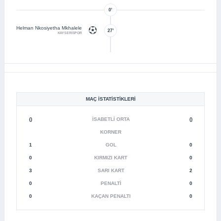
0’
Helman Nkosiyetha Mkhalele
27’
KAYSERİSPOR
MAÇ İSTATISTIKLERI
()
İSABETLI ORTA
()
KORNER
1
GOL
0
0
KIRMIZI KART
0
3
SARI KART
2
0
PENALTI
0
0
KAÇAN PENALTI
0