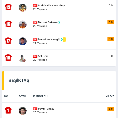
Abdulvahit Karacabey
0,0
20 Yaşında
Necdet Sekmen
6,8
22 Yaşında
6,8
Murathan Karagöl
22 Yaşında
Arif Berk
0,0
20 Yaşında
BEŞİKTAŞ
NO
FOTO
FUTBOLCU
YILDIZ
Fevzi Tuncay
6,8
20 Yaşında