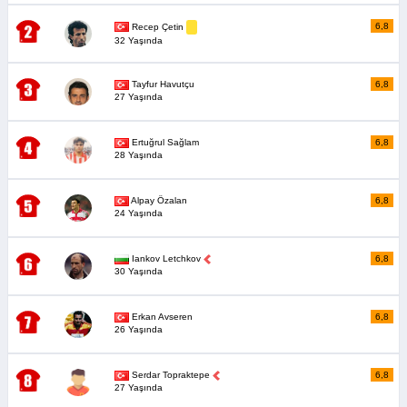
6,8
Recep Çetin
32 Yaşında
Tayfur Havutçu
6,8
27 Yaşında
Ertuğrul Sağlam
6,8
28 Yaşında
Alpay Özalan
6,8
24 Yaşında
Iankov Letchkov
6,8
30 Yaşında
Erkan Avseren
6,8
26 Yaşında
Serdar Topraktepe
6,8
27 Yaşında