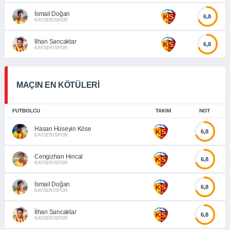
İsmail Doğan
6,8
KAYSERİSPOR
İlhan Sancaktar
6,8
KAYSERİSPOR
MAÇIN EN KÖTÜLERİ
FUTBOLCU
TAKIM
NOT
Hasan Hüseyin Köse
6,8
KAYSERİSPOR
Cengizhan Hıncal
6,8
KAYSERİSPOR
İsmail Doğan
6,8
KAYSERİSPOR
İlhan Sancaktar
6,8
KAYSERİSPOR