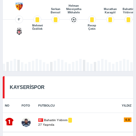
Helman
Serkan
Nkosiyetha
Murathan
Bahattin
Bensol
Mkhalele
Karagöl
Yıldırım
0’
Mehmet
Recep
Özdilek
Çetin
KAYSERİSPOR
NO
FOTO
FUTBOLCU
YILDIZ
6,8
Bahattin Yıldırım
27 Yaşında