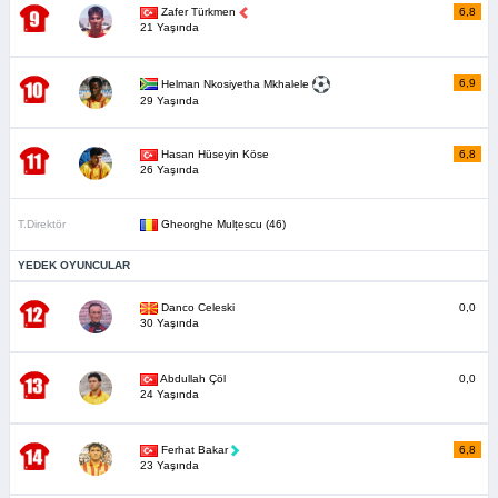
Zafer Türkmen
6,8
21 Yaşında
6,9
Helman Nkosiyetha Mkhalele
29 Yaşında
Hasan Hüseyin Köse
6,8
26 Yaşında
T.Direktör
Gheorghe Mulțescu (46)
YEDEK OYUNCULAR
Danco Celeski
0,0
30 Yaşında
Abdullah Çöl
0,0
24 Yaşında
Ferhat Bakar
6,8
23 Yaşında