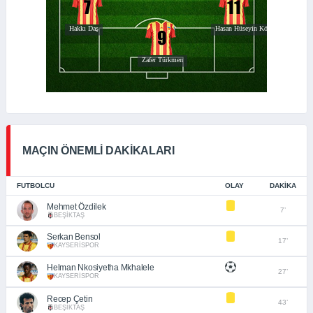
MAÇIN ÖNEMLİ DAKİKALARI
FUTBOLCU
OLAY
DAKIKA
Mehmet Özdilek
7’
BEŞİKTAŞ
Serkan Bensol
17’
KAYSERİSPOR
Helman Nkosiyetha Mkhalele
27’
KAYSERİSPOR
Recep Çetin
43’
BEŞİKTAŞ