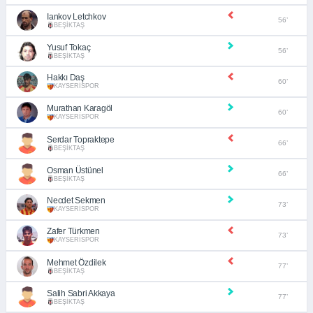
Iankov Letchkov
56’
BEŞİKTAŞ
Yusuf Tokaç
56’
BEŞİKTAŞ
Hakkı Daş
60’
KAYSERİSPOR
Murathan Karagöl
60’
KAYSERİSPOR
Serdar Topraktepe
66’
BEŞİKTAŞ
Osman Üstünel
66’
BEŞİKTAŞ
Necdet Sekmen
73’
KAYSERİSPOR
Zafer Türkmen
73’
KAYSERİSPOR
Mehmet Özdilek
77’
BEŞİKTAŞ
Salih Sabri Akkaya
77’
BEŞİKTAŞ