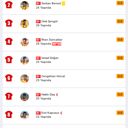
6,8
Serkan Bensol
24 Yaşında
Ümit Şengül
6,8
29 Yaşında
İlhan Sancaktar
6,8
28 Yaşında
İsmail Doğan
6,8
23 Yaşında
Cengizhan Hıncal
6,8
23 Yaşında
Hakkı Daş
6,8
20 Yaşında
Erol Kapusuz
6,8
23 Yaşında