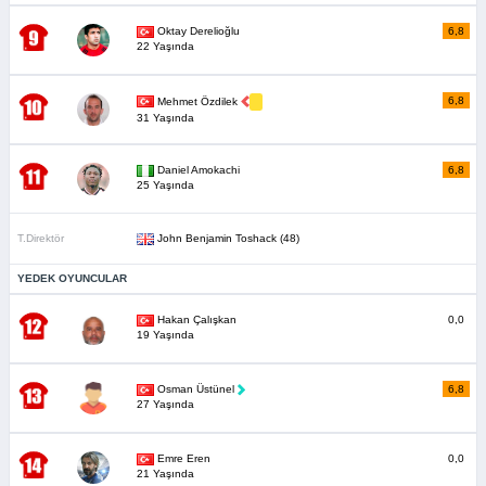
Oktay Derelioğlu
6,8
22 Yaşında
6,8
Mehmet Özdilek
31 Yaşında
Daniel Amokachi
6,8
25 Yaşında
T.Direktör
John Benjamin Toshack (48)
YEDEK OYUNCULAR
Hakan Çalışkan
0,0
19 Yaşında
Osman Üstünel
6,8
27 Yaşında
Emre Eren
0,0
21 Yaşında