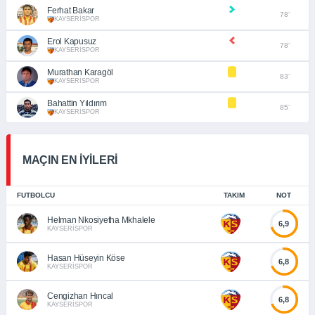
Ferhat Bakar
78’
KAYSERİSPOR
Erol Kapusuz
78’
KAYSERİSPOR
Murathan Karagöl
83’
KAYSERİSPOR
Bahattin Yıldırım
85’
KAYSERİSPOR
MAÇIN EN İYİLERİ
FUTBOLCU
TAKIM
NOT
Helman Nkosiyetha Mkhalele
6,9
KAYSERİSPOR
Hasan Hüseyin Köse
6,8
KAYSERİSPOR
Cengizhan Hıncal
6,8
KAYSERİSPOR