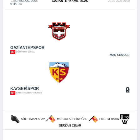
T. KUPASI 2007-2008
GAZIANTEP KAMIL OCAK
23-01-2008 00:00
5.HAFTA
GAZİANTEPSPOR
BÜNYAMIN SÜRAL
MAÇ SONUCU
0
2
KAYSERİSPOR
HAKKI TOLUNAY KAFKAS
SÜLEYMAN ABAY
MUSTAFA İSPIROĞLU
ERDEM BAYIK
SERKAN ÇINAR