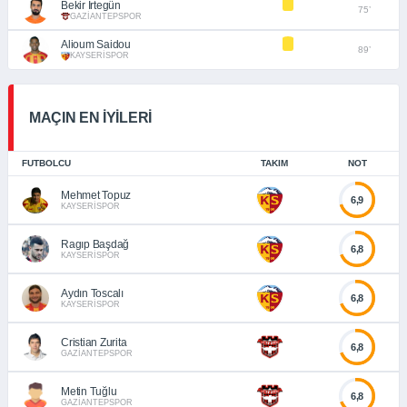
Bekir İrtegün
75’
GAZİANTEPSPOR
Alioum Saidou
89’
KAYSERİSPOR
MAÇIN EN İYİLERİ
FUTBOLCU
TAKIM
NOT
Mehmet Topuz
6,9
KAYSERİSPOR
Ragıp Başdağ
6,8
KAYSERİSPOR
Aydın Toscalı
6,8
KAYSERİSPOR
Cristian Zurita
6,8
GAZİANTEPSPOR
Metin Tuğlu
6,8
GAZİANTEPSPOR