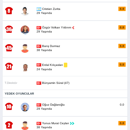
Cristian Zurita
6,8
29 Yaşında
Özgür Volkan Yıldırım
6,8
29 Yaşında
Barış Durmaz
6,8
38 Yaşında
6,8
Erdal Kılıçaslan
24 Yaşında
T.Direktör
Bünyamin Süral (47)
YEDEK OYUNCULAR
Oğuz Dağlaroğlu
0,0
29 Yaşında
Yunus Murat Ceylan
6,8
38 Yaşında