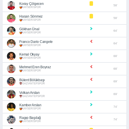
Koray Çölgecen
58’
KAYSERİSPOR
Hasan Sönmez
58’
KAYSERİSPOR
Gökhan Ünal
64’
KAYSERİSPOR
Franco Dario Cangele
64’
KAYSERİSPOR
Kemal Okyay
68’
KAYSERİSPOR
Mehmet Eren Boyraz
68’
KAYSERİSPOR
Bülent Bölükbaşı
69’
GAZİANTEPSPOR
Volkan Arslan
69’
GAZİANTEPSPOR
Kamber Arslan
74’
KAYSERİSPOR
Ragıp Başdağ
74’
KAYSERİSPOR