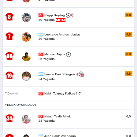
6,8
Ragıp Başdağ
30 Yaşında
Leonardo Andres Iglasias
6,8
29 Yaşında
6,9
Mehmet Topuz
25 Yaşında
6,8
Franco Dario Cangele
24 Yaşında
T.Direktör
Hakkı Tolunay Kafkas (40)
YEDEK OYUNCULAR
Hamdi Tevfik Altıok
0,0
23 Yaşında
Juan Pablo Avendano
0,0