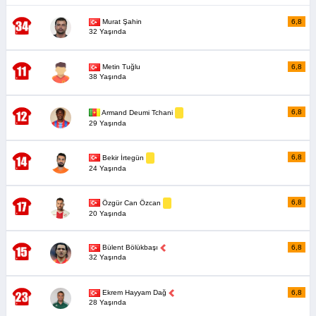
Murat Şahin
6,8
32 Yaşında
Metin Tuğlu
6,8
38 Yaşında
6,8
Armand Deumi Tchani
29 Yaşında
6,8
Bekir İrtegün
24 Yaşında
6,8
Özgür Can Özcan
20 Yaşında
Bülent Bölükbaşı
6,8
32 Yaşında
Ekrem Hayyam Dağ
6,8
28 Yaşında