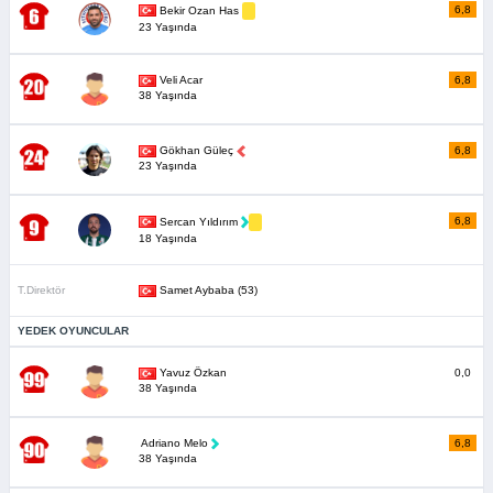
6,8
Bekir Ozan Has
23 Yaşında
Veli Acar
6,8
38 Yaşında
Gökhan Güleç
6,8
23 Yaşında
6,8
Sercan Yıldırım
18 Yaşında
T.Direktör
Samet Aybaba (53)
YEDEK OYUNCULAR
Yavuz Özkan
0,0
38 Yaşında
Adriano Melo
6,8
38 Yaşında