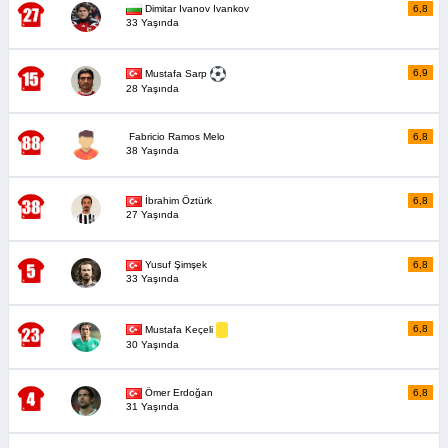
Dimitar Ivanov Ivankov
6,8
33 Yaşında
6,9
Mustafa Sarp
28 Yaşında
Fabricio Ramos Melo
6,8
38 Yaşında
İbrahim Öztürk
6,8
27 Yaşında
Yusuf Şimşek
6,8
33 Yaşında
6,8
Mustafa Keçeli
30 Yaşında
Ömer Erdoğan
6,8
31 Yaşında