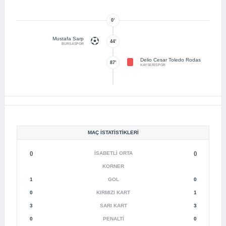
0’
Mustafa Sarp
44’
BURSASPOR
Delio Cesar Toledo Rodas
87’
KAYSERİSPOR
MAÇ İSTATISTIKLERI
()
İSABETLI ORTA
()
KORNER
1
GOL
0
0
KIRMIZI KART
1
3
SARI KART
3
0
PENALTI
0