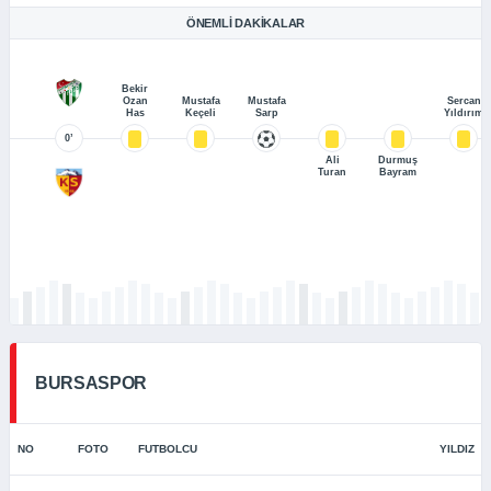
ÖNEMLI DAKIKALAR
Bekir
Ozan
Mustafa
Mustafa
Sercan
Has
Keçeli
Sarp
Yıldırım
0’
Ali
Durmuş
Turan
Bayram
BURSASPOR
NO
FOTO
FUTBOLCU
YILDIZ