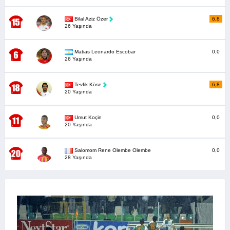
Bilal Aziz Özer
6,8
26 Yaşında
Matias Leonardo Escobar
0,0
26 Yaşında
Tevfik Köse
6,8
20 Yaşında
Umut Koçin
0,0
20 Yaşında
Salomom Rene Olembe Olembe
0,0
28 Yaşında