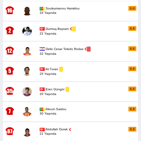
Souleymanou Hamidou
6,8
33 Yaşında
6,8
Durmuş Bayram
22 Yaşında
6,8
Delio Cesar Toledo Rodas
32 Yaşında
6,8
Ali Turan
25 Yaşında
6,8
Eren Güngör
20 Yaşında
Alioum Saidou
6,8
30 Yaşında
Abdullah Durak
6,8
21 Yaşında