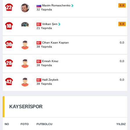
Maxim Romaschenko
6,8
32 Yaşında
Volkan Şen
6,8
21 Yaşında
Cihan Kaan Kaptan
0,0
38 Yaşında
Emrah Kiraz
0,0
38 Yaşında
Halil Zeybek
0,0
38 Yaşında
KAYSERİSPOR
NO
FOTO
FUTBOLCU
YILDIZ