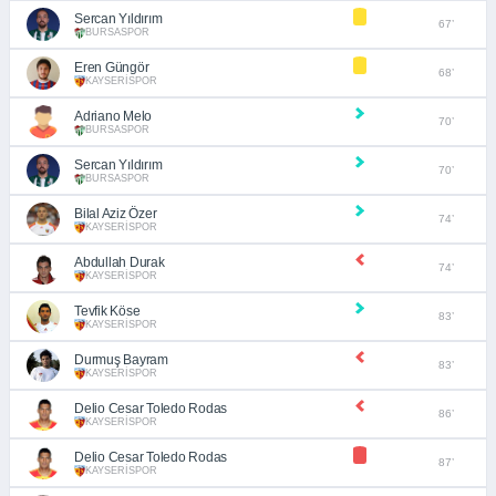
Sercan Yıldırım
67’
BURSASPOR
Eren Güngör
68’
KAYSERİSPOR
Adriano Melo
70’
BURSASPOR
Sercan Yıldırım
70’
BURSASPOR
Bilal Aziz Özer
74’
KAYSERİSPOR
Abdullah Durak
74’
KAYSERİSPOR
Tevfik Köse
83’
KAYSERİSPOR
Durmuş Bayram
83’
KAYSERİSPOR
Delio Cesar Toledo Rodas
86’
KAYSERİSPOR
Delio Cesar Toledo Rodas
87’
KAYSERİSPOR