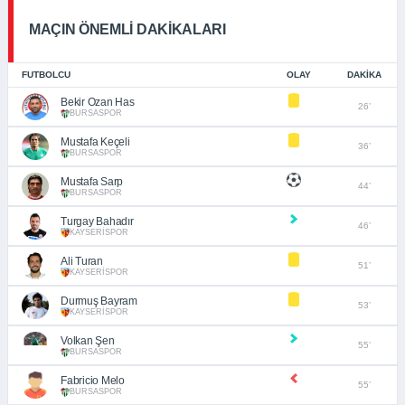
MAÇIN ÖNEMLİ DAKİKALARI
FUTBOLCU
OLAY
DAKIKA
Bekir Ozan Has
26’
BURSASPOR
Mustafa Keçeli
36’
BURSASPOR
Mustafa Sarp
44’
BURSASPOR
Turgay Bahadır
46’
KAYSERİSPOR
Ali Turan
51’
KAYSERİSPOR
Durmuş Bayram
53’
KAYSERİSPOR
Volkan Şen
55’
BURSASPOR
Fabricio Melo
55’
BURSASPOR