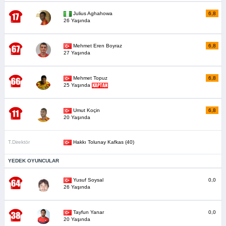
Julius Aghahowa
6,8
26 Yaşında
Mehmet Eren Boyraz
6,8
27 Yaşında
Mehmet Topuz
6,8
25 Yaşında
Umut Koçin
6,8
20 Yaşında
T.Direktör
Hakkı Tolunay Kafkas (40)
YEDEK OYUNCULAR
Yusuf Soysal
0,0
26 Yaşında
Tayfun Yanar
0,0
20 Yaşında