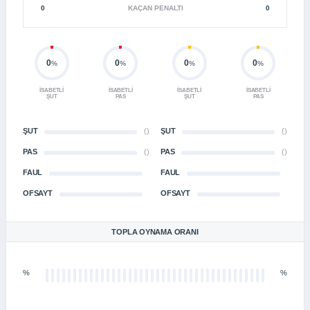
0
KAÇAN PENALTI
0
0
0
0
0
%
%
%
%
İSABETLI
İSABETLI
İSABETLI
İSABETLI
ŞUT
PAS
ŞUT
PAS
ŞUT
()
ŞUT
()
PAS
()
PAS
()
FAUL
FAUL
OFSAYT
OFSAYT
TOPLA OYNAMA ORANI
%
%