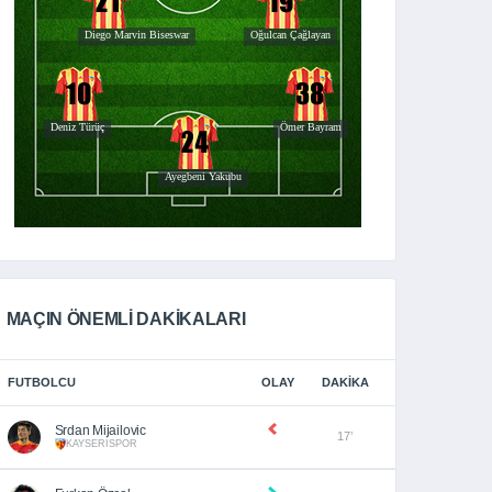
MAÇIN ÖNEMLİ DAKİKALARI
FUTBOLCU
OLAY
DAKIKA
Srdan Mijailovic
17’
KAYSERİSPOR