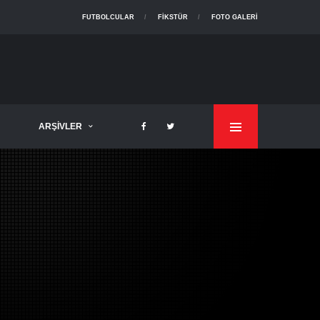
FUTBOLCULAR
FIKSTÜR
FOTO GALERI
ARŞIVLER