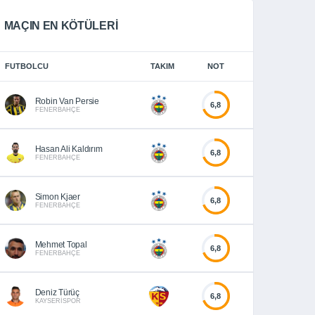
MAÇIN EN KÖTÜLERİ
FUTBOLCU
TAKIM
NOT
Robin Van Persie
6,8
FENERBAHÇE
Hasan Ali Kaldırım
6,8
FENERBAHÇE
Simon Kjaer
6,8
FENERBAHÇE
Mehmet Topal
6,8
FENERBAHÇE
Deniz Türüç
6,8
KAYSERİSPOR