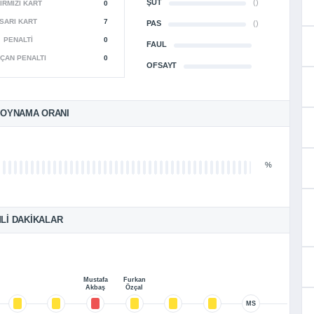
ŞUT
()
IRMIZI KART
0
SARI KART
7
PAS
()
PENALTI
0
FAUL
ÇAN PENALTI
0
OFSAYT
 OYNAMA ORANI
%
LI DAKIKALAR
Mustafa
Furkan
Akbaş
Özçal
MS