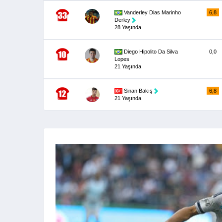
Vanderley Dias Marinho
6,8
Derley
28 Yaşında
Diego Hipolito Da Silva
0,0
Lopes
21 Yaşında
Sinan Bakış
6,8
21 Yaşında