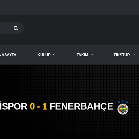
NASAYFA
KULÜP
TAKIM
FIKSTÜR
İSPOR
0 - 1
FENERBAHÇE