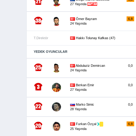
27 Yaşında
Ömer Bayram
6,8
24 Yaşında
T.Direktör
Hakkı Tolunay Kafkas (47)
YEDEK OYUNCULAR
Abdulaziz Demircan
0,0
24 Yaşında
Berkan Emir
0,0
27 Yaşında
Marko Simic
0,0
28 Yaşında
Furkan Özçal
6,8
25 Yaşında