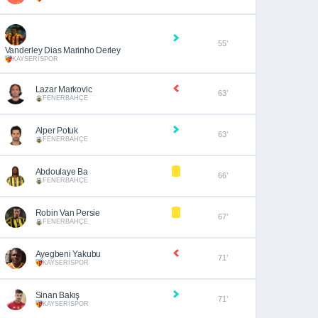
55’
Vanderley Dias Marinho Derley
KAYSERİSPOR
Lazar Markovic
63’
FENERBAHÇE
Alper Potuk
63’
FENERBAHÇE
Abdoulaye Ba
66’
FENERBAHÇE
Robin Van Persie
67’
FENERBAHÇE
Ayegbeni Yakubu
71’
KAYSERİSPOR
Sinan Bakış
71’
KAYSERİSPOR