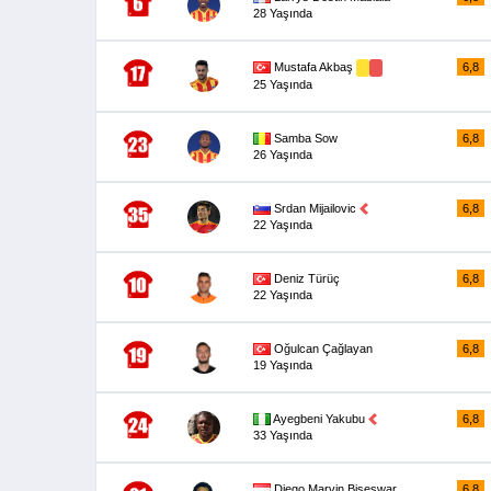
28 Yaşında
Mustafa Akbaş
6,8
25 Yaşında
Samba Sow
6,8
26 Yaşında
Srdan Mijailovic
6,8
22 Yaşında
Deniz Türüç
6,8
22 Yaşında
Oğulcan Çağlayan
6,8
19 Yaşında
Ayegbeni Yakubu
6,8
33 Yaşında
Diego Marvin Biseswar
6,8