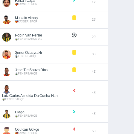
Furkan Özçal
17’
KAYSERİSPOR
Mustafa Akbaş
28’
KAYSERİSPOR
Robin Van Persie
29’
FENERBAHÇE 0-1
Şener Özbayraklı
35’
FENERBAHÇE
Josef De Souza Dias
41’
FENERBAHÇE
48’
Luiz Carlos Almeida Da Cunha Nani
FENERBAHÇE
Diego
48’
FENERBAHÇE
Oğulcan Gökçe
55’
KAYSERİSPOR