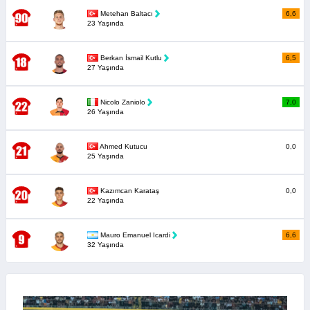
Metehan Baltacı
6,6
23 Yaşında
Berkan İsmail Kutlu
6,5
27 Yaşında
Nicolo Zaniolo
7,0
26 Yaşında
Ahmed Kutucu
0,0
25 Yaşında
Kazımcan Karataş
0,0
22 Yaşında
Mauro Emanuel Icardi
6,6
32 Yaşında