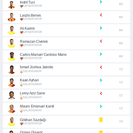
Indrit Tuci
60’
KAYSERİSPOR
Laszlo Benes
69’
KAYSERİSPOR
Ali Karimi
69’
KAYSERİSPOR
Ramazan Civelek
69’
KAYSERİSPOR
Carlos Manuel Cardoso Mane
69’
KAYSERİSPOR
İsmail Joshua Jakobs
72’
GALATASARAY
Kaan Ayhan
72’
GALATASARAY
Leroy Aziz Sane
72’
GALATASARAY
Mauro Emanuel Icardi
72’
GALATASARAY
Gökhan Sazdağı
75’
KAYSERİSPOR
Günay Güvenç