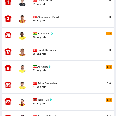
Onurcan Piri
0,0
31 Yaşında
Abdulsamet Burak
0,0
29 Yaşında
Yaw Ackah
6,4
26 Yaşında
Burak Kapacak
0,0
26 Yaşında
Ali Karimi
6,4
31 Yaşında
Talha Sarıarslan
0,0
21 Yaşında
Indrit Tuci
6,4
25 Yaşında