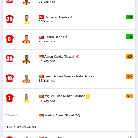
31 Yaşında
Ramazan Civelek
7,0
29 Yaşında
Laszlo Benes
7,0
28 Yaşında
Aaron Opoku Tiawiah
6,5
26 Yaşında
Joao Sabino Mendes Neto Saraiva
6,5
31 Yaşında
6,7
Miguel Filipe Nunes Cardoso
31 Yaşında
T.Direktör
Markus Alfred Gisdol (56)
YEDEK OYUNCULAR