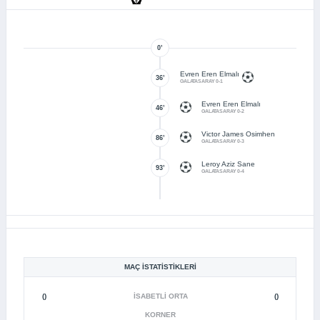
0’
Evren Eren Elmalı
36’
GALATASARAY 0-1
Evren Eren Elmalı
46’
GALATASARAY 0-2
Victor James Osimhen
86’
GALATASARAY 0-3
Leroy Aziz Sane
93’
GALATASARAY 0-4
MAÇ İSTATISTIKLERI
()
İSABETLI ORTA
()
KORNER