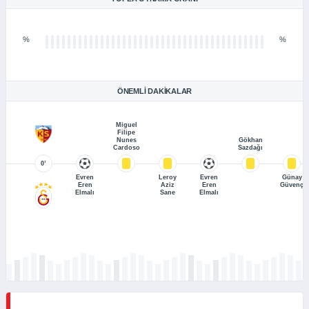
%
%
ÖNEMLI DAKIKALAR
Miguel
Filipe
Nunes
Gökhan
Cardoso
Sazdağı
0’
Evren
Leroy
Evren
Günay
Eren
Aziz
Eren
Güvenç
Elmalı
Sane
Elmalı