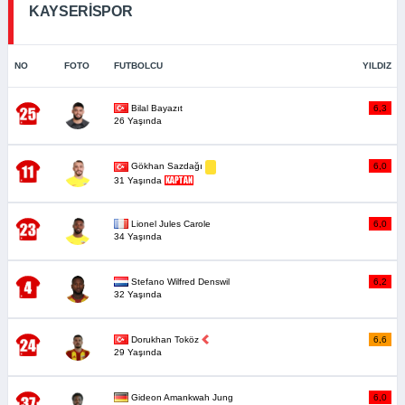
KAYSERİSPOR
NO
FOTO
FUTBOLCU
YILDIZ
Bilal Bayazıt
6,3
26 Yaşında
6,0
Gökhan Sazdağı
31 Yaşında
Lionel Jules Carole
6,0
34 Yaşında
Stefano Wilfred Denswil
6,2
32 Yaşında
Dorukhan Toköz
6,6
29 Yaşında
Gideon Amankwah Jung
6,0