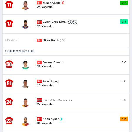
Yunus Akgün
7,2
25 Yaşında
8,4
Evren Eren Elmalı
25 Yaşında
T.Direktör
Okan Buruk (52)
YEDEK OYUNCULAR
Jankat Yılmaz
0,0
21 Yaşında
Arda Ünyay
0,0
18 Yaşında
Elias Jelert Kristensen
0,0
22 Yaşında
Kaan Ayhan
6,5
31 Yaşında