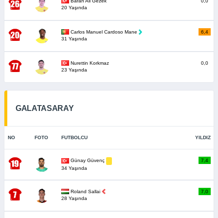
Baran Ali Gezek
0,0
20 Yaşında
Carlos Manuel Cardoso Mane
6,4
31 Yaşında
Nurettin Korkmaz
0,0
23 Yaşında
GALATASARAY
NO
FOTO
FUTBOLCU
YILDIZ
7,4
Günay Güvenç
34 Yaşında
Roland Sallai
7,0
28 Yaşında