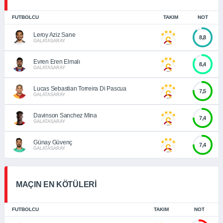
FUTBOLCU
TAKIM
NOT
Leroy Aziz Sane
8,8
GALATASARAY
Evren Eren Elmalı
8,4
GALATASARAY
Lucas Sebastian Torreira Di Pascua
7,5
GALATASARAY
Davinson Sanchez Mina
7,4
GALATASARAY
Günay Güvenç
7,4
GALATASARAY
MAÇIN EN KÖTÜLERİ
FUTBOLCU
TAKIM
NOT