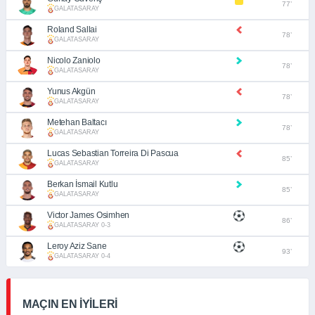
77’
GALATASARAY
Roland Sallai
78’
GALATASARAY
Nicolo Zaniolo
78’
GALATASARAY
Yunus Akgün
78’
GALATASARAY
Metehan Baltacı
78’
GALATASARAY
Lucas Sebastian Torreira Di Pascua
85’
GALATASARAY
Berkan İsmail Kutlu
85’
GALATASARAY
Victor James Osimhen
86’
GALATASARAY 0-3
Leroy Aziz Sane
93’
GALATASARAY 0-4
MAÇIN EN İYİLERİ