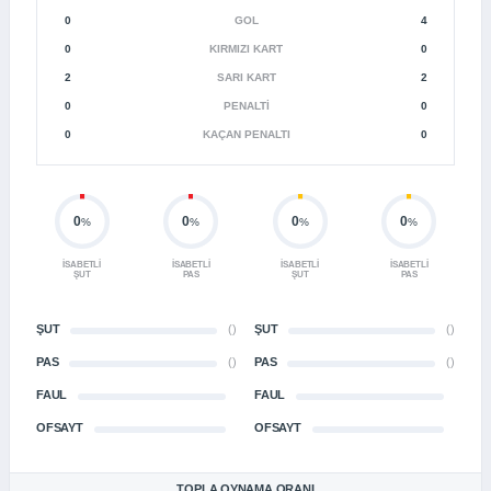
0
GOL
4
0
KIRMIZI KART
0
2
SARI KART
2
0
PENALTI
0
0
KAÇAN PENALTI
0
0
0
0
0
%
%
%
%
İSABETLI
İSABETLI
İSABETLI
İSABETLI
ŞUT
PAS
ŞUT
PAS
ŞUT
()
ŞUT
()
PAS
()
PAS
()
FAUL
FAUL
OFSAYT
OFSAYT
TOPLA OYNAMA ORANI