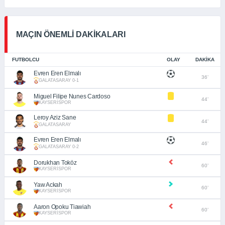
MAÇIN ÖNEMLİ DAKİKALARI
FUTBOLCU
OLAY
DAKIKA
Evren Eren Elmalı
36’
GALATASARAY 0-1
Miguel Filipe Nunes Cardoso
44’
KAYSERİSPOR
Leroy Aziz Sane
44’
GALATASARAY
Evren Eren Elmalı
46’
GALATASARAY 0-2
Dorukhan Toköz
60’
KAYSERİSPOR
Yaw Ackah
60’
KAYSERİSPOR
Aaron Opoku Tiawiah
60’
KAYSERİSPOR