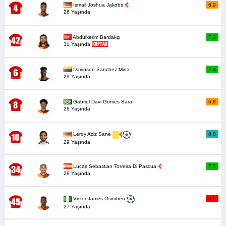
İsmail Joshua Jakobs
6,9
26 Yaşında
Abdülkerim Bardakçı
7,3
31 Yaşında
Davinson Sanchez Mina
7,4
29 Yaşında
Gabriel Davi Gomes Sara
6,8
26 Yaşında
8,8
Leroy Aziz Sane
29 Yaşında
Lucas Sebastian Torreira Di Pascua
7,5
29 Yaşında
5,9
Victor James Osimhen
27 Yaşında