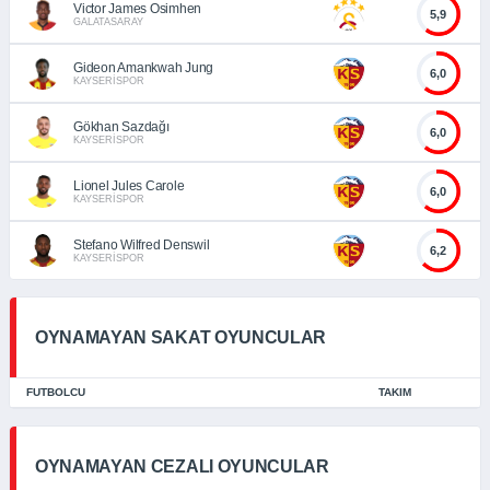
Victor James Osimhen
5,9
GALATASARAY
Gideon Amankwah Jung
6,0
KAYSERİSPOR
Gökhan Sazdağı
6,0
KAYSERİSPOR
Lionel Jules Carole
6,0
KAYSERİSPOR
Stefano Wilfred Denswil
6,2
KAYSERİSPOR
OYNAMAYAN SAKAT OYUNCULAR
FUTBOLCU
TAKIM
OYNAMAYAN CEZALI OYUNCULAR