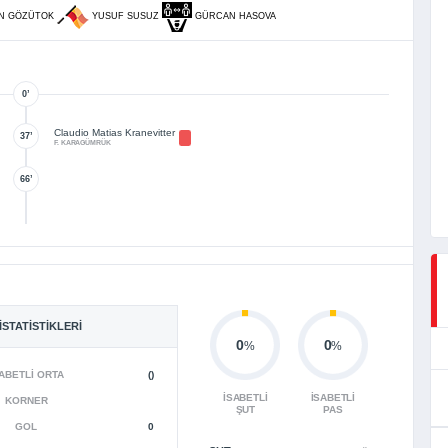
IN GÖZÜTOK
YUSUF SUSUZ
GÜRCAN HASOVA
0’
Claudio Matias Kranevitter
37’
F. KARAGÜMRÜK
66’
İSTATISTIKLERI
0
0
%
%
ABETLI ORTA
()
İSABETLI
İSABETLI
KORNER
ŞUT
PAS
GOL
0