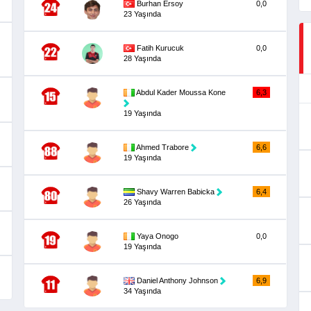
Burhan Ersoy
0,0
23 Yaşında
Fatih Kurucuk
0,0
28 Yaşında
Abdul Kader Moussa Kone
6,3
19 Yaşında
Ahmed Trabore
6,6
19 Yaşında
Shavy Warren Babicka
6,4
26 Yaşında
Yaya Onogo
0,0
19 Yaşında
Daniel Anthony Johnson
6,9
34 Yaşında