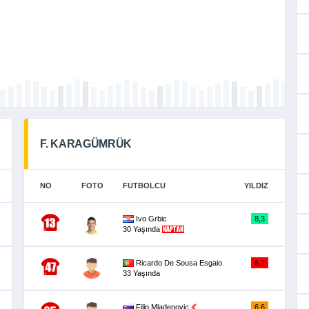
F. KARAGÜMRÜK
NO
FOTO
FUTBOLCU
YILDIZ
Ivo Grbic
8,3
30 Yaşında
Ricardo De Sousa Esgaio
6,2
33 Yaşında
Filip Mladenovic
6,6