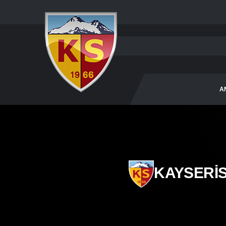
A
KAYSERİ