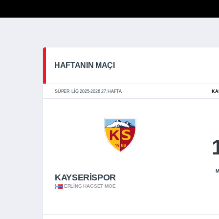
HAFTANIN MAÇI
SÜPER LIG 2025-2026 27.HAFTA
KA
M
KAYSERİSPOR
ERLING HAGSET MOE