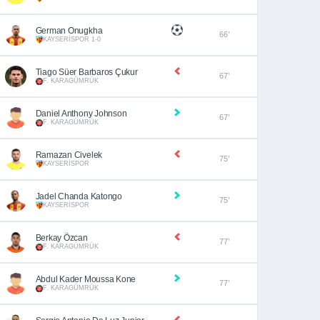
German Onugkha
66’
KAYSERİSPOR 1-0
Tiago Süer Barbaros Çukur
67’
F. KARAGÜMRÜK
Daniel Anthony Johnson
67’
F. KARAGÜMRÜK
Ramazan Civelek
75’
KAYSERİSPOR
Jadel Chanda Katongo
75’
KAYSERİSPOR
Berkay Özcan
77’
F. KARAGÜMRÜK
Abdul Kader Moussa Kone
77’
F. KARAGÜMRÜK