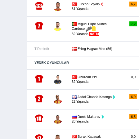
Furkan Soyalp
6,7
31 Yaşında
Miguel Filipe Nunes
7,2
Cardoso
32 Yaşında
T.Direktör
Erling Hagset Moe (56)
YEDEK OYUNCULAR
Onurcan Piri
0,0
32 Yaşında
Jadel Chanda Katongo
6,9
22 Yaşında
Denis Makarov
6,5
28 Yaşında
Burak Kapacak
0,0