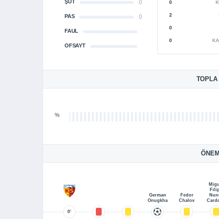
ŞUT
()
0
K
2
PAS
()
0
FAUL
0
KA
OFSAYT
TOPLA
%
ÖNEM
Migu
Fili
German
Fedor
Nun
Onugkha
Chalov
Card
0’