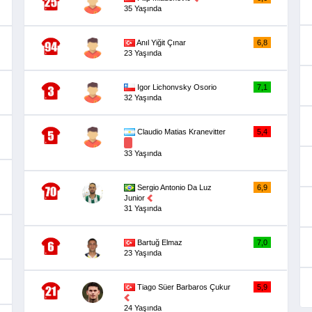
35 Yaşında
Anıl Yiğit Çınar
6,8
23 Yaşında
Igor Lichonvsky Osorio
7,1
32 Yaşında
Claudio Matias Kranevitter
5,4
33 Yaşında
Sergio Antonio Da Luz
6,9
Junior
31 Yaşında
Bartuğ Elmaz
7,0
23 Yaşında
Tiago Süer Barbaros Çukur
5,9
24 Yaşında