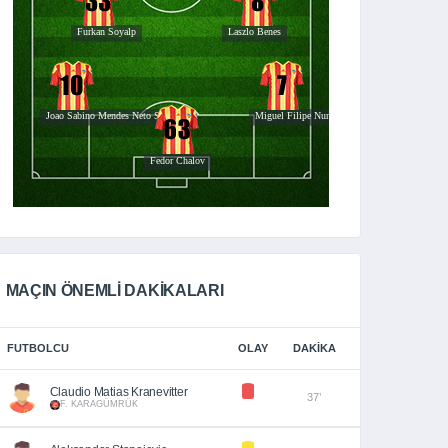
MAÇIN ÖNEMLİ DAKİKALARI
FUTBOLCU
OLAY
DAKIKA
Claudio Matias Kranevitter
37’
F. KARAGÜMRÜK