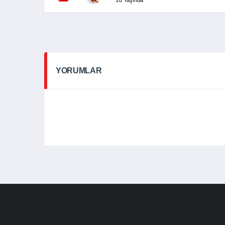
YORUMLAR