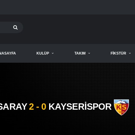
NASAYFA
KULÜP
TAKIM
FIKSTÜR
SARAY
2 - 0
KAYSERİSPOR