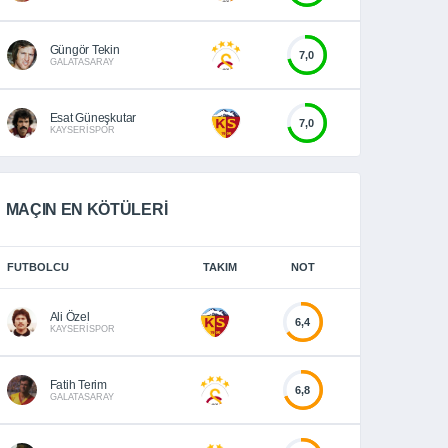
Güngör Tekin
7,0
GALATASARAY
Esat Güneşkutar
7,0
KAYSERİSPOR
MAÇIN EN KÖTÜLERİ
FUTBOLCU
TAKIM
NOT
Ali Özel
6,4
KAYSERİSPOR
Fatih Terim
6,8
GALATASARAY