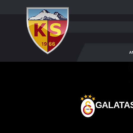
A
GALATA