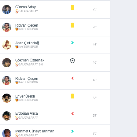
Gürcan Aday
23’
GALATASARAY
Rıdvan Çeçen
28’
KAYSERİSPOR
Altan Çetindağ
46’
KAYSERİSPOR
Gökmen Özdenak
46’
GALATASARAY 2-0
Rıdvan Çeçen
46’
KAYSERİSPOR
Enver Ürekli
63’
KAYSERİSPOR
Erdoğan Arıca
75’
GALATASARAY
Mehmet Cüneyt Tanman
75’
GALATASARAY