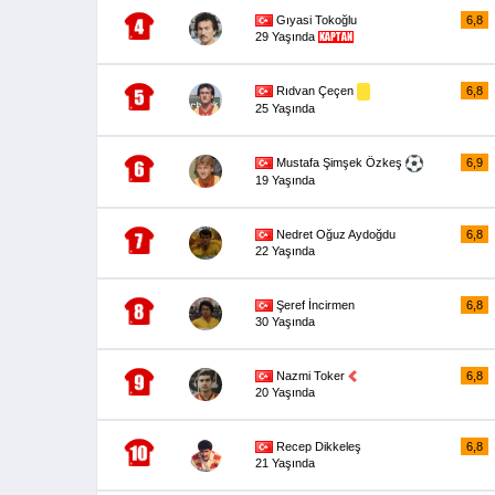
Gıyasi Tokoğlu
6,8
29 Yaşında
Rıdvan Çeçen
6,8
25 Yaşında
Mustafa Şimşek Özkeş
6,9
19 Yaşında
Nedret Oğuz Aydoğdu
6,8
22 Yaşında
Şeref İncirmen
6,8
30 Yaşında
Nazmi Toker
6,8
20 Yaşında
Recep Dikkeleş
6,8
21 Yaşında