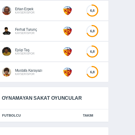
Ertan Erpek
6,6
KAYSERİSPOR
Ferhat Turunç
6,8
KAYSERİSPOR
Eyüp Taş
6,8
KAYSERİSPOR
Mustafa Karayazı
6,8
KAYSERİSPOR
OYNAMAYAN SAKAT OYUNCULAR
FUTBOLCU
TAKIM