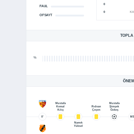
0
FAUL
0
KA
OFSAYT
TOPLA
%
ÖNEM
Mustafa
Mustafa
Kemal
Rıdvan
Şimşek
Kılıç
Çeçen
Özkeş
0’
M
Namık
Yüksel