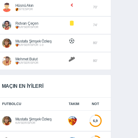
Hüsnü Akın
70’
SİTESPOR
Rıdvan Çeçen
74’
KAYSERİSPOR
Mustafa Şimşek Özkeş
80’
KAYSERİSPOR 1-0
Mehmet Bulut
80’
KAYSERİSPOR
MAÇIN EN İYİLERİ
FUTBOLCU
TAKIM
NOT
Mustafa Şimşek Özkeş
6,9
KAYSERİSPOR