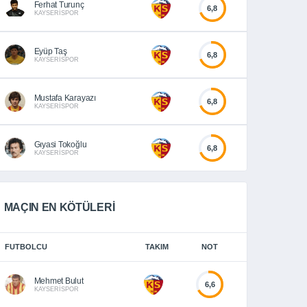
Ferhat Turunç
6,8
KAYSERİSPOR
Eyüp Taş
6,8
KAYSERİSPOR
Mustafa Karayazı
6,8
KAYSERİSPOR
Gıyasi Tokoğlu
6,8
KAYSERİSPOR
MAÇIN EN KÖTÜLERİ
FUTBOLCU
TAKIM
NOT
Mehmet Bulut
6,6
KAYSERİSPOR