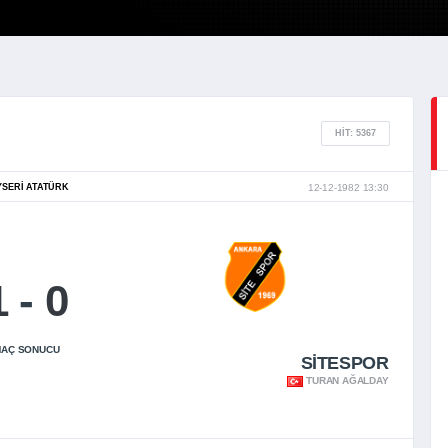
HIT: 5367
YSERI ATATÜRK
12-12-1982 13:30
1
-
0
AÇ SONUCU
SİTESPOR
TURAN AĞALDAY