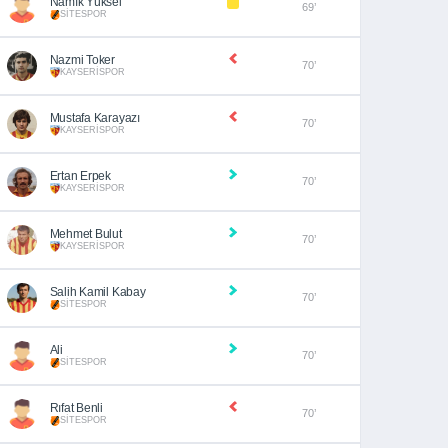
Namık Yüksel
69’
SİTESPOR
Nazmi Toker
70’
KAYSERİSPOR
Mustafa Karayazı
70’
KAYSERİSPOR
Ertan Erpek
70’
KAYSERİSPOR
Mehmet Bulut
70’
KAYSERİSPOR
Salih Kamil Kabay
70’
SİTESPOR
Ali
70’
SİTESPOR
Rıfat Benli
70’
SİTESPOR