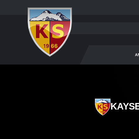
A
KAYS