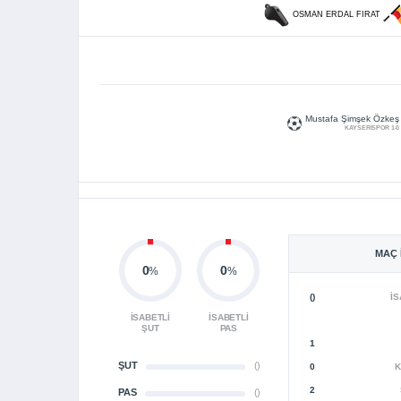
OSMAN ERDAL FIRAT
Mustafa Şimşek Özkeş
KAYSERİSPOR 1-0
MAÇ 
0
0
%
%
()
İS
İSABETLI
İSABETLI
ŞUT
PAS
1
ŞUT
()
0
K
2
PAS
()