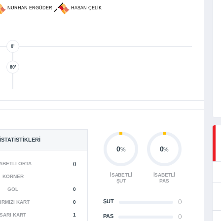
NURHAN ERGÜDER
HASAN ÇELIK
0’
80’
İSTATISTIKLERI
0
0
%
%
ABETLI ORTA
()
İSABETLI
İSABETLI
KORNER
ŞUT
PAS
GOL
0
ŞUT
()
IRMIZI KART
0
SARI KART
1
PAS
()