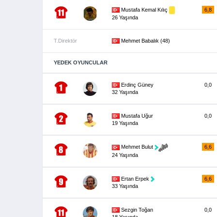
Mustafa Kemal Kılıç
6,8
26 Yaşında
T.Direktör
Mehmet Babalık (48)
YEDEK OYUNCULAR
Erdinç Güney
0,0
32 Yaşında
Mustafa Uğur
0,0
19 Yaşında
6,6
Mehmet Bulut
24 Yaşında
Ertan Erpek
6,6
33 Yaşında
Sezgin Toğan
0,0
18 Yaşında