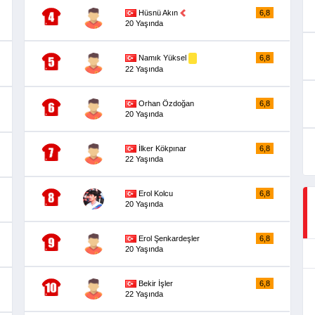
Hüsnü Akın
6,8
20 Yaşında
Namık Yüksel
6,8
22 Yaşında
Orhan Özdoğan
6,8
20 Yaşında
İlker Kökpınar
6,8
22 Yaşında
Erol Kolcu
6,8
20 Yaşında
Erol Şenkardeşler
6,8
20 Yaşında
Bekir İşler
6,8
22 Yaşında