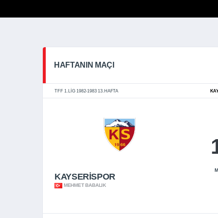
HAFTANIN MAÇI
TFF 1.LIG 1982-1983 13.HAFTA
KA
M
KAYSERİSPOR
MEHMET BABALIK