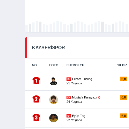
KAYSERİSPOR
NO
FOTO
FUTBOLCU
YILDIZ
Ferhat Turunç
6,8
21 Yaşında
Mustafa Karayazı
6,8
24 Yaşında
Eyüp Taş
6,8
22 Yaşında