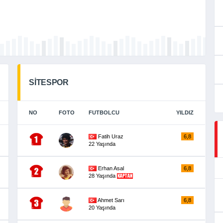
SİTESPOR
NO
FOTO
FUTBOLCU
YILDIZ
Fatih Uraz
6,8
22 Yaşında
Erhan Asal
6,8
28 Yaşında
Ahmet Sarı
6,8
20 Yaşında