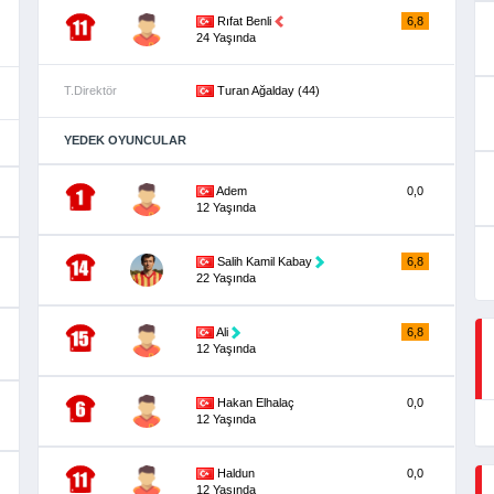
Rıfat Benli
6,8
24 Yaşında
T.Direktör
Turan Ağalday (44)
YEDEK OYUNCULAR
Adem
0,0
12 Yaşında
Salih Kamil Kabay
6,8
22 Yaşında
Ali
6,8
12 Yaşında
Hakan Elhalaç
0,0
12 Yaşında
Haldun
0,0
12 Yaşında