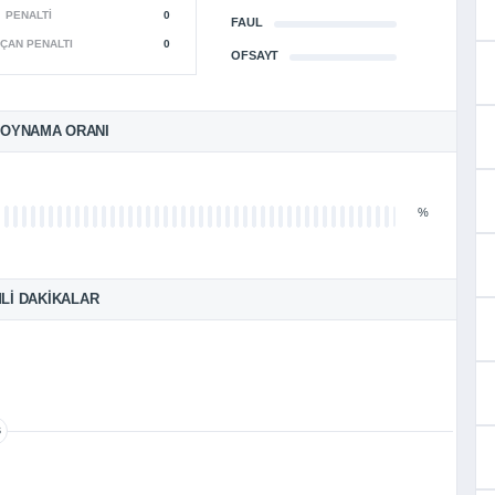
PENALTI
0
FAUL
ÇAN PENALTI
0
OFSAYT
 OYNAMA ORANI
%
LI DAKIKALAR
S