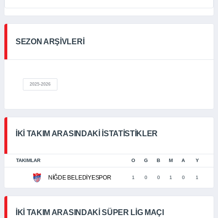
SEZON ARŞİVLERİ
2025-2026
İKI TAKIM ARASINDAKI İSTATISTIKLER
TAKIMLAR
O
G
B
M
A
Y
NİĞDE BELEDİYESPOR
1
0
0
1
0
1
İKI TAKIM ARASINDAKI SÜPER LIG MAÇI