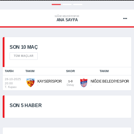
NİĞDE BELEDİYESPOR
ANA SAYFA
SON 10 MAÇ
TÜM MAÇLAR
TARIH
TAKIM
SKOR
TAKIM
28-10-2025
KAYSERİSPOR
NİĞDE BELEDİYESPOR
1-0
20:00
-
Detay
-
T. Kupası
SON 5 HABER