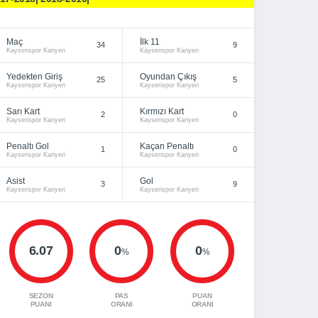
Maç
İlk 11
34
9
Kayserispor Kariyeri
Kayserispor Kariyeri
Yedekten Giriş
Oyundan Çıkış
25
5
Kayserispor Kariyeri
Kayserispor Kariyeri
Sarı Kart
Kırmızı Kart
2
0
Kayserispor Kariyeri
Kayserispor Kariyeri
Penaltı Gol
Kaçan Penaltı
1
0
Kayserispor Kariyeri
Kayserispor Kariyeri
Asist
Gol
3
9
Kayserispor Kariyeri
Kayserispor Kariyeri
6.07
0
0
%
%
SEZON
PAS
PUAN
PUANI
ORANI
ORANI