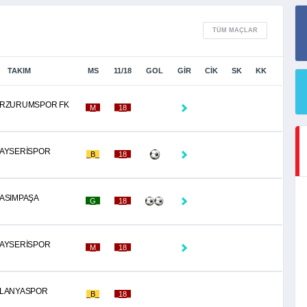
TÜM MAÇLAR
TAKIM
MS
11/18
GOL
GİR
CİK
SK
KK
RZURUMSPOR FK
_M_
_18_
AYSERİSPOR
_B_
_18_
ASIMPAŞA
_G_
_18_
AYSERİSPOR
_M_
_18_
LANYASPOR
_B_
_18_