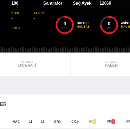
180
Santrafor
Sağ Ayak
12060
T.GOL
T.ASIST
-
-
0
0
GOLLER
ASIST
MAÇ BAŞI
MAÇ B
ORT.
ORT.
T.MAÇ
-
FUTBOLCU
FUTBOLCU
BIOGRAFI
HABER
LER
SK
KK
G
MAÇ
11
18
GR
ÇK