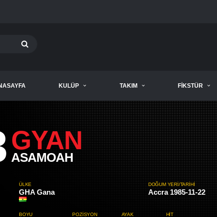
NASAYFA
KULÜP
TAKIM
FIKSTÜR
3
GYAN
ASAMOAH
ÜLKE
DOĞUM YERI/TARIHI
GHA Gana
Accra 1985-11-22
BOYU
POZISYON
AYAK
HIT