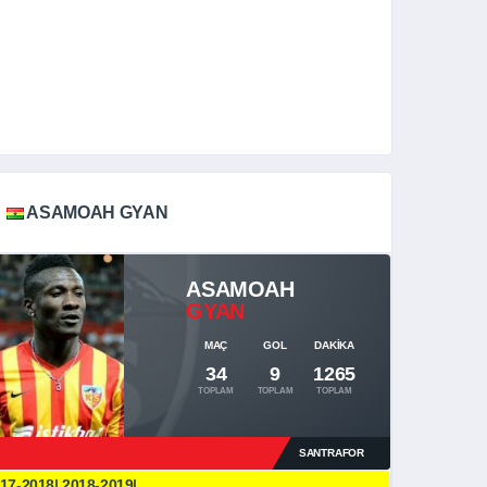
ASAMOAH GYAN
ASAMOAH
GYAN
MAÇ
GOL
DAKIKA
34
9
1265
TOPLAM
TOPLAM
TOPLAM
SANTRAFOR
17-2018| 2018-2019|