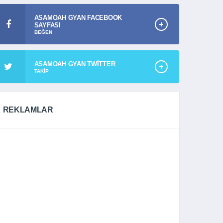
ASAMOAH GYAN FACEBOOK
SAYFASI
BEĞEN
ASAMOAH GYAN TWITTER
TAKIP
REKLAMLAR