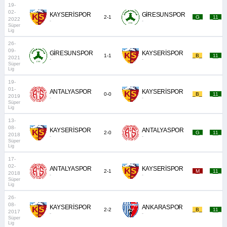
19-
02-
KAYSERİSPOR
GİRESUNSPOR
2-1
_G_
_11_
2022
-
-
Süper
Lig
26-
09-
GİRESUNSPOR
KAYSERİSPOR
1-1
_B_
_11_
2021
-
-
Süper
Lig
19-
01-
ANTALYASPOR
KAYSERİSPOR
0-0
_B_
_11_
2019
-
-
Süper
Lig
13-
08-
KAYSERİSPOR
ANTALYASPOR
2-0
_G_
_11_
2018
-
-
Süper
Lig
17-
02-
ANTALYASPOR
KAYSERİSPOR
2-1
_M_
_11_
2018
-
-
Süper
Lig
26-
08-
KAYSERİSPOR
ANKARASPOR
2-2
_B_
_11_
2017
-
-
Süper
Lig