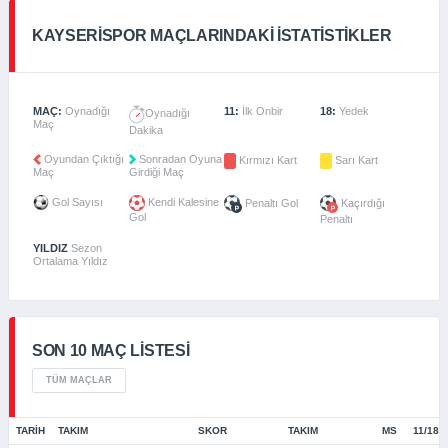
KAYSERISPOR MAÇLARINDAKI İSTATISTIKLER
MAÇ:
Oynadığı
11:
İlk Onbir
18:
Yedek
Oynadığı
Maç
Dakika
Oyundan Çıktığı
Sonradan Oyuna
Kırmızı Kart
Sarı Kart
Maç
Girdiği Maç
Gol Sayısı
Kendi Kalesine
Penaltı Gol
Kaçırdığı
Gol
Penaltı
YILDIZ
Sezon
Ortalama Yıldız
SON 10 MAÇ LISTESI
TÜM MAÇLAR
TARIH
TAKIM
SKOR
TAKIM
MS
11/18