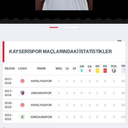
KAYSERISPOR MAÇLARINDAKI İSTATISTIKLER
DK
SK
KK
GOL
GR
ÇK
SEZON
LOGO
TAKIM
MAÇ
11
18
2017-
ANTALYASPOR
1
1
0
0
0
0
0
1
90
2018
2017-
ANKARASPOR
1
1
0
0
0
1
0
1
90
2018
2018-
ANTALYASPOR
2
2
0
0
0
0
0
0
180
2019
2021-
GİRESUNSPOR
2
2
0
0
2
0
0
0
119
2022