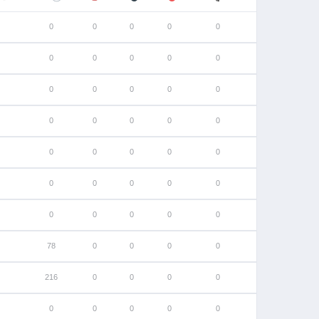
0
0
0
0
0
0
0
0
0
0
0
0
0
0
0
0
0
0
0
0
0
0
0
0
0
0
0
0
0
0
0
0
0
0
0
78
0
0
0
0
216
0
0
0
0
0
0
0
0
0