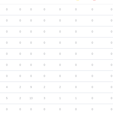
0
0
0
0
0
0
0
0
0
0
0
0
0
0
0
0
0
0
0
0
0
0
0
0
0
0
0
0
0
0
0
0
0
0
0
0
0
0
0
0
0
0
0
0
0
0
0
0
0
0
0
0
0
0
0
0
4
2
9
2
2
0
0
0
5
2
13
3
1
1
0
0
0
0
0
0
0
0
0
0