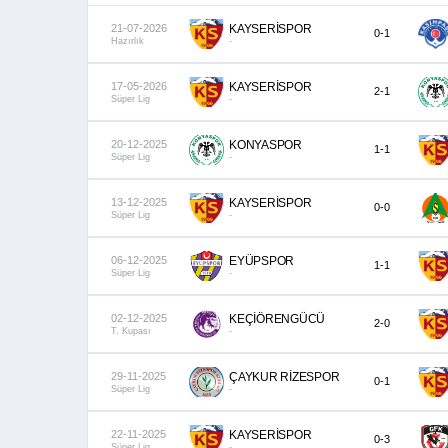
21-07-2026
KAYSERİSPOR
0-1
Hazırlık
-
17-05-2026
KAYSERİSPOR
2-1
Süper Lig
-
20-12-2025
KONYASPOR
1-1
Süper Lig
-
13-12-2025
KAYSERİSPOR
0-0
Süper Lig
-
06-12-2025
EYÜPSPOR
1-1
Süper Lig
-
02-12-2025
KEÇİÖRENGÜCÜ
2-0
T. Kupası
-
29-11-2025
ÇAYKUR RİZESPOR
0-1
Süper Lig
-
22-11-2025
KAYSERİSPOR
0-3
Süper Lig
-