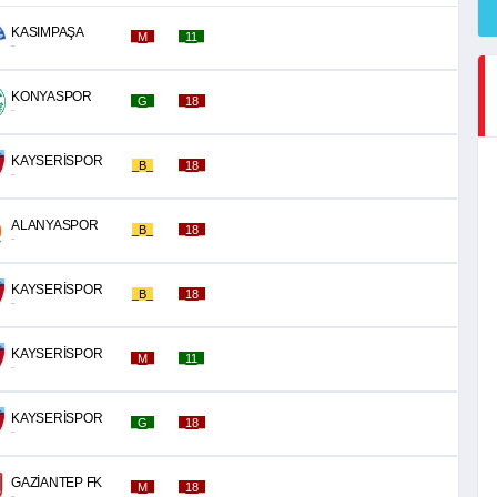
KASIMPAŞA
_M_
_11_
-
KONYASPOR
_G_
_18_
-
KAYSERİSPOR
_B_
_18_
-
ALANYASPOR
_B_
_18_
-
KAYSERİSPOR
_B_
_18_
-
KAYSERİSPOR
_M_
_11_
-
KAYSERİSPOR
_G_
_18_
-
GAZİANTEP FK
_M_
_18_
-