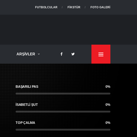
FUTBOLCULAR
FIKSTÜR
FOTO GALERI
ARŞIVLER
BAŞARILI PAS
0%
İSABETLI ŞUT
0%
TOP ÇALMA
0%