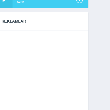
TAKIP
REKLAMLAR