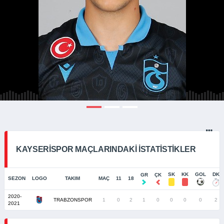
KAYSERISPOR MAÇLARINDAKI İSTATISTIKLER
SK
KK
GOL
DK
GR
ÇK
SEZON
LOGO
TAKIM
MAÇ
11
18
2020-
TRABZONSPOR
1
0
2
1
0
0
0
0
2
2021