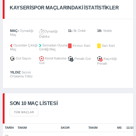
KAYSERISPOR MAÇLARINDAKI İSTATISTIKLER
MAÇ:
Oynadığı
11:
İlk Onbir
18:
Yedek
Oynadığı
Maç
Dakika
Oyundan Çıktığı
Sonradan Oyuna
Kırmızı Kart
Sarı Kart
Maç
Girdiği Maç
Gol Sayısı
Kendi Kalesine
Penaltı Gol
Kaçırdığı
Gol
Penaltı
YILDIZ
Sezon
Ortalama Yıldız
SON 10 MAÇ LISTESI
TÜM MAÇLAR
TARIH
TAKIM
SKOR
TAKIM
MS
11/18
06-