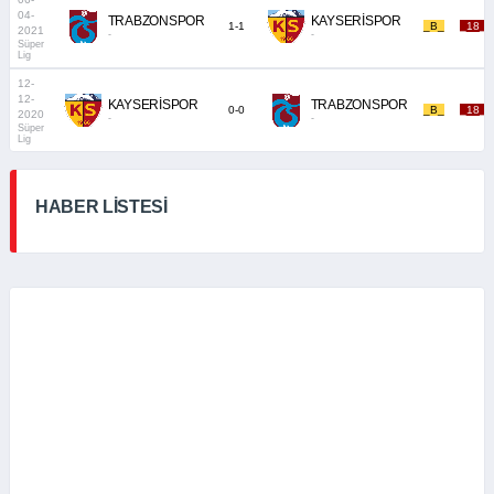
04-
TRABZONSPOR
KAYSERİSPOR
1-1
_B_
_18_
2021
-
-
Süper
Lig
12-
12-
KAYSERİSPOR
TRABZONSPOR
0-0
_B_
_18_
2020
-
-
Süper
Lig
HABER LİSTESİ