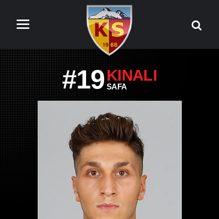
#19
KINALI
SAFA