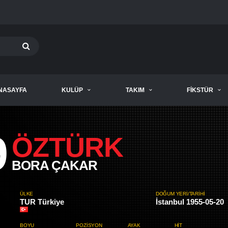
NASAYFA
KULÜP
TAKIM
FIKSTÜR
9
ÖZTÜRK
BORA ÇAKAR
ÜLKE
DOĞUM YERI/TARIHI
TUR Türkiye
İstanbul 1955-05-20
BOYU
POZISYON
AYAK
HIT