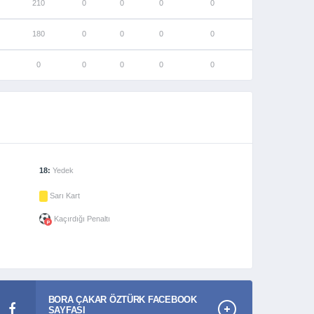
210
0
0
0
0
180
0
0
0
0
0
0
0
0
0
18:
Yedek
Sarı Kart
Kaçırdığı Penaltı
BORA ÇAKAR ÖZTÜRK FACEBOOK
SAYFASI