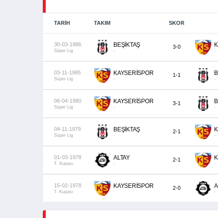
TARIH
TAKIM
SKOR
30-03-1986
BEŞİKTAŞ
K
3-0
Süper Lig
-
-
03-11-1985
KAYSERİSPOR
B
1-1
Süper Lig
-
-
06-04-1980
KAYSERİSPOR
B
3-1
Süper Lig
-
-
04-11-1979
BEŞİKTAŞ
K
2-1
Süper Lig
-
-
01-03-1978
ALTAY
K
2-1
T. Kupası
-
-
15-02-1978
KAYSERİSPOR
A
2-0
T. Kupası
-
-