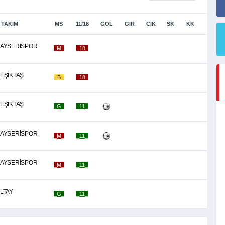
TAKIM
MS
11/18
GOL
GİR
CİK
SK
KK
AYSERİSPOR
_M_
_18_
EŞİKTAŞ
_B_
_18_
EŞİKTAŞ
_G_
_11_
AYSERİSPOR
_M_
_11_
AYSERİSPOR
_M_
_11_
LTAY
_G_
_11_