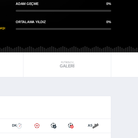
ADAM GEÇME
0%
ORTALAMA YILDIZ
0%
AŞI
FUTBOLCU
GALERI
DK
AS