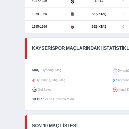
1977-1978
ALTAY
2
1979-1980
BEŞİKTAŞ
2
1985-1986
BEŞİKTAŞ
0
KAYSERISPOR MAÇLARINDAKI İSTATISTIK
MAÇ:
Oynadığı Maç
Oynadığ
Oyundan Çıktığı Maç
Sonradan
Gol Sayısı
Kendi K
YILDIZ
Sezon Ortalama Yıldız
SON 10 MAÇ LISTESI