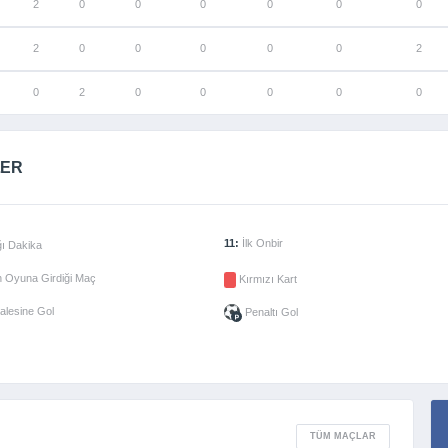
2
0
0
0
0
0
0
2
0
0
0
0
0
2
0
2
0
0
0
0
0
LER
11:
İlk Onbir
ı Dakika
 Oyuna Girdiği Maç
Kırmızı Kart
alesine Gol
Penaltı Gol
TÜM MAÇLAR