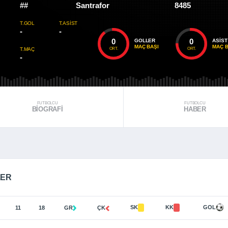
##
Santrafor
8485
T.GOL
T.ASIST
-
-
0
0
GOLLER
ASIST
MAÇ BAŞI
MAÇ B
ORT.
ORT.
T.MAÇ
-
FUTBOLCU
FUTBOLCU
BIOGRAFI
HABER
LER
SK
KK
GOL
11
18
GR
ÇK