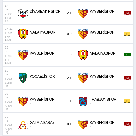
14-
05-
DİYARBAKIRSPOR
KAYSERİSPOR
2-1
_M_
2000
-
-
1.Lig
Y.G.
24-11-
MALATYASPOR
KAYSERİSPOR
1996
0-0
_B_
-
-
TFF
1.Lig
22-
09-
KAYSERİSPOR
MALATYASPOR
1-0
_G_
1996
-
-
TFF
1.Lig
15-
05-
KOCAELİSPOR
KAYSERİSPOR
2-1
_M_
1994
-
-
Süper
Lig
08-
05-
KAYSERİSPOR
TRABZONSPOR
1-1
_B_
1994
-
-
Süper
Lig
30-
04-
GALATASARAY
KAYSERİSPOR
3-1
_M_
1994
-
-
Süper
Lig