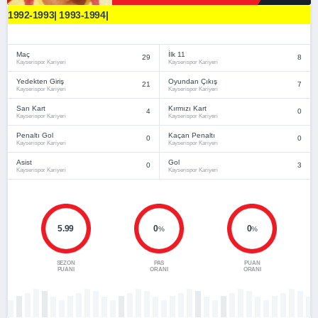
1992-1993| 1993-1994|
Maç
İlk 11
29
8
Kayserispor Kariyeri
Kayserispor Kariyeri
Yedekten Giriş
Oyundan Çıkış
21
7
Kayserispor Kariyeri
Kayserispor Kariyeri
Sarı Kart
Kırmızı Kart
4
0
Kayserispor Kariyeri
Kayserispor Kariyeri
Penaltı Gol
Kaçan Penaltı
0
0
Kayserispor Kariyeri
Kayserispor Kariyeri
Asist
Gol
0
3
Kayserispor Kariyeri
Kayserispor Kariyeri
5.99
0
0
%
%
SEZON
PAS
PUAN
PUANI
ORANI
ORANI