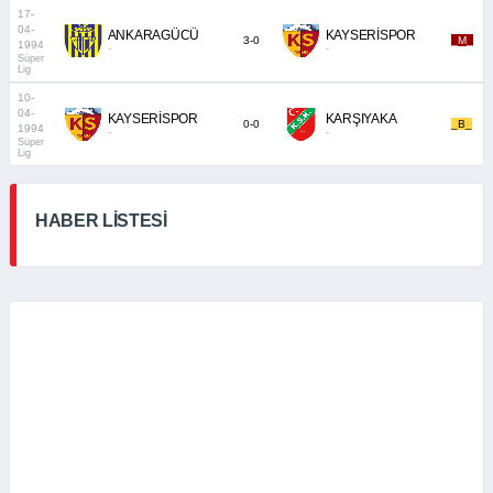
17-
04-
ANKARAGÜCÜ
KAYSERİSPOR
3-0
_M_
1994
-
-
Süper
Lig
10-
04-
KAYSERİSPOR
KARŞIYAKA
0-0
_B_
1994
-
-
Süper
Lig
HABER LİSTESİ