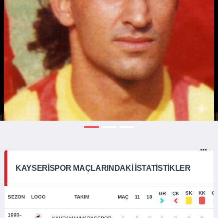
KAYSERISPOR MAÇLARINDAKI İSTATISTIKLER
SK
KK
G
GR
ÇK
SEZON
LOGO
TAKIM
MAÇ
11
18
1990-