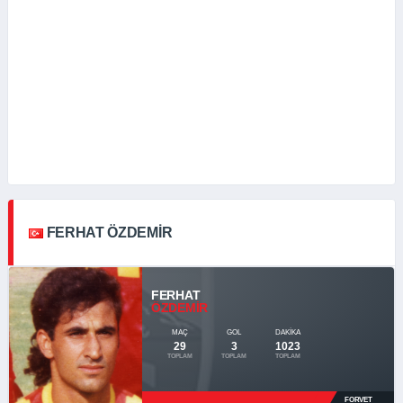
FERHAT ÖZDEMIR
FERHAT
ÖZDEMIR
MAÇ
GOL
DAKIKA
29
3
1023
TOPLAM
TOPLAM
TOPLAM
FORVET