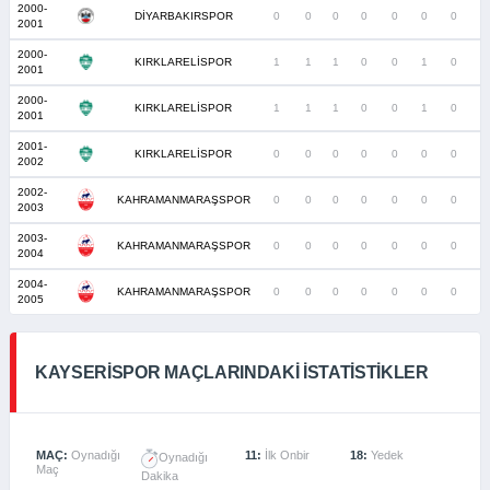
2000-
DİYARBAKIRSPOR
0
0
0
0
0
0
0
2001
2000-
KIRKLARELİSPOR
1
1
1
0
0
1
0
2001
2000-
KIRKLARELİSPOR
1
1
1
0
0
1
0
2001
2001-
KIRKLARELİSPOR
0
0
0
0
0
0
0
2002
2002-
KAHRAMANMARAŞSPOR
0
0
0
0
0
0
0
2003
2003-
KAHRAMANMARAŞSPOR
0
0
0
0
0
0
0
2004
2004-
KAHRAMANMARAŞSPOR
0
0
0
0
0
0
0
2005
KAYSERISPOR MAÇLARINDAKI İSTATISTIKLER
MAÇ:
Oynadığı
11:
İlk Onbir
18:
Yedek
Oynadığı
Maç
Dakika