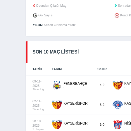
Oyundan Çıktığı Maç
Sonradan
Gol Sayısı
Kendi K
YILDIZ
Sezon Ortalama Yıldız
SON 10 MAÇ LISTESI
TARIH
TAKIM
SKOR
09-11-
FENERBAHÇE
KAY
4-2
2025
-
-
Süper Lig
02-11-
KAYSERİSPOR
KAS
3-2
2025
-
-
Süper Lig
28-10-
KAYSERİSPOR
NİĞ
1-0
2025
-
-
T. Kupası