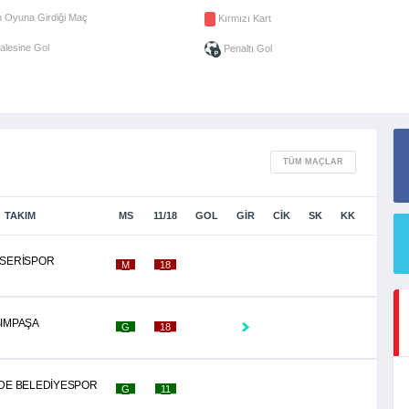
 Oyuna Girdiği Maç
Kırmızı Kart
alesine Gol
Penaltı Gol
TÜM MAÇLAR
TAKIM
MS
11/18
GOL
GİR
CİK
SK
KK
SERİSPOR
_M_
_18_
IMPAŞA
_G_
_18_
DE BELEDİYESPOR
_G_
_11_