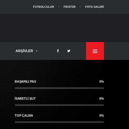
FUTBOLCULAR
FIKSTÜR
FOTO GALERI
ARŞIVLER
BAŞARILI PAS
0%
İSABETLI ŞUT
0%
TOP ÇALMA
0%