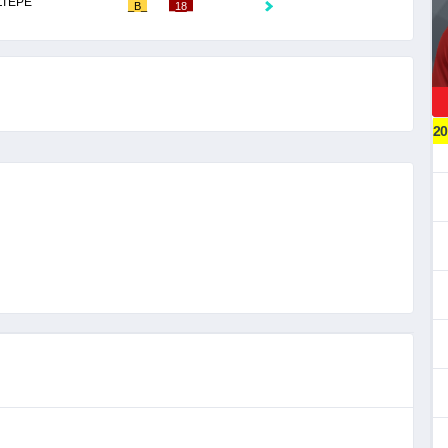
ZTEPE
_B_
_18_
20