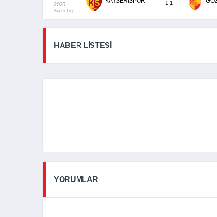
KAYSERİSPOR
GÖ
1-1
2025
-
-
Süper Lig
HABER LİSTESİ
YORUMLAR