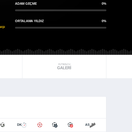
ADAM GEÇME
0%
ORTALAMA YILDIZ
0%
AŞI
FUTBOLCU
GALERI
L
DK
AS