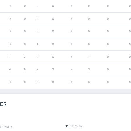
0
0
0
0
0
0
0
0
0
0
0
0
0
0
0
0
0
0
0
0
0
0
0
0
0
0
1
0
0
0
0
0
2
2
0
0
0
1
0
0
9
6
7
3
5
3
0
0
0
0
0
0
0
0
0
0
LER
11:
İlk Onbir
ı Dakika