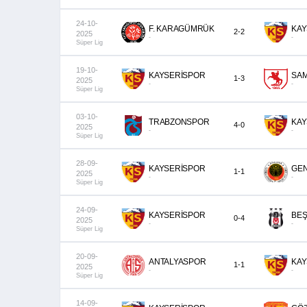
24-10-
F. KARAGÜMRÜK
KAY
2-2
2025
-
-
Süper Lig
19-10-
KAYSERİSPOR
SA
1-3
2025
-
-
Süper Lig
03-10-
TRABZONSPOR
KAY
4-0
2025
-
-
Süper Lig
28-09-
KAYSERİSPOR
GEN
1-1
2025
-
-
Süper Lig
24-09-
KAYSERİSPOR
BEŞ
0-4
2025
-
-
Süper Lig
20-09-
ANTALYASPOR
KAY
1-1
2025
-
-
Süper Lig
14-09-