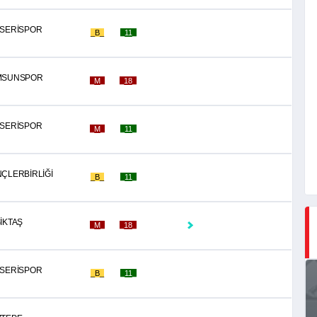
SERİSPOR
_B_
_11_
MSUNSPOR
_M_
_18_
SERİSPOR
_M_
_11_
ÇLERBİRLİĞİ
_B_
_11_
İKTAŞ
_M_
_18_
SERİSPOR
_B_
_11_