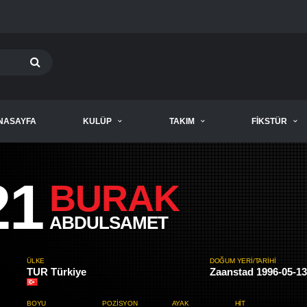
NASAYFA
KULÜP
TAKIM
FIKSTÜR
21
BURAK
ABDULSAMET
ÜLKE
DOĞUM YERI/TARIHI
TUR Türkiye
Zaanstad 1996-05-13
BOYU
POZISYON
AYAK
HIT