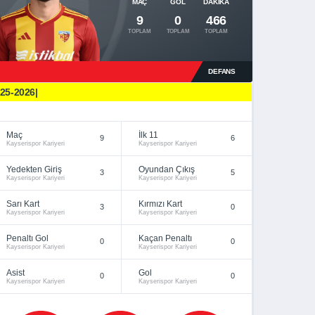
MAÇ
GOL
DAKIKA
9
0
466
TOPLAM
TOPLAM
TOPLAM
DEFANS
25-2026|
Maç
İlk 11
9
6
Kayserispor Kariyeri
Kayserispor Kariyeri
Yedekten Giriş
Oyundan Çıkış
3
5
Kayserispor Kariyeri
Kayserispor Kariyeri
Sarı Kart
Kırmızı Kart
3
0
Kayserispor Kariyeri
Kayserispor Kariyeri
Penaltı Gol
Kaçan Penaltı
0
0
Kayserispor Kariyeri
Kayserispor Kariyeri
Asist
Gol
0
0
Kayserispor Kariyeri
Kayserispor Kariyeri