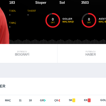
183
Stoper
Sol
3503
T.GOL
T.ASIST
-
-
0
0
GOLLER
ASIST
MAÇ BAŞI
MAÇ B
ORT.
ORT.
T.MAÇ
-
FUTBOLCU
FUTBOLCU
BIOGRAFI
HABER
LER
SK
KK
GO
MAÇ
11
18
GR
ÇK