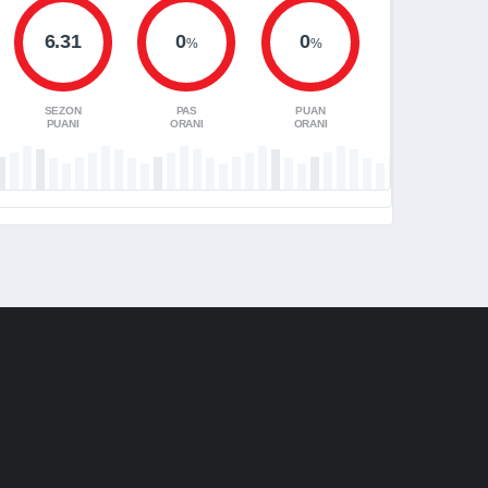
6.31
0
0
%
%
SEZON
PAS
PUAN
PUANI
ORANI
ORANI