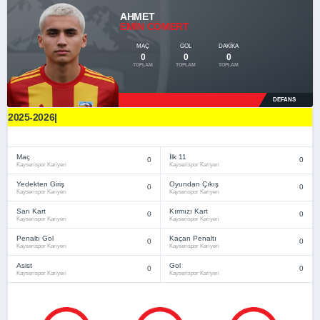
AHMET
EMIN CÖMERT
MAÇ
GOL
DAKIKA
0
0
0
TOPLAM
TOPLAM
TOPLAM
DEFANS
2025-2026|
Maç
İlk 11
0
0
Kayserispor Kariyeri
Kayserispor Kariyeri
Yedekten Giriş
Oyundan Çıkış
0
0
Kayserispor Kariyeri
Kayserispor Kariyeri
Sarı Kart
Kırmızı Kart
0
0
Kayserispor Kariyeri
Kayserispor Kariyeri
Penaltı Gol
Kaçan Penaltı
0
0
Kayserispor Kariyeri
Kayserispor Kariyeri
Asist
Gol
0
0
Kayserispor Kariyeri
Kayserispor Kariyeri