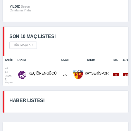
YILDIZ
Sezon
Ortalama Yıldız
SON 10 MAÇ LISTESI
TÜM MAÇLAR
TARIH
TAKIM
SKOR
TAKIM
MS
11/18
02-
12-
KEÇİÖRENGÜCÜ
KAYSERİSPOR
2-0
_M_
_18_
2025
-
-
T.
Kupası
HABER LİSTESİ