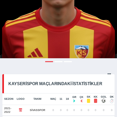
KAYSERISPOR MAÇLARINDAKI İSTATISTIKLER
SK
KK
GOL
DK
GR
ÇK
SEZON
LOGO
TAKIM
MAÇ
11
18
2021-
SİVASSPOR
0
0
0
0
0
0
0
0
0
2022