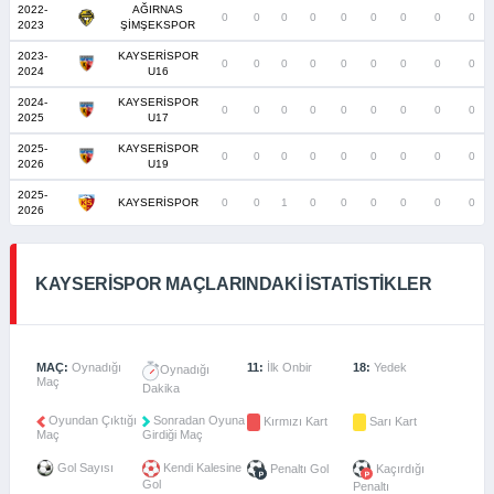
2022-
AĞIRNAS
0
0
0
0
0
0
0
0
0
2023
ŞİMŞEKSPOR
2023-
KAYSERİSPOR
0
0
0
0
0
0
0
0
0
2024
U16
2024-
KAYSERİSPOR
0
0
0
0
0
0
0
0
0
2025
U17
2025-
KAYSERİSPOR
0
0
0
0
0
0
0
0
0
2026
U19
2025-
KAYSERİSPOR
0
0
1
0
0
0
0
0
0
2026
KAYSERISPOR MAÇLARINDAKI İSTATISTIKLER
MAÇ:
Oynadığı
11:
İlk Onbir
18:
Yedek
Oynadığı
Maç
Dakika
Oyundan Çıktığı
Sonradan Oyuna
Kırmızı Kart
Sarı Kart
Maç
Girdiği Maç
Gol Sayısı
Kendi Kalesine
Penaltı Gol
Kaçırdığı
Gol
Penaltı