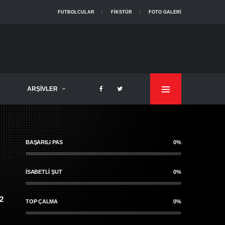
FUTBOLCULAR
FIKSTÜR
FOTO GALERI
ARŞIVLER
BAŞARILI PAS
0%
İSABETLI ŞUT
0%
2
TOP ÇALMA
0%