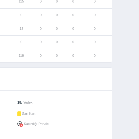
115
0
0
0
0
0
0
0
0
0
13
0
0
0
0
0
0
0
0
0
119
0
0
0
0
18:
Yedek
Sarı Kart
Kaçırdığı Penaltı