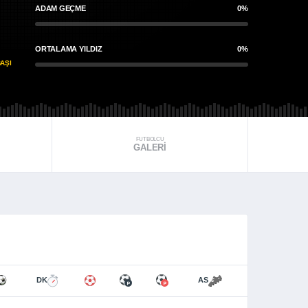
ADAM GEÇME
0%
ORTALAMA YILDIZ
0%
AŞI
FUTBOLCU
GALERI
DK
AS