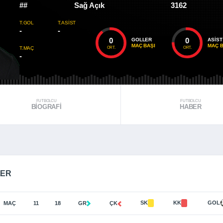
##
Sağ Açık
3162
T.GOL
T.ASIST
-
-
0
0
GOLLER
ASIST
MAÇ BAŞI
MAÇ B
ORT.
ORT.
T.MAÇ
-
FUTBOLCU
FUTBOLCU
BIOGRAFI
HABER
LER
SK
KK
GOL
MAÇ
11
18
GR
ÇK