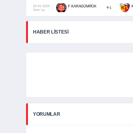
10-01-2024
F. KARAGÜMRÜK
4-1
Süper Lig
-
-
HABER LİSTESİ
YORUMLAR