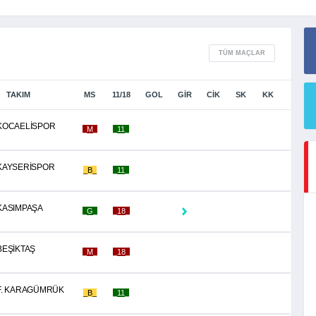
TÜM MAÇLAR
TAKIM
MS
11/18
GOL
GİR
CİK
SK
KK
KOCAELİSPOR
_M_
_11_
KAYSERİSPOR
_B_
_11_
KASIMPAŞA
_G_
_18_
BEŞİKTAŞ
_M_
_18_
F. KARAGÜMRÜK
_B_
_11_