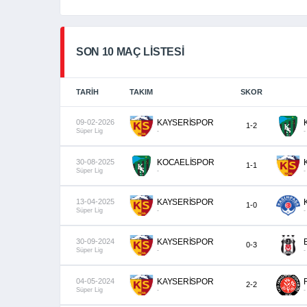
SON 10 MAÇ LISTESI
TARIH
TAKIM
SKOR
09-02-2026
KAYSERİSPOR
1-2
Süper Lig
-
-
30-08-2025
KOCAELİSPOR
1-1
Süper Lig
-
-
13-04-2025
KAYSERİSPOR
1-0
Süper Lig
-
-
30-09-2024
KAYSERİSPOR
0-3
Süper Lig
-
-
04-05-2024
KAYSERİSPOR
2-2
Süper Lig
-
-