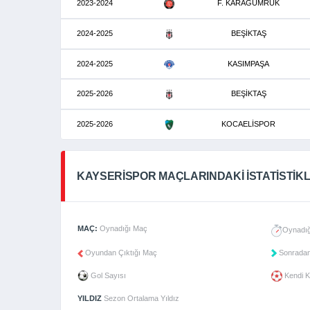
2023-2024
F. KARAGÜMRÜK
2024-2025
BEŞİKTAŞ
2024-2025
KASIMPAŞA
2025-2026
BEŞİKTAŞ
2025-2026
KOCAELİSPOR
KAYSERISPOR MAÇLARINDAKI İSTATISTIK
MAÇ:
Oynadığı Maç
Oynadığ
Oyundan Çıktığı Maç
Sonradan
Gol Sayısı
Kendi K
YILDIZ
Sezon Ortalama Yıldız