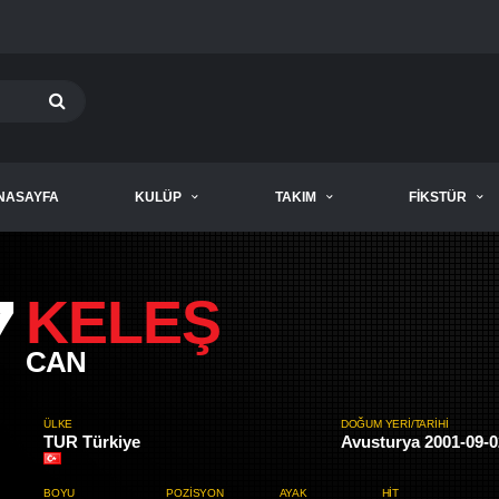
NASAYFA
KULÜP
TAKIM
FIKSTÜR
7
KELEŞ
CAN
ÜLKE
DOĞUM YERI/TARIHI
TUR Türkiye
Avusturya 2001-09-0
BOYU
POZISYON
AYAK
HIT