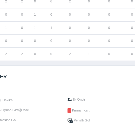
2
2
0
0
2
0
0
0
0
0
1
0
0
0
0
0
1
0
1
1
0
0
0
0
0
0
0
0
0
0
0
0
2
2
0
0
2
1
0
0
LER
11:
İlk Onbir
ı Dakika
 Oyuna Girdiği Maç
Kırmızı Kart
alesine Gol
Penaltı Gol