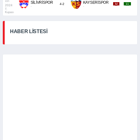
10-
SİLİVRİSPOR
KAYSERİSPOR
4-2
_M_
_11_
2024
-
-
T.
Kupası
HABER LİSTESİ