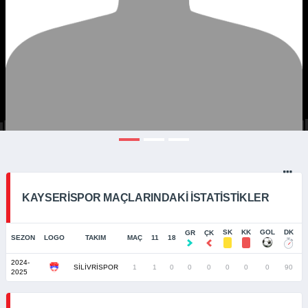
KAYSERISPOR MAÇLARINDAKI İSTATISTIKLER
SK
KK
GOL
DK
GR
ÇK
SEZON
LOGO
TAKIM
MAÇ
11
18
2024-
SİLİVRİSPOR
1
1
0
0
0
0
0
0
90
0
2025