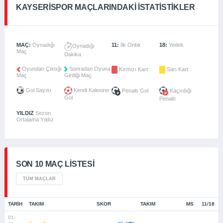
KAYSERISPOR MAÇLARINDAKI İSTATISTIKLER
MAÇ:
Oynadığı
11:
İlk Onbir
18:
Yedek
Oynadığı
Maç
Dakika
Oyundan Çıktığı
Sonradan Oyuna
Kırmızı Kart
Sarı Kart
Maç
Girdiği Maç
Gol Sayısı
Kendi Kalesine
Penaltı Gol
Kaçırdığı
Gol
Penaltı
YILDIZ
Sezon
Ortalama Yıldız
SON 10 MAÇ LISTESI
TÜM MAÇLAR
TARIH
TAKIM
SKOR
TAKIM
MS
11/18
01-