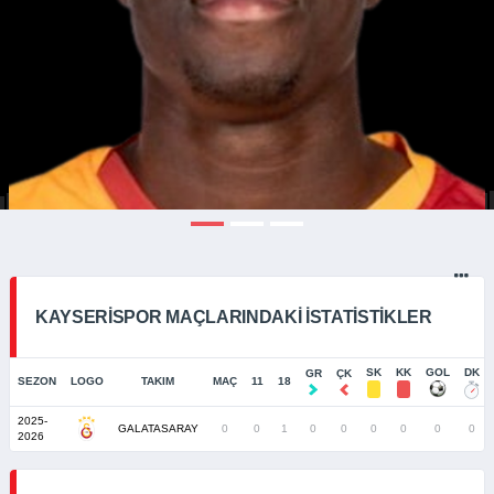
KAYSERISPOR MAÇLARINDAKI İSTATISTIKLER
SK
KK
GOL
DK
GR
ÇK
SEZON
LOGO
TAKIM
MAÇ
11
18
2025-
GALATASARAY
0
0
1
0
0
0
0
0
0
2026