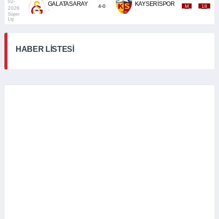
02-
GALATASARAY
KAYSERİSPOR
4-0
_M_
_18_
2026
-
-
Süper
Lig
HABER LİSTESİ