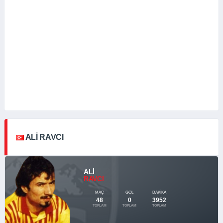
ALI RAVCI
ALI
RAVCI
MAÇ
GOL
DAKIKA
48
0
3952
TOPLAM
TOPLAM
TOPLAM