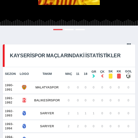
KAYSERISPOR MAÇLARINDAKI İSTATISTIKLER
SK
KK
GOL
GR
ÇK
SEZON
LOGO
TAKIM
MAÇ
11
18
1990-
MALATYASPOR
0
0
0
0
0
0
0
0
1991
1991-
BALIKESİRSPOR
0
0
0
0
0
0
0
0
1992
1992-
SARIYER
2
1
1
1
0
0
0
0
1993
1993-
SARIYER
2
2
0
0
0
0
0
0
1994
1994-