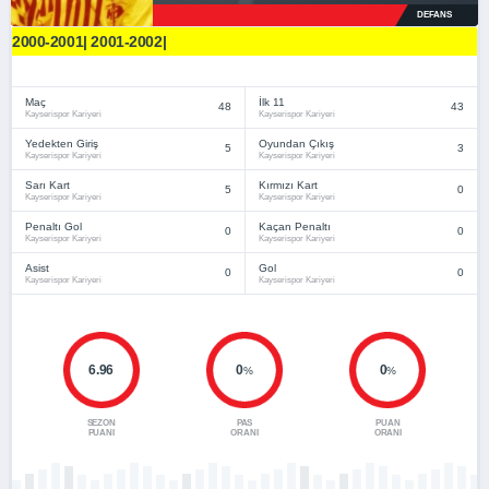
DEFANS
2000-2001| 2001-2002|
Maç
İlk 11
48
43
Kayserispor Kariyeri
Kayserispor Kariyeri
Yedekten Giriş
Oyundan Çıkış
5
3
Kayserispor Kariyeri
Kayserispor Kariyeri
Sarı Kart
Kırmızı Kart
5
0
Kayserispor Kariyeri
Kayserispor Kariyeri
Penaltı Gol
Kaçan Penaltı
0
0
Kayserispor Kariyeri
Kayserispor Kariyeri
Asist
Gol
0
0
Kayserispor Kariyeri
Kayserispor Kariyeri
6.96
0
0
%
%
SEZON
PAS
PUAN
PUANI
ORANI
ORANI