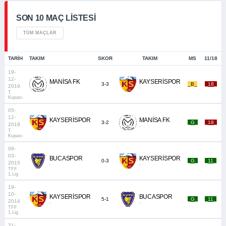
SON 10 MAÇ LISTESI
TÜM MAÇLAR
TARIH
TAKIM
SKOR
TAKIM
MS
11/18
19-
12-
MANİSA FK
KAYSERİSPOR
3-3
_B_
_18_
2019
-
-
T.
Kupası
05-
12-
KAYSERİSPOR
MANİSA FK
3-2
_G_
_18_
2019
-
-
T.
Kupası
08-
03-
BUCASPOR
KAYSERİSPOR
0-3
_G_
_11_
2015
-
-
TFF
1.Lig
19-
10-
KAYSERİSPOR
BUCASPOR
5-1
_G_
_11_
2014
-
-
TFF
1.Lig
21-