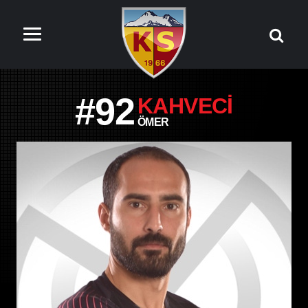
#92
KAHVECI
ÖMER