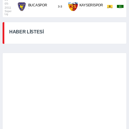
05-
BUCASPOR
KAYSERİSPOR
3-3
_B_
_11_
2011
-
-
Süper
Lig
HABER LİSTESİ