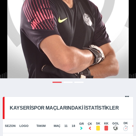
KAYSERISPOR MAÇLARINDAKI İSTATISTIKLER
DK
SK
KK
GOL
GR
ÇK
SEZON
LOGO
TAKIM
MAÇ
11
18