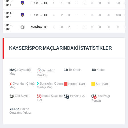
2010-
BUCASPOR
1
1
0
0
0
0
0
0
90
0
2011
2014-
BUCASPOR
2
2
0
0
0
0
0
0
180
0
2015
2019-
MANİSA FK
0
0
2
0
0
0
0
0
0
0
2020
KAYSERISPOR MAÇLARINDAKI İSTATISTIKLER
MAÇ:
Oynadığı
11:
İlk Onbir
18:
Yedek
Oynadığı
Maç
Dakika
Oyundan Çıktığı
Sonradan Oyuna
Kırmızı Kart
Sarı Kart
Maç
Girdiği Maç
Gol Sayısı
Kendi Kalesine
Penaltı Gol
Kaçırdığı
Gol
Penaltı
YILDIZ
Sezon
Ortalama Yıldız