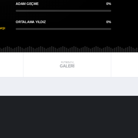
ADAM GEÇME
0%
ORTALAMA YILDIZ
0%
AŞI
FUTBOLCU
GALERI