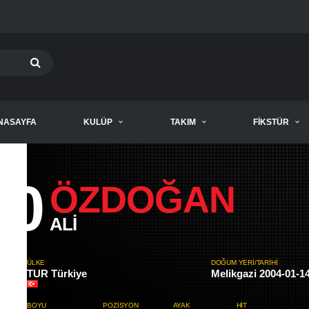
NASAYFA
KULÜP
TAKIM
FIKSTÜR
20
ÖZDOĞAN
ALI
ÜLKE
DOĞUM YERI/TARIHI
TUR Türkiye
Melikgazi 2004-01-1
BOYU
POZISYON
AYAK
HIT