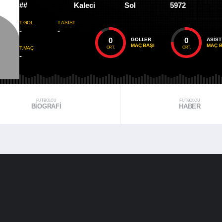
##
Kaleci
Sol
5972
T.GOL
T.ASIST
-
-
0
0
GOLLER
ASIST
MAÇ BAŞI
MAÇ B
ORT.
ORT.
T.MAÇ
-
FUTBOLCU
FUTBOLCU
BIOGRAFI
HABER