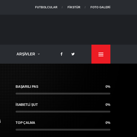
FUTBOLCULAR
FIKSTÜR
FOTO GALERI
ARŞIVLER
BAŞARILI PAS
0%
İSABETLI ŞUT
0%
4
TOP ÇALMA
0%