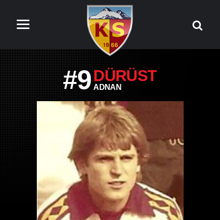
#9
DÜRÜST
ADNAN