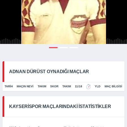
ADNAN DÜRÜST OYNADIĞI MAÇLAR
TARIH
MAÇIN NEVI
TAKIM
SKOR
TAKIM
11/18
YLD
MAÇ BILGISI
KAYSERISPOR MAÇLARINDAKI İSTATISTIKLER