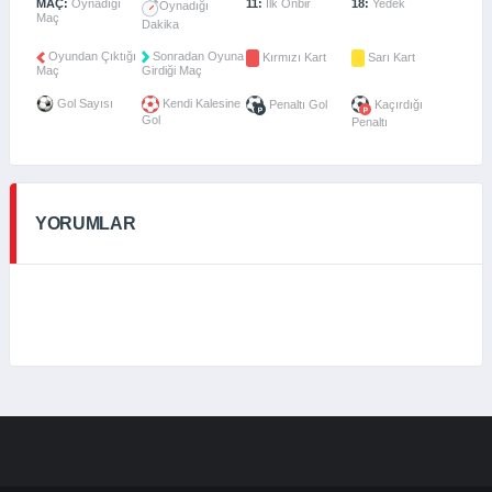
MAÇ:
Oynadığı
11:
İlk Onbir
18:
Yedek
Oynadığı
Maç
Dakika
Oyundan Çıktığı
Sonradan Oyuna
Kırmızı Kart
Sarı Kart
Maç
Girdiği Maç
Gol Sayısı
Kendi Kalesine
Penaltı Gol
Kaçırdığı
Gol
Penaltı
YORUMLAR