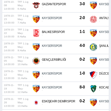
1978-10-
TFF 1.Lig
3-0
GAZİANTEPSPOR
KAYSER
08
Maçı
-
-
14:00:00
6.Hafta
1978-10-
TFF 1.Lig
2-0
KAYSERİSPOR
ANTALY
15
Maçı
-
-
13:00:00
7.Hafta
1978-10-
TFF 1.Lig
1-1
BALIKESİRSPOR
KAYSER
22
Maçı
-
-
14:00:00
8.Hafta
1978-10-
TFF 1.Lig
4-0
KAYSERİSPOR
ŞANLIU
29
Maçı
-
-
14:00:00
9.Hafta
1978-11-
TFF 1.Lig
0-2
GENÇLERBİRLİĞİ
KAYSER
05
Maçı
-
-
14:00:00
10.Hafta
1978-11-
TFF 1.Lig
1-0
KAYSERİSPOR
DÜZCE
12
Maçı
-
-
13:00:00
11.Hafta
1978-11-
TFF 1.Lig
8-0
KAYSERİSPOR
KOCAEL
19
Maçı
-
-
13:00:00
12.Hafta
1978-11-
TFF 1.Lig
0-2
ESKİŞEHİR DEMİRSPOR
KAYSER
26
Maçı
-
-
13:00:00
13.Hafta