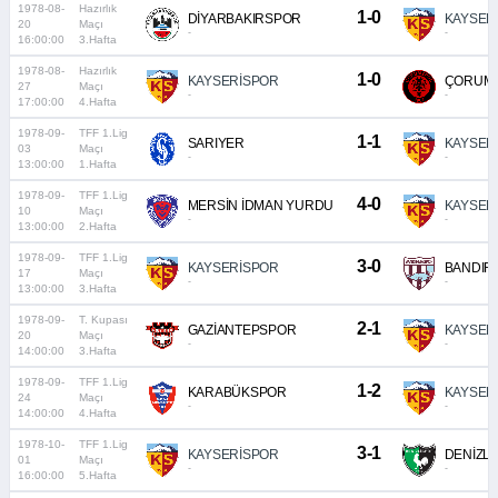
1978-08-
Hazırlık
1-0
DİYARBAKIRSPOR
KAYSER
20
Maçı
-
-
16:00:00
3.Hafta
1978-08-
Hazırlık
1-0
KAYSERİSPOR
ÇORUM
27
Maçı
-
-
17:00:00
4.Hafta
1978-09-
TFF 1.Lig
1-1
SARIYER
KAYSER
03
Maçı
-
-
13:00:00
1.Hafta
1978-09-
TFF 1.Lig
4-0
MERSİN İDMAN YURDU
KAYSER
10
Maçı
-
-
13:00:00
2.Hafta
1978-09-
TFF 1.Lig
3-0
KAYSERİSPOR
BANDIR
17
Maçı
-
-
13:00:00
3.Hafta
1978-09-
T. Kupası
2-1
GAZİANTEPSPOR
KAYSER
20
Maçı
-
-
14:00:00
3.Hafta
1978-09-
TFF 1.Lig
1-2
KARABÜKSPOR
KAYSER
24
Maçı
-
-
14:00:00
4.Hafta
1978-10-
TFF 1.Lig
3-1
KAYSERİSPOR
DENİZL
01
Maçı
-
-
16:00:00
5.Hafta