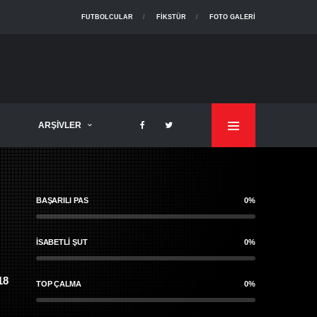
FUTBOLCULAR
FIKSTÜR
FOTO GALERI
ARŞIVLER
BAŞARILI PAS
0%
İSABETLI ŞUT
0%
18
TOP ÇALMA
0%