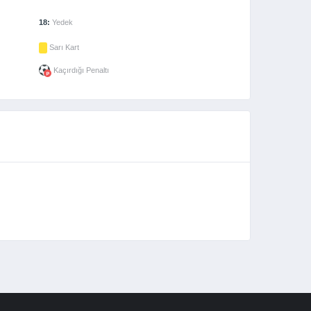
18:
Yedek
Sarı Kart
Kaçırdığı Penaltı