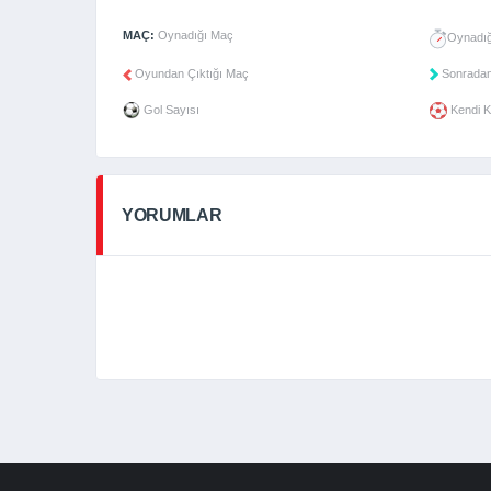
MAÇ:
Oynadığı Maç
Oynadığ
Oyundan Çıktığı Maç
Sonradan
Gol Sayısı
Kendi K
YORUMLAR