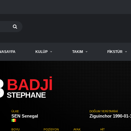
NASAYFA
KULÜP
TAKIM
FIKSTÜR
8
BADJI
STEPHANE
ÜLKE
DOĞUM YERI/TARIHI
SEN Senegal
Ziguinchor 1990-01-
BOYU
POZISYON
AYAK
HIT