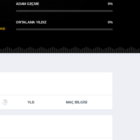
ADAM GEÇME
0%
ORTALAMA YILDIZ
0%
AŞI
YLD
MAÇ BILGISI