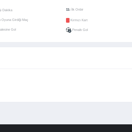
11:
İlk Onbir
ı Dakika
 Oyuna Girdiği Maç
Kırmızı Kart
alesine Gol
Penaltı Gol