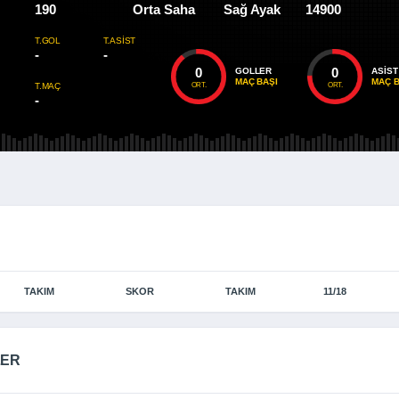
190
Orta Saha
Sağ Ayak
14900
T.GOL
T.ASIST
-
-
0
0
GOLLER
ASIST
MAÇ BAŞI
MAÇ B
ORT.
ORT.
T.MAÇ
-
TAKIM
SKOR
TAKIM
11/18
LER