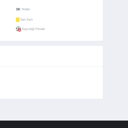
18:
Yedek
Sarı Kart
Kaçırdığı Penaltı