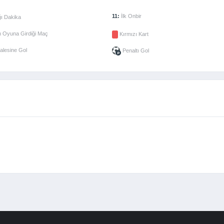
11:
İlk Onbir
ı Dakika
 Oyuna Girdiği Maç
Kırmızı Kart
alesine Gol
Penaltı Gol