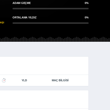
ADAM GEÇME
0%
ORTALAMA YILDIZ
0%
AŞI
YLD
MAÇ BILGISI