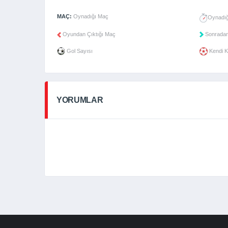
MAÇ:
Oynadığı Maç
Oynadığ
Oyundan Çıktığı Maç
Sonradan
Gol Sayısı
Kendi K
YORUMLAR