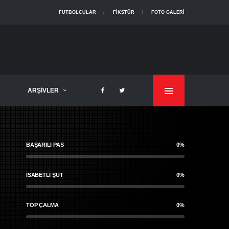
FUTBOLCULAR
FIKSTÜR
FOTO GALERI
ARŞIVLER
BAŞARILI PAS
0%
İSABETLI ŞUT
0%
TOP ÇALMA
0%