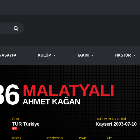
NASAYFA
KULÜP
TAKIM
FIKSTÜR
86
MALATYALI
AHMET KAĞAN
ÜLKE
DOĞUM YERI/TARIHI
TUR Türkiye
Kayseri 2003-07-10
BOYU
POZISYON
AYAK
HIT