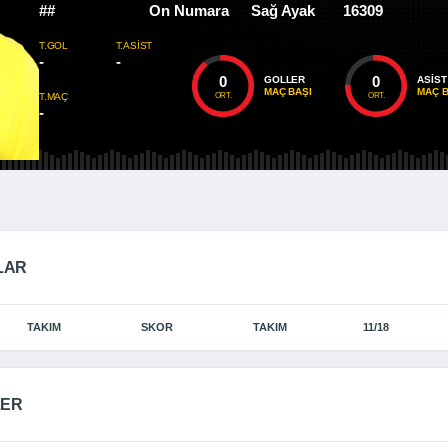
##
On Numara
Sağ Ayak
16309
T.GOL
T.ASIST
-
-
0
0
GOLLER
ASIST
MAÇ BAŞI
MAÇ B
ORT.
ORT.
T.MAÇ
-
LAR
TAKIM
SKOR
TAKIM
11/18
LER