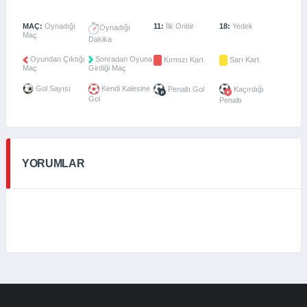
MAÇ:
Oynadığı
11:
İlk Onbir
18:
Yedek
Oynadığı
Maç
Dakika
Oyundan Çıktığı
Sonradan Oyuna
Kırmızı Kart
Sarı Kart
Maç
Girdiği Maç
Gol Sayısı
Kendi Kalesine
Penaltı Gol
Kaçırdığı
Gol
Penaltı
YORUMLAR