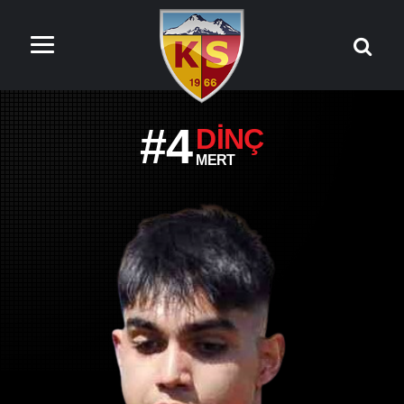
#4
DINÇ
MERT