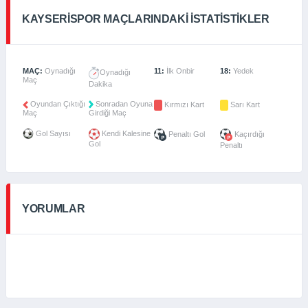
KAYSERISPOR MAÇLARINDAKI İSTATISTIKLER
MAÇ:
Oynadığı
11:
İlk Onbir
18:
Yedek
Oynadığı
Maç
Dakika
Oyundan Çıktığı
Sonradan Oyuna
Kırmızı Kart
Sarı Kart
Maç
Girdiği Maç
Gol Sayısı
Kendi Kalesine
Penaltı Gol
Kaçırdığı
Gol
Penaltı
YORUMLAR