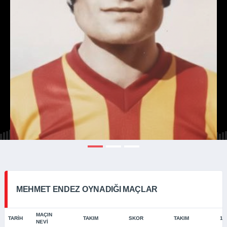
MEHMET ENDEZ OYNADIĞI MAÇLAR
MAÇIN
TARIH
TAKIM
SKOR
TAKIM
11
NEVI