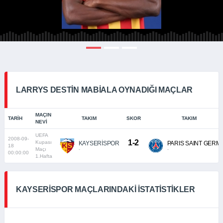
LARRYS DESTIN MABIALA OYNADIĞI MAÇLAR
MAÇIN
TARIH
TAKIM
SKOR
TAKIM
NEVI
UEFA
2008-09-
1-2
Kupası
KAYSERİSPOR
PARIS SAINT GERM
18
Maçı
-
-
00:00:00
1.Hafta
KAYSERISPOR MAÇLARINDAKI İSTATISTIKLER