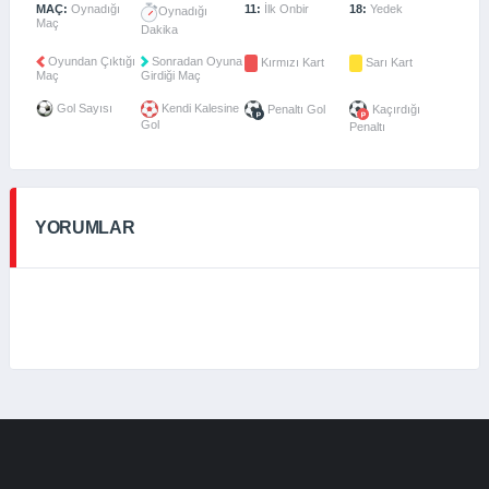
MAÇ:
Oynadığı
11:
İlk Onbir
18:
Yedek
Oynadığı
Maç
Dakika
Oyundan Çıktığı
Sonradan Oyuna
Kırmızı Kart
Sarı Kart
Maç
Girdiği Maç
Gol Sayısı
Kendi Kalesine
Penaltı Gol
Kaçırdığı
Gol
Penaltı
YORUMLAR