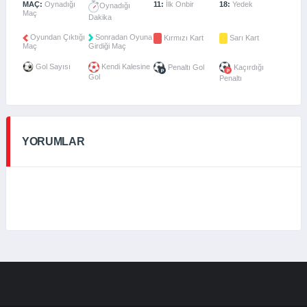
MAÇ:
Oynadığı
11:
İlk Onbir
18:
Yedek
Oynadığı
Maç
Dakika
Oyundan Çıktığı
Sonradan Oyuna
Kırmızı Kart
Sarı Kart
Maç
Girdiği Maç
Gol Sayısı
Kendi Kalesine
Penaltı Gol
Kaçırdığı
Gol
Penaltı
YORUMLAR