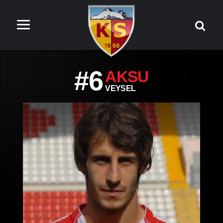
#6
AKSU
VEYSEL