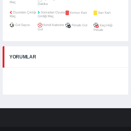
Maç
Dakika
Oyundan Çıktığı
Sonradan Oyuna
Kırmızı Kart
Sarı Kart
Maç
Girdiği Maç
Gol Sayısı
Kendi Kalesine
Penaltı Gol
Kaçırdığı
Gol
Penaltı
YORUMLAR