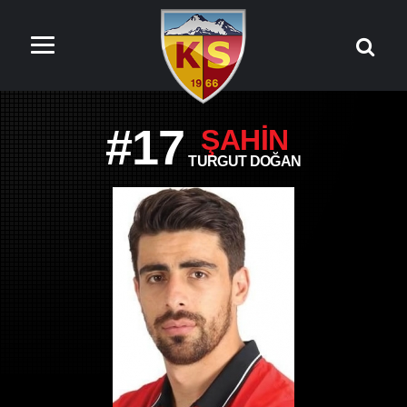
#17
ŞAHIN
TURGUT DOĞAN