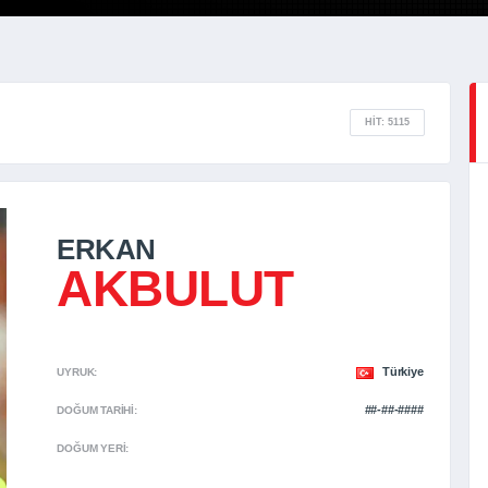
HIT: 5115
ERKAN
AKBULUT
Türkiye
UYRUK:
##-##-####
DOĞUM TARIHI:
DOĞUM YERI: