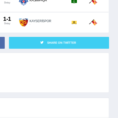
KASIMPAŞA
_G_
Detay
-
1-1
KAYSERİSPOR
_B_
Detay
-
SHARE ON TWITTER