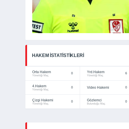
HAKEM İSTATISTIKLERI
Orta Hakem
Yrd.Hakem
0
6
Yönettiği Maç
Yönettiği Maç
4.Hakem
0
Video Hakemi
0
Yönettiği Maç
Çizgi Hakemi
Gözlemci
0
0
Yönettiği Maç
Bulunduğu Maç