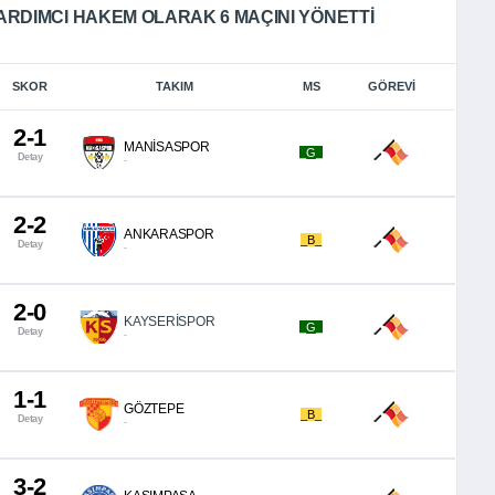
RDIMCI HAKEM OLARAK 6 MAÇINI YÖNETTI
SKOR
TAKIM
MS
GÖREVI
2-1
MANİSASPOR
_G_
Detay
-
2-2
ANKARASPOR
_B_
Detay
-
2-0
KAYSERİSPOR
_G_
Detay
-
1-1
GÖZTEPE
_B_
Detay
-
3-2