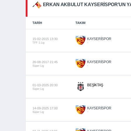
ERKAN AKBULUT KAYSERISPOR'UN YA
TARIH
TAKIM
KAYSERİSPOR
15-02-2015 13:30
-
TFF 1.Lig
KAYSERİSPOR
26-08-2017 21:45
-
Süper Lig
BEŞİKTAŞ
01-03-2025 20:30
-
Süper Lig
KAYSERİSPOR
14-09-2025 17:00
-
Süper Lig