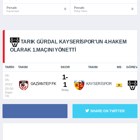
Penaltı
Penaltı
0
0
Kayserispor
Rakip Takım
TARIK GÜRDAL KAYSERISPOR'UN 4.HAKEM
OLARAK 1.MAÇINI YÖNETTI
TARIH
TAKIM
SKOR
TAKIM
MS
GÖREVI
1-
06-
05-
1
GAZİANTEP FK
KAYSERİSPOR
2022
_B_
-
-
20:00
Detay
Süper
Lig
SHARE ON TWITTER