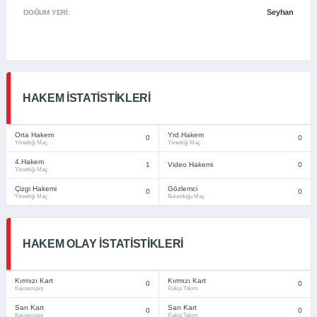
Seyhan
DOĞUM YERI:
HAKEM İSTATISTIKLERI
Orta Hakem
Yrd.Hakem
0
0
Yönettiği Maç
Yönettiği Maç
4.Hakem
1
Video Hakemi
0
Yönettiği Maç
Çizgi Hakemi
Gözlemci
0
0
Yönettiği Maç
Bulunduğu Maç
HAKEM OLAY İSTATISTIKLERI
Kırmızı Kart
Kırmızı Kart
0
0
Kayserispor
Rakip Takım
Sarı Kart
Sarı Kart
0
0
Kayserispor
Rakip Takım