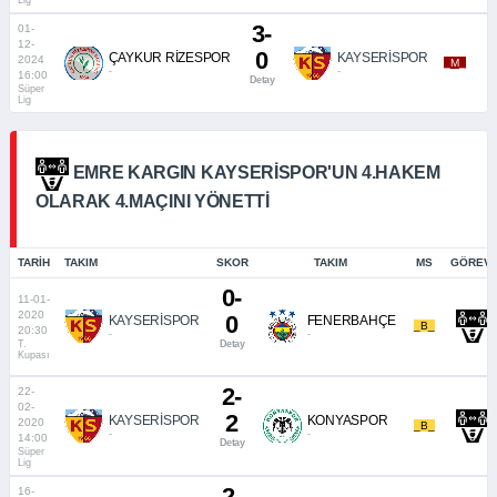
Lig
3-
01-
12-
0
ÇAYKUR RİZESPOR
KAYSERİSPOR
2024
_M_
-
-
16:00
Detay
Süper
Lig
EMRE KARGIN KAYSERISPOR'UN 4.HAKEM
OLARAK 4.MAÇINI YÖNETTI
TARIH
TAKIM
SKOR
TAKIM
MS
GÖREVI
0-
11-01-
2020
0
KAYSERİSPOR
FENERBAHÇE
_B_
20:30
-
-
T.
Detay
Kupası
2-
22-
02-
2
KAYSERİSPOR
KONYASPOR
2020
_B_
-
-
14:00
Detay
Süper
Lig
2-
16-