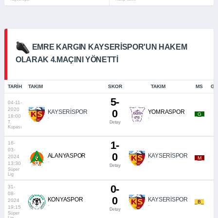
EMRE KARGIN KAYSERISPOR'UN HAKEM
OLARAK 4.MAÇINI YÖNETTI
TARIH
TAKIM
SKOR
TAKIM
MS
GÖ
5-
04-11-
2020
0
KAYSERİSPOR
YOMRASPOR
_G_
18:00
-
-
T.
Detay
Kupası
1-
16-
03-
0
ALANYASPOR
KAYSERİSPOR
2024
_M_
-
-
13:30
Detay
Süper
Lig
0-
31-
08-
0
KONYASPOR
KAYSERİSPOR
2024
_B_
-
-
19:15
Detay
Süper