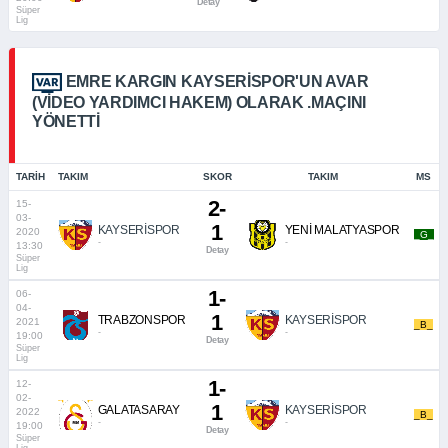
Detay
Süper
Lig
EMRE KARGIN KAYSERISPOR'UN AVAR
(VIDEO YARDIMCI HAKEM) OLARAK .MAÇINI
YÖNETTI
TARIH
TAKIM
SKOR
TAKIM
MS
2-
15-
03-
1
KAYSERİSPOR
YENİ MALATYASPOR
2020
_G_
-
-
13:30
Detay
Süper
Lig
1-
06-
04-
1
TRABZONSPOR
KAYSERİSPOR
2021
_B_
-
-
19:00
Detay
Süper
Lig
1-
12-
02-
1
GALATASARAY
KAYSERİSPOR
2022
_B_
-
-
19:00
Detay
Süper
Lig