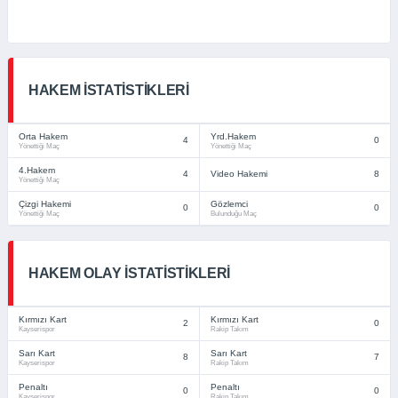
HAKEM İSTATISTIKLERI
Orta Hakem
Yrd.Hakem
4
0
Yönettiği Maç
Yönettiği Maç
4.Hakem
4
Video Hakemi
8
Yönettiği Maç
Çizgi Hakemi
Gözlemci
0
0
Yönettiği Maç
Bulunduğu Maç
HAKEM OLAY İSTATISTIKLERI
Kırmızı Kart
Kırmızı Kart
2
0
Kayserispor
Rakip Takım
Sarı Kart
Sarı Kart
8
7
Kayserispor
Rakip Takım
Penaltı
Penaltı
0
0
Kayserispor
Rakip Takım