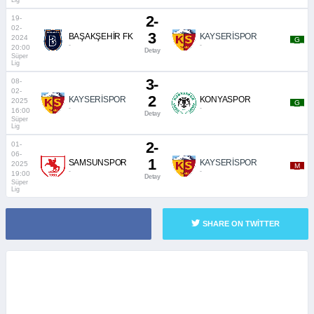
2-
19-
02-
3
BAŞAKŞEHİR FK
KAYSERİSPOR
2024
_G_
-
-
20:00
Detay
Süper
Lig
3-
08-
02-
2
KAYSERİSPOR
KONYASPOR
2025
_G_
-
-
16:00
Detay
Süper
Lig
2-
01-
06-
1
SAMSUNSPOR
KAYSERİSPOR
2025
_M_
-
-
19:00
Detay
Süper
Lig
SHARE ON TWITTER