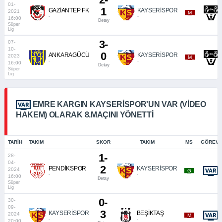
01-
1
GAZİANTEP FK
KAYSERİSPOR
2021
_M_
-
-
16:00
Detay
Süper
Lig
3-
07-
10-
0
ANKARAGÜCÜ
KAYSERİSPOR
2023
_M_
-
-
16:00
Detay
Süper
Lig
EMRE KARGIN KAYSERISPOR'UN VAR (VIDEO
HAKEM) OLARAK 8.MAÇINI YÖNETTI
TARIH
TAKIM
SKOR
TAKIM
MS
GÖREVI
1-
28-
04-
2
PENDİKSPOR
KAYSERİSPOR
2024
_G_
-
-
16:00
Detay
Süper
Lig
0-
30-
09-
3
KAYSERİSPOR
BEŞİKTAŞ
2024
_M_
-
-
20:00