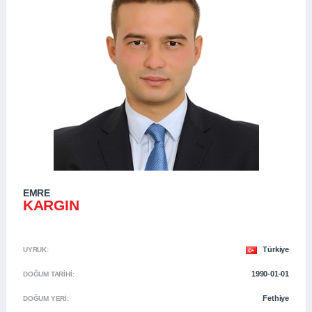
EMRE
KARGIN
Türkiye
UYRUK:
1990-01-01
DOĞUM TARIHI:
Fethiye
DOĞUM YERI: