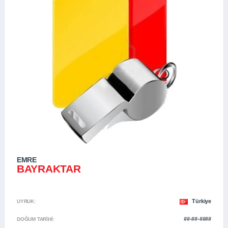
EMRE
BAYRAKTAR
Türkiye
UYRUK:
##-##-####
DOĞUM TARIHI: