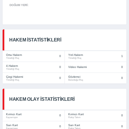
DOĞUM YERI:
HAKEM İSTATISTIKLERI
Orta Hakem
Yrd.Hakem
0
1
Yönettiği Maç
Yönettiği Maç
4.Hakem
0
Video Hakemi
0
Yönettiği Maç
Çizgi Hakemi
Gözlemci
0
0
Yönettiği Maç
Bulunduğu Maç
HAKEM OLAY İSTATISTIKLERI
Kırmızı Kart
Kırmızı Kart
0
0
Kayserispor
Rakip Takım
Sarı Kart
Sarı Kart
0
0
Kayserispor
Rakip Takım