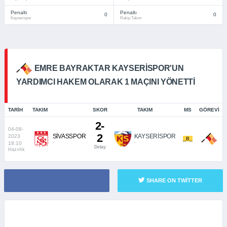
Penaltı
Penaltı
0
0
Kayserispor
Rakip Takım
EMRE BAYRAKTAR KAYSERISPOR'UN
YARDIMCI HAKEM OLARAK 1 MAÇINI YÖNETTI
TARIH
TAKIM
SKOR
TAKIM
MS
GÖREVI
2-
04-08-
2
SİVASSPOR
KAYSERİSPOR
2023
_B_
-
-
18:10
Detay
Hazırlık
SHARE ON TWITTER