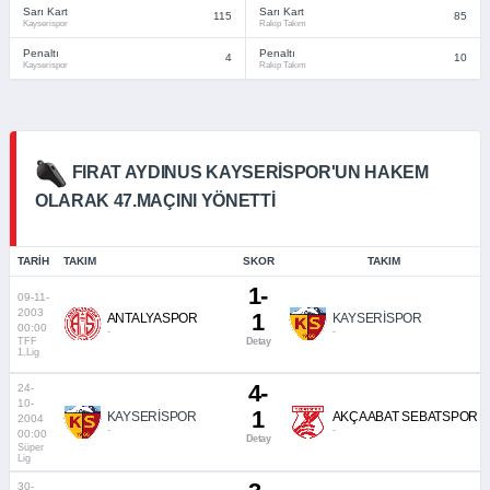
Sarı Kart
Sarı Kart
115
85
Kayserispor
Rakip Takım
Penaltı
Penaltı
4
10
Kayserispor
Rakip Takım
FIRAT AYDINUS KAYSERISPOR'UN HAKEM
OLARAK 47.MAÇINI YÖNETTI
TARIH
TAKIM
SKOR
TAKIM
1-
09-11-
2003
1
ANTALYASPOR
KAYSERİSPOR
00:00
-
-
TFF
Detay
1.Lig
4-
24-
10-
1
KAYSERİSPOR
AKÇAABAT SEBATSPOR
2004
-
-
00:00
Detay
Süper
Lig
30-