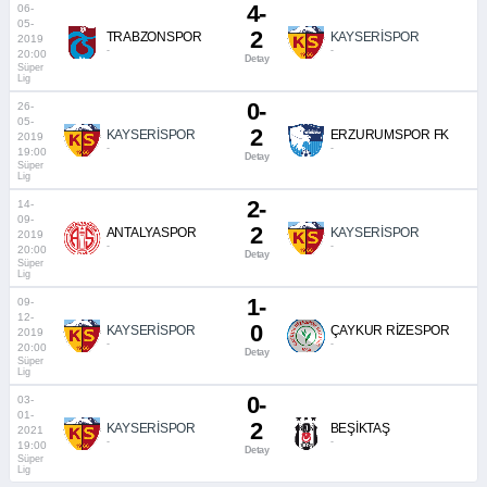
4-
06-
05-
2
TRABZONSPOR
KAYSERİSPOR
2019
-
-
20:00
Detay
Süper
Lig
0-
26-
05-
2
KAYSERİSPOR
ERZURUMSPOR FK
2019
-
-
19:00
Detay
Süper
Lig
2-
14-
09-
2
ANTALYASPOR
KAYSERİSPOR
2019
-
-
20:00
Detay
Süper
Lig
1-
09-
12-
0
KAYSERİSPOR
ÇAYKUR RİZESPOR
2019
-
-
20:00
Detay
Süper
Lig
0-
03-
01-
2
KAYSERİSPOR
BEŞİKTAŞ
2021
-
-
19:00
Detay
Süper
Lig