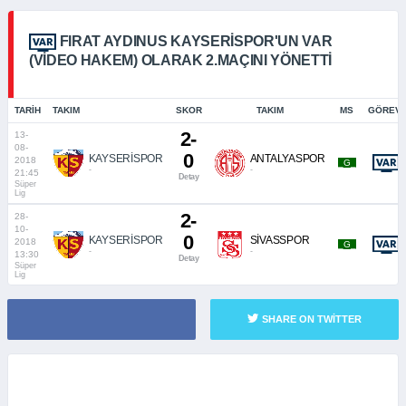
FIRAT AYDINUS KAYSERISPOR'UN VAR
(VIDEO HAKEM) OLARAK 2.MAÇINI YÖNETTI
TARIH
TAKIM
SKOR
TAKIM
MS
GÖREVI
2-
13-
08-
0
KAYSERİSPOR
ANTALYASPOR
2018
_G_
-
-
21:45
Detay
Süper
Lig
2-
28-
10-
0
KAYSERİSPOR
SİVASSPOR
2018
_G_
-
-
13:30
Detay
Süper
Lig
SHARE ON TWITTER