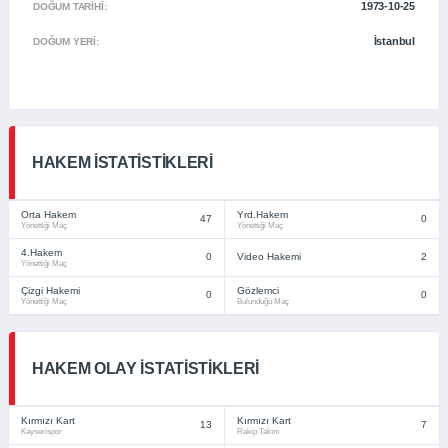
1973-10-25
DOĞUM TARIHI:
İstanbul
DOĞUM YERI:
HAKEM İSTATISTIKLERI
Orta Hakem
Yrd.Hakem
47
0
Yönettiği Maç
Yönettiği Maç
4.Hakem
0
Video Hakemi
2
Yönettiği Maç
Çizgi Hakemi
Gözlemci
0
0
Yönettiği Maç
Bulunduğu Maç
HAKEM OLAY İSTATISTIKLERI
Kırmızı Kart
Kırmızı Kart
13
7
Kayserispor
Rakip Takım