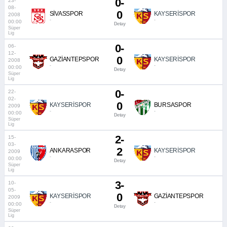
0-
23-
08-
0
SİVASSPOR
KAYSERİSPOR
2008
-
-
00:00
Detay
Süper
Lig
0-
06-
12-
0
GAZİANTEPSPOR
KAYSERİSPOR
2008
-
-
00:00
Detay
Süper
Lig
0-
22-
02-
0
KAYSERİSPOR
BURSASPOR
2009
-
-
00:00
Detay
Süper
Lig
2-
15-
03-
2
ANKARASPOR
KAYSERİSPOR
2009
-
-
00:00
Detay
Süper
Lig
3-
10-
05-
0
KAYSERİSPOR
GAZİANTEPSPOR
2009
-
-
00:00
Detay
Süper
Lig