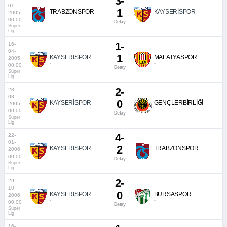
3-
01-
1
TRABZONSPOR
KAYSERİSPOR
2005
-
-
00:00
Detay
Süper
Lig
1-
16-
04-
1
KAYSERİSPOR
MALATYASPOR
2005
-
-
00:00
Detay
Süper
Lig
2-
28-
08-
0
KAYSERİSPOR
GENÇLERBİRLİĞİ
2005
-
-
00:00
Detay
Süper
Lig
4-
22-
01-
2
KAYSERİSPOR
TRABZONSPOR
2006
-
-
00:00
Detay
Süper
Lig
2-
29-
10-
0
KAYSERİSPOR
BURSASPOR
2006
-
-
00:00
Detay
Süper
Lig
16-