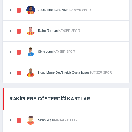
Jean Armel Kana Biyik
KAYSERİSPOR
1
Rajko Rotman
KAYSERİSPOR
1
Silviu Lung
KAYSERİSPOR
1
Hugo Miguel De Almeida Costa Lopes
KAYSERİSPOR
1
RAKİPLERE GÖSTERDİĞİ KARTLAR
Sinan Yeşil
#ANTALYASPOR
1