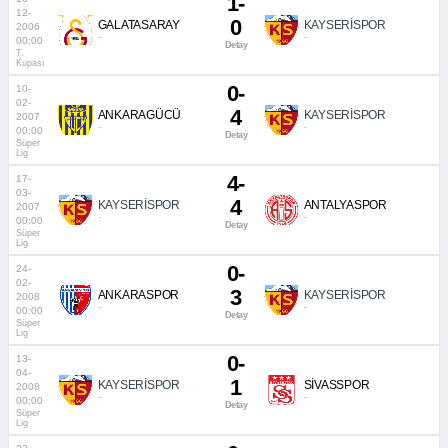
1-
12-
0
GALATASARAY
KAYSERİSPOR
2006
-
-
00:00
Detay
T.
Kupası
0-
10-
02-
4
ANKARAGÜCÜ
KAYSERİSPOR
2007
-
-
00:00
Detay
Süper
Lig
4-
17-
03-
4
KAYSERİSPOR
ANTALYASPOR
2007
-
-
00:00
Detay
Süper
Lig
0-
24-
02-
3
ANKARASPOR
KAYSERİSPOR
2008
-
-
00:00
Detay
Süper
Lig
0-
13-
04-
1
KAYSERİSPOR
SİVASSPOR
2008
-
-
00:00
Detay
Süper
Lig