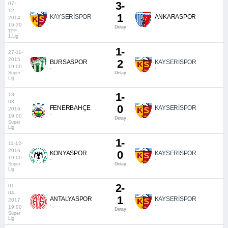
3-
07-
12-
1
KAYSERİSPOR
ANKARASPOR
2014
-
-
15:30
Detay
TFF
1.Lig
1-
27-11-
2015
2
BURSASPOR
KAYSERİSPOR
19:00
-
-
Süper
Detay
Lig
1-
13-
03-
0
FENERBAHÇE
KAYSERİSPOR
2016
-
-
19:00
Detay
Süper
Lig
1-
11-12-
2016
0
KONYASPOR
KAYSERİSPOR
19:00
-
-
Süper
Detay
Lig
2-
01-
04-
1
ANTALYASPOR
KAYSERİSPOR
2017
-
-
19:00
Detay
Süper
Lig