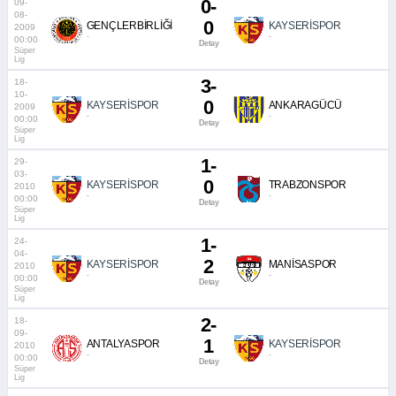
0-
09-
08-
0
GENÇLERBİRLİĞİ
KAYSERİSPOR
2009
-
-
00:00
Detay
Süper
Lig
3-
18-
10-
0
KAYSERİSPOR
ANKARAGÜCÜ
2009
-
-
00:00
Detay
Süper
Lig
1-
29-
03-
0
KAYSERİSPOR
TRABZONSPOR
2010
-
-
00:00
Detay
Süper
Lig
1-
24-
04-
2
KAYSERİSPOR
MANİSASPOR
2010
-
-
00:00
Detay
Süper
Lig
2-
18-
09-
1
ANTALYASPOR
KAYSERİSPOR
2010
-
-
00:00
Detay
Süper
Lig