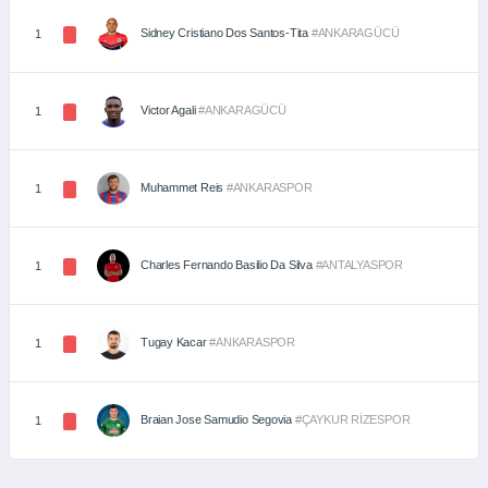
Sidney Cristiano Dos Santos-Tita
#ANKARAGÜCÜ
1
Victor Agali
#ANKARAGÜCÜ
1
Muhammet Reis
#ANKARASPOR
1
Charles Fernando Basilio Da Silva
#ANTALYASPOR
1
Tugay Kacar
#ANKARASPOR
1
Braian Jose Samudio Segovia
#ÇAYKUR RİZESPOR
1