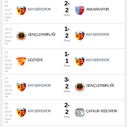
2-
26-
08-
2
KAYSERİSPOR
ANKARASPOR
2017
-
-
21:45
Detay
Süper
Lig
1-
19-11-
2017
2
GENÇLERBİRLİĞİ
KAYSERİSPOR
14:00
-
-
Süper
Detay
Lig
1-
27-
01-
1
GÖZTEPE
KAYSERİSPOR
2018
-
-
16:00
Detay
Süper
Lig
3-
15-
04-
2
KAYSERİSPOR
GENÇLERBİRLİĞİ
2018
-
-
13:30
Detay
Süper
Lig
2-
06-
10-
2
KAYSERİSPOR
ÇAYKUR RİZESPOR
2018
-
-
13:30
Detay
Süper
Lig