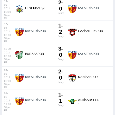
2-
14-
02-
0
FENERBAHÇE
KAYSERİSPOR
2011
-
-
00:00
Detay
Süper
Lig
1-
15-
05-
2
KAYSERİSPOR
GAZİANTEPSPOR
2011
-
-
00:00
Detay
Süper
Lig
3-
11-09-
2011
0
BURSASPOR
KAYSERİSPOR
00:00
-
-
Süper
Detay
Lig
2-
04-
03-
0
KAYSERİSPOR
MANİSASPOR
2012
-
-
00:00
Detay
Süper
Lig
1-
01-
09-
1
KAYSERİSPOR
AKHİSARSPOR
2012
-
-
19:00
Detay
Süper
Lig