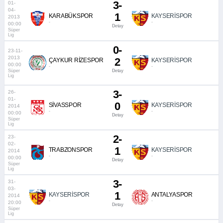
3-
01-
04-
1
KARABÜKSPOR
KAYSERİSPOR
2013
-
-
00:00
Detay
Süper
Lig
0-
23-11-
2013
2
ÇAYKUR RİZESPOR
KAYSERİSPOR
00:00
-
-
Süper
Detay
Lig
3-
26-
01-
0
SİVASSPOR
KAYSERİSPOR
2014
-
-
00:00
Detay
Süper
Lig
2-
23-
02-
1
TRABZONSPOR
KAYSERİSPOR
2014
-
-
00:00
Detay
Süper
Lig
3-
31-
03-
1
KAYSERİSPOR
ANTALYASPOR
2014
-
-
20:00
Detay
Süper
Lig