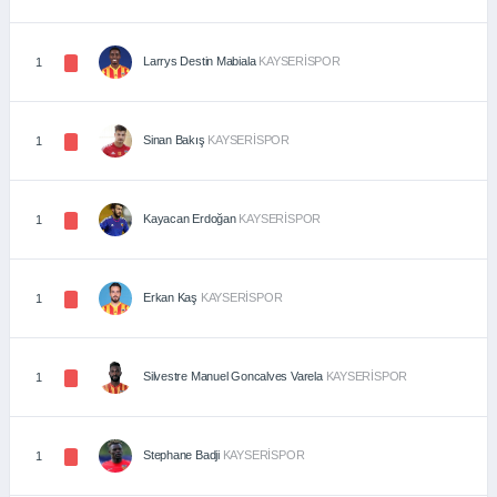
Larrys Destin Mabiala
KAYSERİSPOR
1
Sinan Bakış
KAYSERİSPOR
1
Kayacan Erdoğan
KAYSERİSPOR
1
Erkan Kaş
KAYSERİSPOR
1
Silvestre Manuel Goncalves Varela
KAYSERİSPOR
1
Stephane Badji
KAYSERİSPOR
1