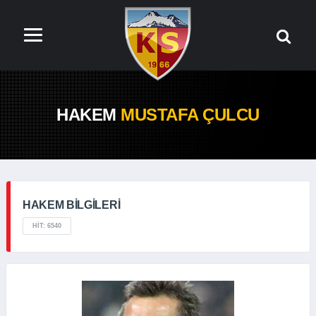
HAKEM
MUSTAFA ÇULCU
HAKEM BILGILERI
HIT: 6540