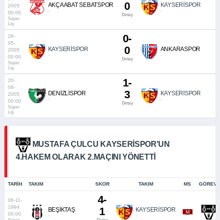
0
AKÇAABAT SEBATSPOR
KAYSERİSPOR
2005
-
-
00:00
Detay
Süper
Lig
0-
28-
05-
0
KAYSERİSPOR
ANKARASPOR
2005
-
-
00:00
Detay
Süper
Lig
1-
20-
08-
3
DENİZLİSPOR
KAYSERİSPOR
2005
-
-
00:00
Detay
Süper
Lig
MUSTAFA ÇULCU KAYSERISPOR'UN
4.HAKEM OLARAK 2.MAÇINI YÖNETTI
TARIH
TAKIM
SKOR
TAKIM
MS
GÖREVI
4-
06-11-
1994
1
BEŞİKTAŞ
KAYSERİSPOR
_M_
00:00
-
-