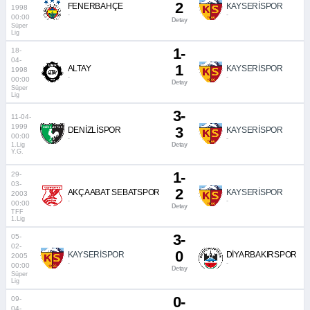
2
FENERBAHÇE
KAYSERİSPOR
1998
-
-
00:00
Detay
Süper
Lig
1-
18-
04-
1
ALTAY
KAYSERİSPOR
1998
-
-
00:00
Detay
Süper
Lig
3-
11-04-
1999
3
DENİZLİSPOR
KAYSERİSPOR
00:00
-
-
1.Lig
Detay
Y.G.
1-
29-
03-
2
AKÇAABAT SEBATSPOR
KAYSERİSPOR
2003
-
-
00:00
Detay
TFF
1.Lig
3-
05-
02-
0
KAYSERİSPOR
DİYARBAKIRSPOR
2005
-
-
00:00
Detay
Süper
Lig
0-
09-
04-