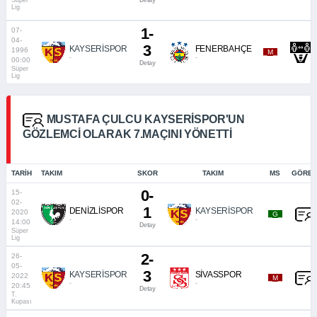
Süper
Detay
Lig
1-
07-
04-
3
KAYSERİSPOR
FENERBAHÇE
1996
_M_
-
-
00:00
Detay
Süper
Lig
MUSTAFA ÇULCU KAYSERISPOR'UN
GÖZLEMCI OLARAK 7.MAÇINI YÖNETTI
TARIH
TAKIM
SKOR
TAKIM
MS
GÖREV
0-
15-
02-
1
DENİZLİSPOR
KAYSERİSPOR
2020
_G_
-
-
14:00
Detay
Süper
Lig
2-
26-
05-
3
KAYSERİSPOR
SİVASSPOR
2022
_M_
-
-
20:45
Detay
T.
Kupası