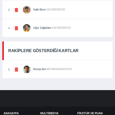
Salih Eken
KAYSERİSPOR
1
Uğur Dağdelen
KAYSERİSPOR
1
RAKİPLERE GÖSTERDİĞİ KARTLAR
Recep Asıl
#DİYARBAKIRSPOR
1
ANASAYFA
MULTIMEDYA
FIKSTÜR VE PUAN