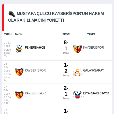
MUSTAFA ÇULCU KAYSERISPOR'UN HAKEM
OLARAK 11.MAÇINI YÖNETTI
TARIH
TAKIM
SKOR
TAKIM
8-
20-11-
1994
1
FENERBAHÇE
KAYSERİSPOR
00:00
-
-
Süper
Detay
Lig
1-
26-
08-
2
KAYSERİSPOR
GALATASARAY
1995
-
-
00:00
Detay
Süper
Lig
2-
27-
04-
1
KAYSERİSPOR
DİYARBAKIRSPOR
1997
-
-
00:00
Detay
1.Lig
Y.G.
1-
22-
02-