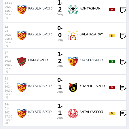
1-
13-11-
2022
2
KAYSERİSPOR
KONYASPOR
_M_
14:00
-
-
Süper
Detay
Lig
0-
12-
08-
0
KAYSERİSPOR
GALATASARAY
2023
_B_
-
-
21:45
Detay
Süper
Lig
1-
27-
10-
2
HATAYSPOR
KAYSERİSPOR
2023
_G_
-
-
20:00
Detay
Süper
Lig
0-
22-
01-
1
KAYSERİSPOR
İSTANBULSPOR
2024
_M_
-
-
20:00
Detay
Süper
Lig
1-
29-
01-
1
KAYSERİSPOR
ANTALYASPOR
2024
_B_
-
-
17:00
Detay
Süper
Lig