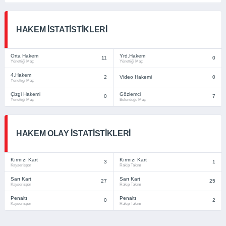
HAKEM İSTATISTIKLERI
Orta Hakem
Yrd.Hakem
11
0
Yönettiği Maç
Yönettiği Maç
4.Hakem
2
Video Hakemi
0
Yönettiği Maç
Çizgi Hakemi
Gözlemci
0
7
Yönettiği Maç
Bulunduğu Maç
HAKEM OLAY İSTATISTIKLERI
Kırmızı Kart
Kırmızı Kart
3
1
Kayserispor
Rakip Takım
Sarı Kart
Sarı Kart
27
25
Kayserispor
Rakip Takım
Penaltı
Penaltı
0
2
Kayserispor
Rakip Takım