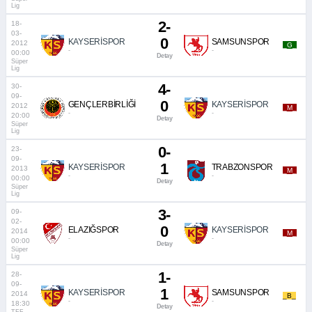
Lig
2-
18-
03-
0
KAYSERİSPOR
SAMSUNSPOR
2012
_G_
-
-
00:00
Detay
Süper
Lig
4-
30-
09-
0
GENÇLERBİRLİĞİ
KAYSERİSPOR
2012
_M_
-
-
20:00
Detay
Süper
Lig
0-
23-
09-
1
KAYSERİSPOR
TRABZONSPOR
2013
_M_
-
-
00:00
Detay
Süper
Lig
3-
09-
02-
0
ELAZIĞSPOR
KAYSERİSPOR
2014
_M_
-
-
00:00
Detay
Süper
Lig
1-
28-
09-
1
KAYSERİSPOR
SAMSUNSPOR
2014
_B_
-
-
18:30
Detay