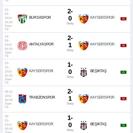
Lig
2-
01-
05-
0
BURSASPOR
KAYSERİSPOR
2010
_M_
-
-
00:00
Detay
Süper
Lig
2-
18-
09-
1
ANTALYASPOR
KAYSERİSPOR
2010
_M_
-
-
00:00
Detay
Süper
Lig
1-
25-
10-
0
KAYSERİSPOR
BEŞİKTAŞ
2010
_G_
-
-
00:00
Detay
Süper
Lig
2-
06-11-
2011
1
TRABZONSPOR
KAYSERİSPOR
_M_
00:00
-
-
Süper
Detay
Lig
1-
30-
01-
0
KAYSERİSPOR
BEŞİKTAŞ
2012
_G_
-
-
00:00
Detay
Süper