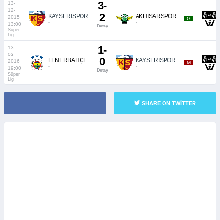
3-
13-
12-
2
KAYSERİSPOR
AKHİSARSPOR
2015
_G_
-
-
13:00
Detay
Süper
Lig
1-
13-
03-
0
FENERBAHÇE
KAYSERİSPOR
2016
_M_
-
-
19:00
Detay
Süper
Lig
SHARE ON TWITTER