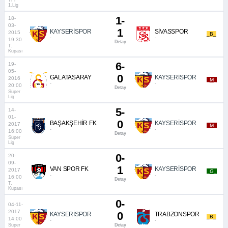
TFF
1.Lig
1-
18-
03-
1
KAYSERİSPOR
SİVASSPOR
2015
_B_
-
-
19:30
Detay
T.
Kupası
6-
19-
05-
0
GALATASARAY
KAYSERİSPOR
2016
_M_
-
-
20:00
Detay
Süper
Lig
5-
14-
01-
0
BAŞAKŞEHİR FK
KAYSERİSPOR
2017
_M_
-
-
16:00
Detay
Süper
Lig
0-
20-
09-
1
VAN SPOR FK
KAYSERİSPOR
2017
_G_
-
-
16:00
Detay
T.
Kupası
0-
04-11-
2017
0
KAYSERİSPOR
TRABZONSPOR
_B_
14:00
-
-
Süper
Detay