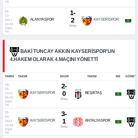
Lig
1-
04-
12-
2
ALANYASPOR
KAYSERİSPOR
2017
_G_
-
-
20:00
Detay
Süper
Lig
BAKI TUNCAY AKKIN KAYSERISPOR'UN
4.HAKEM OLARAK 4.MAÇINI YÖNETTI
TARIH
TAKIM
SKOR
TAKIM
MS
GÖREVI
2-
19-
05-
0
KAYSERİSPOR
BEŞİKTAŞ
2013
_G_
-
-
00:00
Detay
Süper
Lig
3-
31-
03-
1
KAYSERİSPOR
ANTALYASPOR
2014
_G_
-
-
20:00
Detay
Süper
Lig