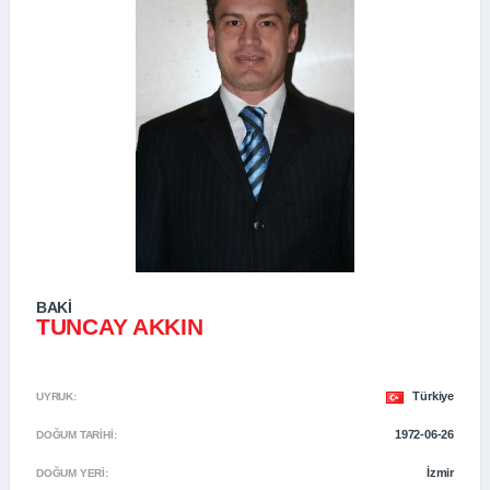
BAKI
TUNCAY AKKIN
Türkiye
UYRUK:
1972-06-26
DOĞUM TARIHI:
İzmir
DOĞUM YERI: