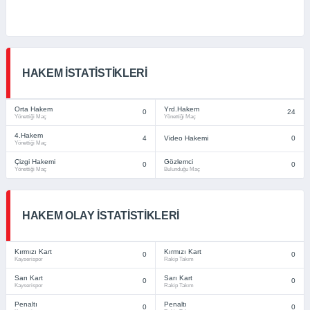
HAKEM İSTATISTIKLERI
Orta Hakem
Yrd.Hakem
0
24
Yönettiği Maç
Yönettiği Maç
4.Hakem
4
Video Hakemi
0
Yönettiği Maç
Çizgi Hakemi
Gözlemci
0
0
Yönettiği Maç
Bulunduğu Maç
HAKEM OLAY İSTATISTIKLERI
Kırmızı Kart
Kırmızı Kart
0
0
Kayserispor
Rakip Takım
Sarı Kart
Sarı Kart
0
0
Kayserispor
Rakip Takım
Penaltı
Penaltı
0
0