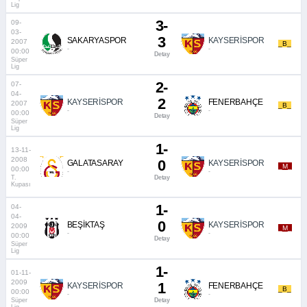
Lig
3-
09-
03-
3
SAKARYASPOR
KAYSERİSPOR
2007
_B_
-
-
00:00
Detay
Süper
Lig
2-
07-
04-
2
KAYSERİSPOR
FENERBAHÇE
2007
_B_
-
-
00:00
Detay
Süper
Lig
1-
13-11-
2008
0
GALATASARAY
KAYSERİSPOR
_M_
00:00
-
-
T.
Detay
Kupası
1-
04-
04-
0
BEŞİKTAŞ
KAYSERİSPOR
2009
_M_
-
-
00:00
Detay
Süper
Lig
1-
01-11-
2009
1
KAYSERİSPOR
FENERBAHÇE
_B_
00:00
-
-
Süper
Detay