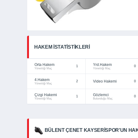
HAKEM İSTATISTIKLERI
Orta Hakem
Yrd.Hakem
1
0
Yönettiği Maç
Yönettiği Maç
4.Hakem
2
Video Hakemi
0
Yönettiği Maç
Çizgi Hakemi
Gözlemci
1
0
Yönettiği Maç
Bulunduğu Maç
BÜLENT ÇENET KAYSERISPOR'UN HAK