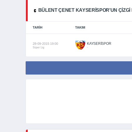
BÜLENT ÇENET KAYSERISPOR'UN ÇIZGI 
TARIH
TAKIM
KAYSERİSPOR
28-09-2015 19:00
-
Süper Lig