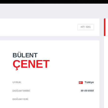
HIT: 5201
BÜLENT
ÇENET
Türkiye
UYRUK:
##-##-####
DOĞUM TARIHI:
DOĞUM YERI: