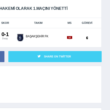
HAKEMI OLARAK 1.MAÇINI YÖNETTI
SKOR
TAKIM
MS
GÖREVI
0-1
BAŞAKŞEHİR FK
_M_
Detay
-
SHARE ON TWITTER