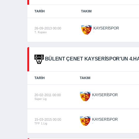
TARIH
TAKIM
KAYSERİSPOR
26-09-2013 00:00
-
T. Kupası
BÜLENT ÇENET KAYSERISPOR'UN 4.HA
TARIH
TAKIM
KAYSERİSPOR
20-02-2011 00:00
-
Süper Lig
KAYSERİSPOR
15-03-2015 00:00
-
TFF 1.Lig