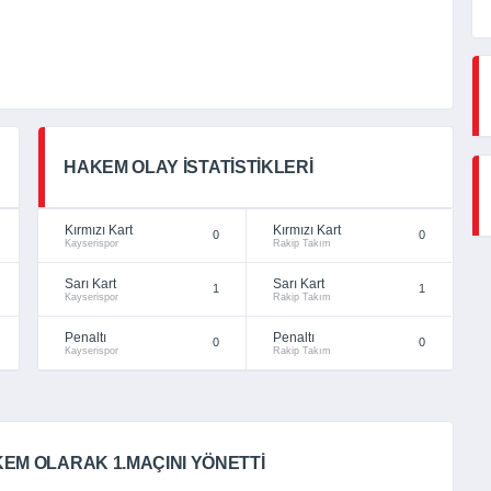
HAKEM OLAY İSTATISTIKLERI
Kırmızı Kart
Kırmızı Kart
0
0
Kayserispor
Rakip Takım
Sarı Kart
Sarı Kart
1
1
Kayserispor
Rakip Takım
Penaltı
Penaltı
0
0
Kayserispor
Rakip Takım
EM OLARAK 1.MAÇINI YÖNETTI