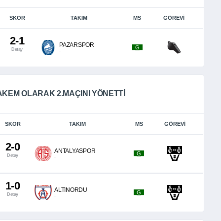
SKOR
TAKIM
MS
GÖREVI
2-1
PAZARSPOR
_G_
Detay
-
KEM OLARAK 2.MAÇINI YÖNETTI
SKOR
TAKIM
MS
GÖREVI
2-0
ANTALYASPOR
_G_
Detay
-
1-0
ALTINORDU
_G_
Detay
-