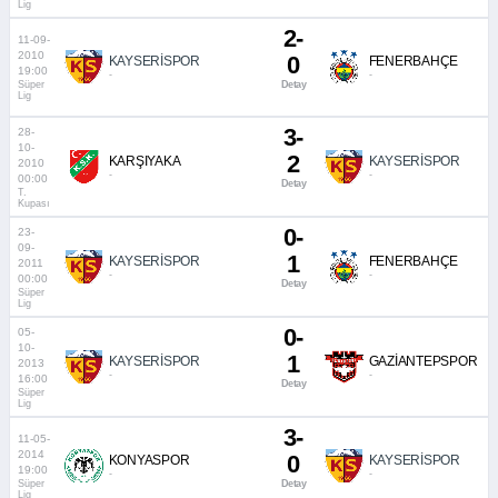
Lig
2-
11-09-
2010
0
KAYSERİSPOR
FENERBAHÇE
19:00
-
-
Süper
Detay
Lig
3-
28-
10-
2
KARŞIYAKA
KAYSERİSPOR
2010
-
-
00:00
Detay
T.
Kupası
0-
23-
09-
1
KAYSERİSPOR
FENERBAHÇE
2011
-
-
00:00
Detay
Süper
Lig
0-
05-
10-
1
KAYSERİSPOR
GAZİANTEPSPOR
2013
-
-
16:00
Detay
Süper
Lig
3-
11-05-
2014
0
KONYASPOR
KAYSERİSPOR
19:00
-
-
Süper
Detay
Lig