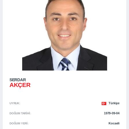
SERDAR
AKÇER
Türkiye
UYRUK:
1979-09-04
DOĞUM TARIHI:
Kocaeli
DOĞUM YERI: