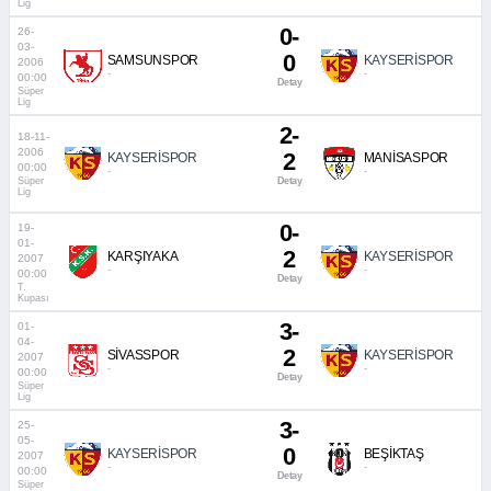
Lig
0-
26-
03-
0
SAMSUNSPOR
KAYSERİSPOR
2006
-
-
00:00
Detay
Süper
Lig
2-
18-11-
2006
2
KAYSERİSPOR
MANİSASPOR
00:00
-
-
Süper
Detay
Lig
0-
19-
01-
2
KARŞIYAKA
KAYSERİSPOR
2007
-
-
00:00
Detay
T.
Kupası
3-
01-
04-
2
SİVASSPOR
KAYSERİSPOR
2007
-
-
00:00
Detay
Süper
Lig
3-
25-
05-
0
KAYSERİSPOR
BEŞİKTAŞ
2007
-
-
00:00
Detay
Süper