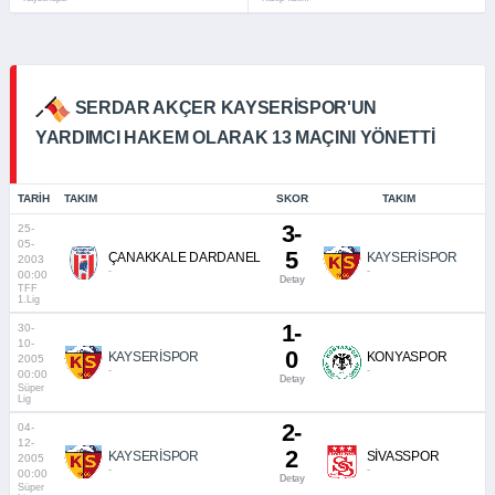
SERDAR AKÇER KAYSERISPOR'UN
YARDIMCI HAKEM OLARAK 13 MAÇINI YÖNETTI
TARIH
TAKIM
SKOR
TAKIM
3-
25-
05-
5
ÇANAKKALE DARDANEL
KAYSERİSPOR
2003
-
-
00:00
Detay
TFF
1.Lig
1-
30-
10-
0
KAYSERİSPOR
KONYASPOR
2005
-
-
00:00
Detay
Süper
Lig
2-
04-
12-
2
KAYSERİSPOR
SİVASSPOR
2005
-
-
00:00
Detay
Süper