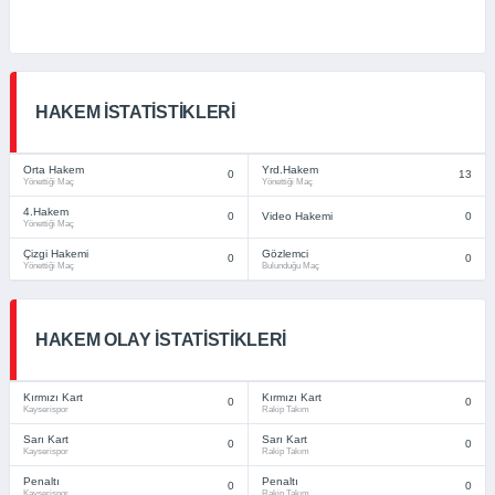
HAKEM İSTATISTIKLERI
Orta Hakem
Yrd.Hakem
0
13
Yönettiği Maç
Yönettiği Maç
4.Hakem
0
Video Hakemi
0
Yönettiği Maç
Çizgi Hakemi
Gözlemci
0
0
Yönettiği Maç
Bulunduğu Maç
HAKEM OLAY İSTATISTIKLERI
Kırmızı Kart
Kırmızı Kart
0
0
Kayserispor
Rakip Takım
Sarı Kart
Sarı Kart
0
0
Kayserispor
Rakip Takım
Penaltı
Penaltı
0
0
Kayserispor
Rakip Takım