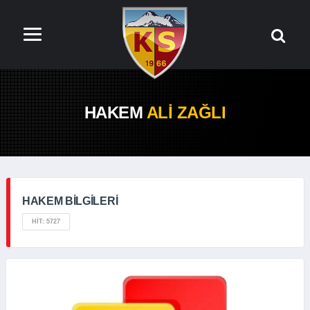
HAKEM
ALI ZAĞLI
HAKEM BILGILERI
HIT: 5727