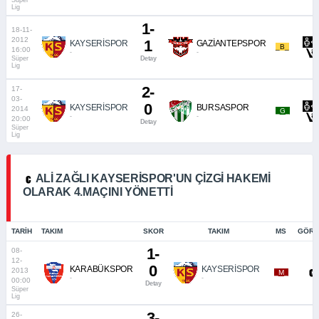
Süper
Lig
1-
18-11-
2012
1
KAYSERİSPOR
GAZİANTEPSPOR
_B_
16:00
-
-
Süper
Detay
Lig
2-
17-
03-
0
KAYSERİSPOR
BURSASPOR
2014
_G_
-
-
20:00
Detay
Süper
Lig
ALI ZAĞLI KAYSERISPOR'UN ÇIZGI HAKEMI
OLARAK 4.MAÇINI YÖNETTI
TARIH
TAKIM
SKOR
TAKIM
MS
GÖRE
1-
08-
12-
0
KARABÜKSPOR
KAYSERİSPOR
2013
_M_
-
-
00:00
Detay
Süper
Lig
3-
26-