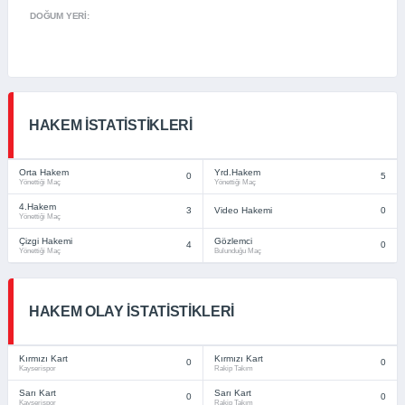
DOĞUM YERI:
HAKEM İSTATISTIKLERI
Orta Hakem
Yrd.Hakem
0
5
Yönettiği Maç
Yönettiği Maç
4.Hakem
3
Video Hakemi
0
Yönettiği Maç
Çizgi Hakemi
Gözlemci
4
0
Yönettiği Maç
Bulunduğu Maç
HAKEM OLAY İSTATISTIKLERI
Kırmızı Kart
Kırmızı Kart
0
0
Kayserispor
Rakip Takım
Sarı Kart
Sarı Kart
0
0
Kayserispor
Rakip Takım