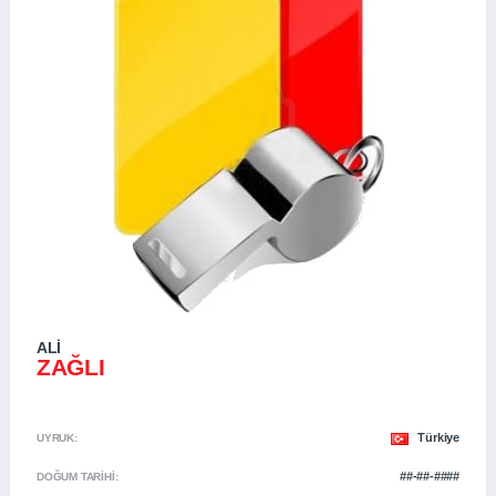
ALI
ZAĞLI
Türkiye
UYRUK:
##-##-####
DOĞUM TARIHI: