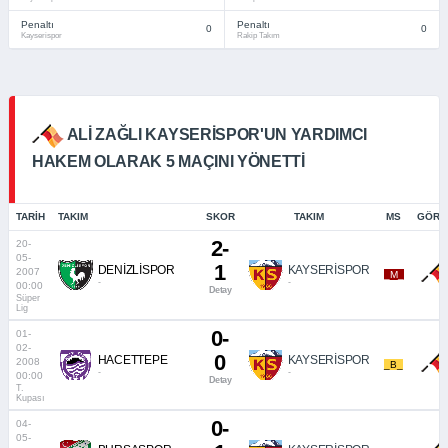
Penaltı
Penaltı
0
0
Kayserispor
Rakip Takım
ALI ZAĞLI KAYSERISPOR'UN YARDIMCI
HAKEM OLARAK 5 MAÇINI YÖNETTI
TARIH
TAKIM
SKOR
TAKIM
MS
GÖRE
2-
20-
05-
1
DENİZLİSPOR
KAYSERİSPOR
2007
_M_
-
-
00:00
Detay
Süper
Lig
0-
01-
02-
0
HACETTEPE
KAYSERİSPOR
2008
_B_
-
-
00:00
Detay
T.
Kupası
0-
04-
05-