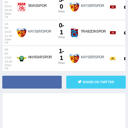
01-
0
SİVASSPOR
KAYSERİSPOR
2014
_M_
-
-
00:00
Detay
Süper
Lig
0-
14-
09-
1
KAYSERİSPOR
TRABZONSPOR
2015
_M_
-
-
21:00
Detay
Süper
Lig
1-
08-
05-
1
AKHİSARSPOR
KAYSERİSPOR
2016
_B_
-
-
13:00
Detay
Süper
Lig
SHARE ON TWITTER