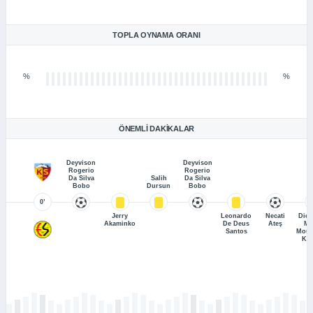
TOPLA OYNAMA ORANI
%
%
ÖNEMLI DAKIKALAR
Deyvison
Deyvison
Rogerio
Rogerio
Da Silva
Salih
Da Silva
Bobo
Dursun
Bobo
0’
Jerry
Leonardo
Necati
Dio
Akaminko
De Deus
Ateş
Me
Santos
Mous
Ka