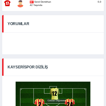
Serol Demirhan
0,0
42 Yaşında
YORUMLAR
KAYSERISPOR DIZILIŞ