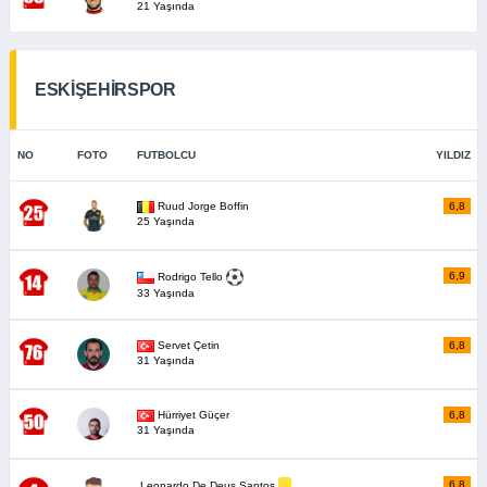
21 Yaşında
ESKİŞEHİRSPOR
NO
FOTO
FUTBOLCU
YILDIZ
Ruud Jorge Boffin
6,8
25 Yaşında
6,9
Rodrigo Tello
33 Yaşında
Servet Çetin
6,8
31 Yaşında
Hürriyet Güçer
6,8
31 Yaşında
6,8
Leonardo De Deus Santos