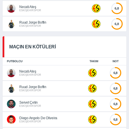
Necati Ateş
6,8
ESKİŞEHİRSPOR
Ruud Jorge Boffin
6,8
ESKİŞEHİRSPOR
MAÇIN EN KÖTÜLERİ
FUTBOLCU
TAKIM
NOT
Necati Ateş
6,8
ESKİŞEHİRSPOR
Ruud Jorge Boffin
6,8
ESKİŞEHİRSPOR
Servet Çetin
6,8
ESKİŞEHİRSPOR
Diego Angelo De Oliveira
6,8
ESKİŞEHİRSPOR