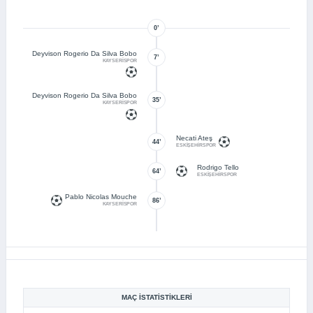
0’
Deyvison Rogerio Da Silva Bobo
7’
KAYSERİSPOR
Deyvison Rogerio Da Silva Bobo
35’
KAYSERİSPOR
Necati Ateş
44’
ESKİŞEHİRSPOR
Rodrigo Tello
64’
ESKİŞEHİRSPOR
Pablo Nicolas Mouche
86’
KAYSERİSPOR
MAÇ İSTATISTIKLERI