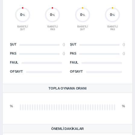
0
0
0
0
%
%
%
%
İSABETLI
İSABETLI
İSABETLI
İSABETLI
ŞUT
PAS
ŞUT
PAS
ŞUT
()
ŞUT
()
PAS
()
PAS
()
FAUL
FAUL
OFSAYT
OFSAYT
TOPLA OYNAMA ORANI
%
%
ÖNEMLI DAKIKALAR