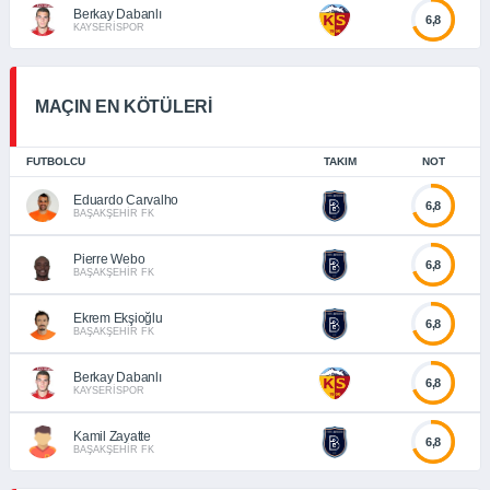
Berkay Dabanlı
6,8
KAYSERİSPOR
MAÇIN EN KÖTÜLERİ
FUTBOLCU
TAKIM
NOT
Eduardo Carvalho
6,8
BAŞAKŞEHİR FK
Pierre Webo
6,8
BAŞAKŞEHİR FK
Ekrem Ekşioğlu
6,8
BAŞAKŞEHİR FK
Berkay Dabanlı
6,8
KAYSERİSPOR
Kamil Zayatte
6,8
BAŞAKŞEHİR FK