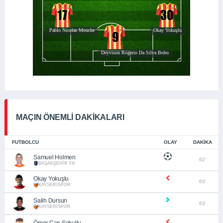
MAÇIN ÖNEMLİ DAKİKALARI
FUTBOLCU
OLAY
DAKIKA
Samuel Holmen
62’
BAŞAKŞEHİR FK
Okay Yokuşlu
63’
KAYSERİSPOR
Salih Dursun
63’
KAYSERİSPOR
Ömer Can Sokullu