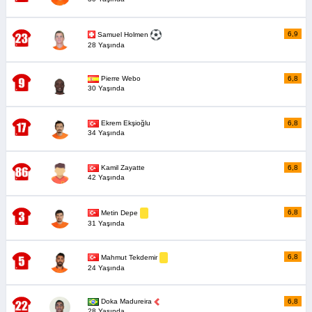
6,9
Samuel Holmen
28 Yaşında
Pierre Webo
6,8
30 Yaşında
Ekrem Ekşioğlu
6,8
34 Yaşında
Kamil Zayatte
6,8
42 Yaşında
6,8
Metin Depe
31 Yaşında
6,8
Mahmut Tekdemir
24 Yaşında
Doka Madureira
6,8
28 Yaşında