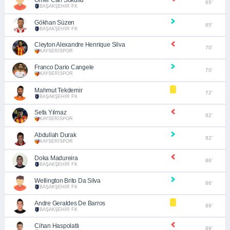
65’
BAŞAKŞEHİR FK
Gökhan Süzen
65’
BAŞAKŞEHİR FK
Cleyton Alexandre Henrique Silva
70’
KAYSERİSPOR
Franco Dario Cangele
70’
KAYSERİSPOR
Mahmut Tekdemir
72’
BAŞAKŞEHİR FK
Sefa Yılmaz
82’
KAYSERİSPOR
Abdullah Durak
82’
KAYSERİSPOR
Doka Madureira
86’
BAŞAKŞEHİR FK
Wellington Brito Da Silva
86’
BAŞAKŞEHİR FK
Andre Geraldes De Barros
89’
BAŞAKŞEHİR FK
Cihan Haspolatlı
89’