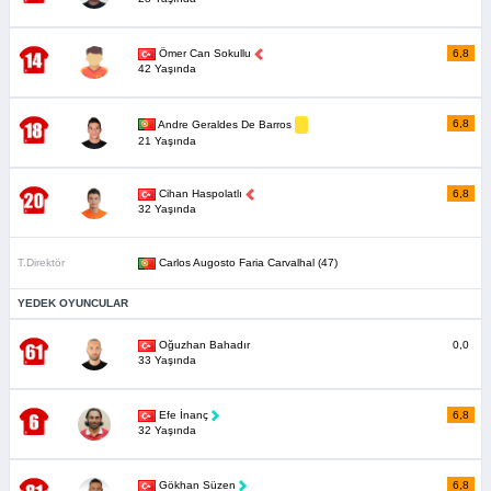
Ömer Can Sokullu
6,8
42 Yaşında
6,8
Andre Geraldes De Barros
21 Yaşında
Cihan Haspolatlı
6,8
32 Yaşında
T.Direktör
Carlos Augosto Faria Carvalhal (47)
YEDEK OYUNCULAR
Oğuzhan Bahadır
0,0
33 Yaşında
Efe İnanç
6,8
32 Yaşında
Gökhan Süzen
6,8