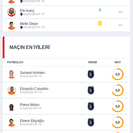
BAŞAKŞEHİR FK
Efe İnanç
89’
BAŞAKŞEHİR FK
Metin Depe
90’
BAŞAKŞEHİR FK
MAÇIN EN İYİLERİ
FUTBOLCU
TAKIM
NOT
Samuel Holmen
6,9
BAŞAKŞEHİR FK
Eduardo Carvalho
6,8
BAŞAKŞEHİR FK
Pierre Webo
6,8
BAŞAKŞEHİR FK
Ekrem Ekşioğlu
6,8
BAŞAKŞEHİR FK