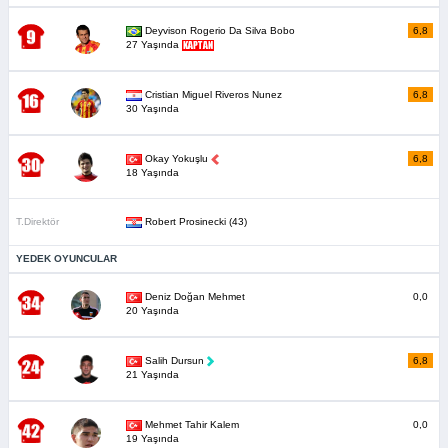
Deyvison Rogerio Da Silva Bobo
6,8
27 Yaşında
Cristian Miguel Riveros Nunez
6,8
30 Yaşında
Okay Yokuşlu
6,8
18 Yaşında
T.Direktör
Robert Prosinecki (43)
YEDEK OYUNCULAR
Deniz Doğan Mehmet
0,0
20 Yaşında
Salih Dursun
6,8
21 Yaşında
Mehmet Tahir Kalem
0,0
19 Yaşında