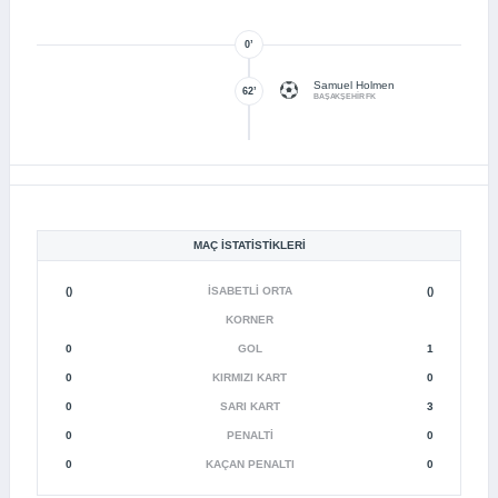
0’
Samuel Holmen
62’
BAŞAKŞEHİR FK
MAÇ İSTATISTIKLERI
()
İSABETLI ORTA
()
KORNER
0
GOL
1
0
KIRMIZI KART
0
0
SARI KART
3
0
PENALTI
0
0
KAÇAN PENALTI
0