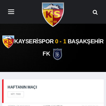
KAYSERİSPOR
0 - 1
BAŞAKŞEHİR
FK
HAFTANIN MAÇI
HIT: 7333