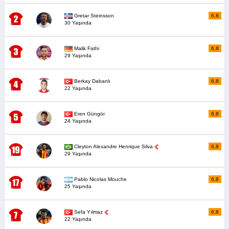
Gretar Steinsson
6,8
30 Yaşında
Malik Fathi
6,8
29 Yaşında
Berkay Dabanlı
6,8
22 Yaşında
Eren Güngör
6,8
24 Yaşında
Cleyton Alexandre Henrique Silva
6,8
29 Yaşında
Pablo Nicolas Mouche
6,8
25 Yaşında
Sefa Yılmaz
6,8
22 Yaşında