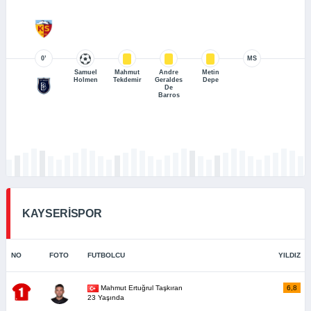
0’
MS
Samuel
Mahmut
Andre
Metin
Holmen
Tekdemir
Geraldes
Depe
De
Barros
KAYSERİSPOR
NO
FOTO
FUTBOLCU
YILDIZ
Mahmut Ertuğrul Taşkıran
6,8
23 Yaşında