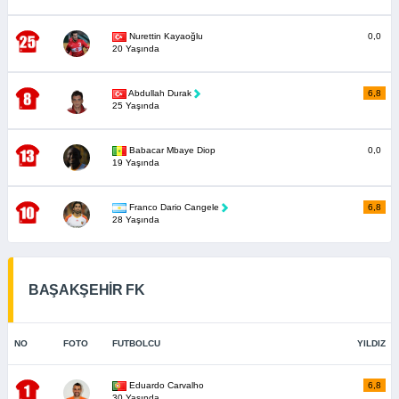
Nurettin Kayaoğlu
0,0
20 Yaşında
Abdullah Durak
6,8
25 Yaşında
Babacar Mbaye Diop
0,0
19 Yaşında
Franco Dario Cangele
6,8
28 Yaşında
BAŞAKŞEHİR FK
NO
FOTO
FUTBOLCU
YILDIZ
Eduardo Carvalho
6,8
30 Yaşında