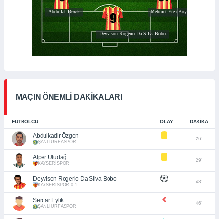
MAÇIN ÖNEMLİ DAKİKALARI
FUTBOLCU
OLAY
DAKIKA
Abdulkadir Özgen
26’
ŞANLIURFASPOR
Alper Uludağ
29’
KAYSERİSPOR
Deyvison Rogerio Da Silva Bobo
43’
KAYSERİSPOR 0-1
Serdar Eylik
46’
ŞANLIURFASPOR