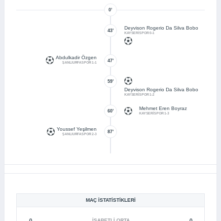
0’
Deyvison Rogerio Da Silva Bobo
43’
KAYSERİSPOR 0-1
Abdulkadir Özgen
47’
ŞANLIURFASPOR 1-1
59’
Deyvison Rogerio Da Silva Bobo
KAYSERİSPOR 1-2
Mehmet Eren Boyraz
60’
KAYSERİSPOR 1-3
Youssef Yeşilmen
87’
ŞANLIURFASPOR 2-3
MAÇ İSTATISTIKLERI
()
İSABETLI ORTA
()