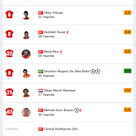
Okay Yokuşlu
6,8
21 Yaşında
Abdullah Durak
6,8
28 Yaşında
Murat Akın
6,8
29 Yaşında
8,0
Deyvison Rogerio Da Silva Bobo
30 Yaşında
Diego Marvin Biseswar
6,8
27 Yaşında
6,8
Mehmet Eren Boyraz
34 Yaşında
T.Direktör
Cüneyt Dumlupınar (34)