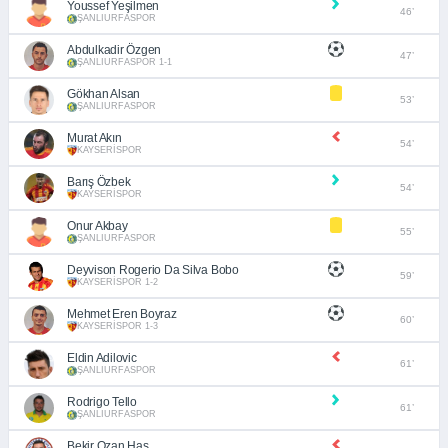
Youssef Yeşilmen
46’
ŞANLIURFASPOR
Abdulkadir Özgen
47’
ŞANLIURFASPOR 1-1
Gökhan Alsan
53’
ŞANLIURFASPOR
Murat Akın
54’
KAYSERİSPOR
Barış Özbek
54’
KAYSERİSPOR
Onur Akbay
55’
ŞANLIURFASPOR
Deyvison Rogerio Da Silva Bobo
59’
KAYSERİSPOR 1-2
Mehmet Eren Boyraz
60’
KAYSERİSPOR 1-3
Eldin Adilovic
61’
ŞANLIURFASPOR
Rodrigo Tello
61’
ŞANLIURFASPOR
Bekir Ozan Has