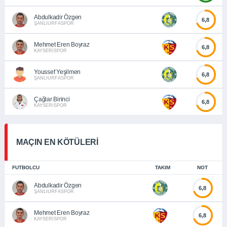
Abdulkadir Özgen
6,8
ŞANLIURFASPOR
Mehmet Eren Boyraz
6,8
KAYSERİSPOR
Youssef Yeşilmen
6,8
ŞANLIURFASPOR
Çağlar Birinci
6,8
KAYSERİSPOR
MAÇIN EN KÖTÜLERİ
FUTBOLCU
TAKIM
NOT
Abdulkadir Özgen
6,8
ŞANLIURFASPOR
Mehmet Eren Boyraz
6,8
KAYSERİSPOR