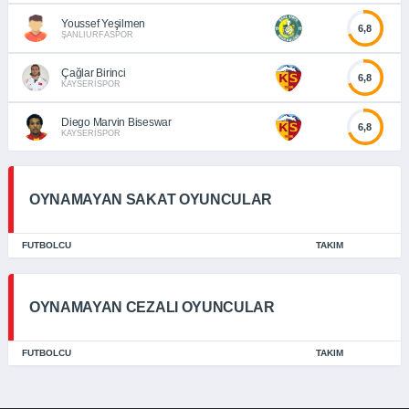
Youssef Yeşilmen
6,8
ŞANLIURFASPOR
Çağlar Birinci
6,8
KAYSERİSPOR
Diego Marvin Biseswar
6,8
KAYSERİSPOR
OYNAMAYAN SAKAT OYUNCULAR
FUTBOLCU
TAKIM
OYNAMAYAN CEZALI OYUNCULAR
FUTBOLCU
TAKIM