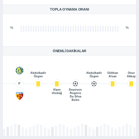
TOPLA OYNAMA ORANI
%
%
ÖNEMLI DAKIKALAR
Abdulkadir
Abdulkadir
Gökhan
Onur
Özgen
Özgen
Alsan
Akbay
0’
Alper
Deyvison
Uludağ
Rogerio
Da Silva
Bobo