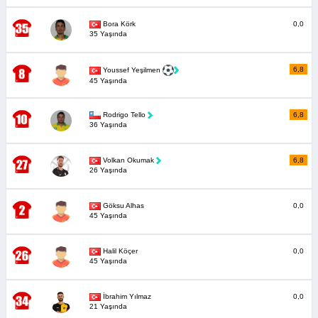
Bora Körk
0,0
35 Yaşında
6,8
Youssef Yeşilmen
45 Yaşında
Rodrigo Tello
6,8
36 Yaşında
Volkan Okumak
6,8
26 Yaşında
Göksu Alhas
0,0
45 Yaşında
Halil Köçer
0,0
45 Yaşında
İbrahim Yılmaz
0,0
21 Yaşında