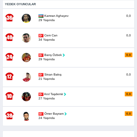
YEDEK OYUNCULAR
Kamran Aghayev
0,0
29 Yaşında
Cem Can
0,0
34 Yaşında
Barış Özbek
6,8
29 Yaşında
Sinan Bakış
0,0
21 Yaşında
Anıl Taşdemir
6,8
27 Yaşında
Ömer Bayram
6,8
24 Yaşında