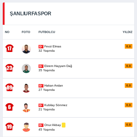
ŞANLIURFASPOR
NO
FOTO
FUTBOLCU
YILDIZ
Fevzi Elmas
6,8
32 Yaşında
Ekrem Hayyam Dağ
6,8
35 Yaşında
Hakan Arslan
6,8
27 Yaşında
Kubilay Sönmez
6,8
21 Yaşında
6,8
Onur Akbay
45 Yaşında