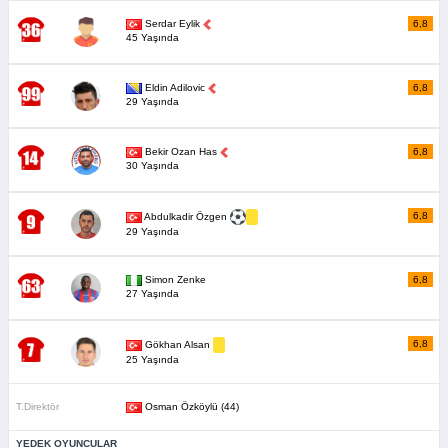
Serdar Eylik
6,8
45 Yaşında
Eldin Adilovic
6,8
29 Yaşında
Bekir Ozan Has
6,8
30 Yaşında
6,8
Abdulkadir Özgen
29 Yaşında
Simon Zenke
6,8
27 Yaşında
6,8
Gökhan Alsan
25 Yaşında
T.Direktör
Osman Özköylü (44)
YEDEK OYUNCULAR