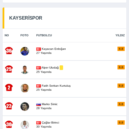
KAYSERİSPOR
NO
FOTO
FUTBOLCU
YILDIZ
Kayacan Erdoğan
6,8
27 Yaşında
6,8
Alper Uludağ
25 Yaşında
Fatih Serkan Kurtuluş
6,8
25 Yaşında
Marko Simic
6,8
28 Yaşında
Çağlar Birinci
6,8
30 Yaşında