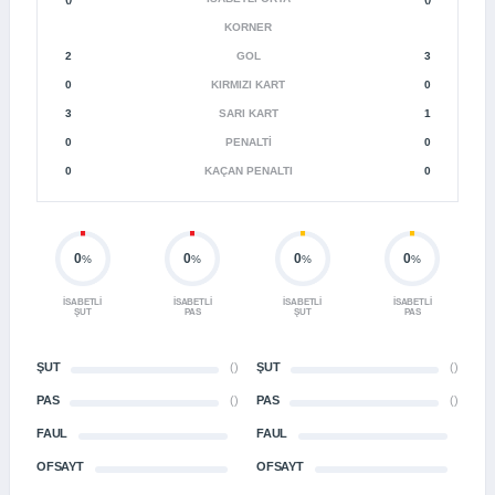
KORNER
2
GOL
3
0
KIRMIZI KART
0
3
SARI KART
1
0
PENALTI
0
0
KAÇAN PENALTI
0
0
0
0
0
%
%
%
%
İSABETLI
İSABETLI
İSABETLI
İSABETLI
ŞUT
PAS
ŞUT
PAS
ŞUT
()
ŞUT
()
PAS
()
PAS
()
FAUL
FAUL
OFSAYT
OFSAYT